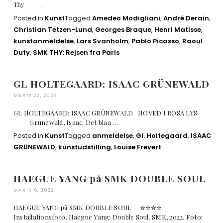
Thy …
Posted in
Kunst
Tagged
Amedeo Modigliani
,
André Derain
,
Christian Tetzen-Lund
,
Georges Braque
,
Henri Matisse
,
kunstanmeldelse
,
Lars Svanholm
,
Pablo Picasso
,
Raoul
Dufy
,
SMK THY: Rejsen fra Paris
GL HOLTEGAARD: ISAAC GRÜNEWALD
MARTS 22, 2023
GL HOLTEGAARD: ISAAC GRÜNEWALD HOVED I ROSA LYS
Grunewald, Isaac. Det blaa …
Posted in
Kunst
Tagged
anmeldelse
,
Gl. Holtegaard
,
ISAAC
GRÜNEWALD
,
kunstudstilling
,
Louise Frevert
HAEGUE YANG på SMK DOUBLE SOUL
MARTS 6, 2022
HAEGUE YANG på SMK DOUBLE SOUL ✮✮✮✮
Installationsfoto, Haegue Yang: Double Soul, SMK, 2022. Foto: