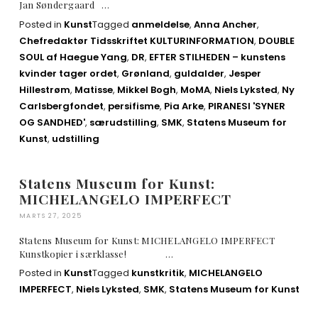
Jan Søndergaard …
Posted in
Kunst
Tagged
anmeldelse
,
Anna Ancher
,
Chefredaktør Tidsskriftet KULTURINFORMATION
,
DOUBLE
SOUL af Haegue Yang
,
DR
,
EFTER STILHEDEN – kunstens
kvinder tager ordet
,
Grønland
,
guldalder
,
Jesper
Hillestrøm
,
Matisse
,
Mikkel Bogh
,
MoMA
,
Niels Lyksted
,
Ny
Carlsbergfondet
,
persifisme
,
Pia Arke
,
PIRANESI 'SYNER
OG SANDHED'
,
særudstilling
,
SMK
,
Statens Museum for
Kunst
,
udstilling
Statens Museum for Kunst:
MICHELANGELO IMPERFECT
MARTS 27, 2025
Statens Museum for Kunst: MICHELANGELO IMPERFECT
Kunstkopier i særklasse! …
Posted in
Kunst
Tagged
kunstkritik
,
MICHELANGELO
IMPERFECT
,
Niels Lyksted
,
SMK
,
Statens Museum for Kunst