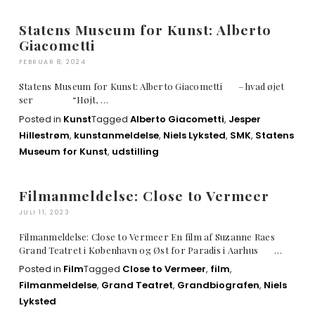
Statens Museum for Kunst: Alberto
Giacometti
FEBRUAR 8, 2024
Statens Museum for Kunst: Alberto Giacometti – hvad øjet
ser “Højt, …
Posted in
Kunst
Tagged
Alberto Giacometti
,
Jesper
Hillestrøm
,
kunstanmeldelse
,
Niels Lyksted
,
SMK
,
Statens
Museum for Kunst
,
udstilling
Filmanmeldelse: Close to Vermeer
JULI 11, 2023
Filmanmeldelse: Close to Vermeer En film af Suzanne Raes
Grand Teatret i København og Øst for Paradis i Aarhus …
Posted in
Film
Tagged
Close to Vermeer
,
film
,
Filmanmeldelse
,
Grand Teatret
,
Grandbiografen
,
Niels
Lyksted