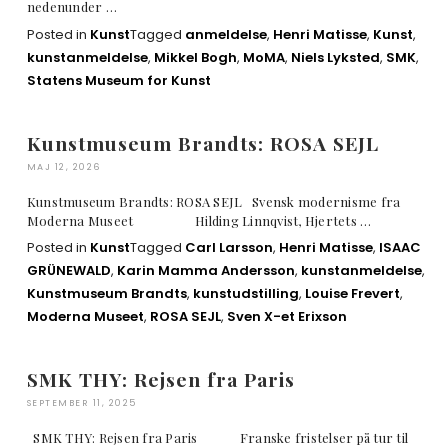
nedenunder …
Posted in
Kunst
Tagged
anmeldelse
,
Henri Matisse
,
Kunst
,
kunstanmeldelse
,
Mikkel Bogh
,
MoMA
,
Niels Lyksted
,
SMK
,
Statens Museum for Kunst
Kunstmuseum Brandts: ROSA SEJL
MAJ 12, 2026
Kunstmuseum Brandts: ROSA SEJL Svensk modernisme fra
Moderna Museet Hilding Linnqvist, Hjertets …
Posted in
Kunst
Tagged
Carl Larsson
,
Henri Matisse
,
ISAAC
GRÜNEWALD
,
Karin Mamma Andersson
,
kunstanmeldelse
,
Kunstmuseum Brandts
,
kunstudstilling
,
Louise Frevert
,
Moderna Museet
,
ROSA SEJL
,
Sven X-et Erixson
SMK THY: Rejsen fra Paris
SEPTEMBER 11, 2025
SMK THY: Rejsen fra Paris Franske fristelser på tur til