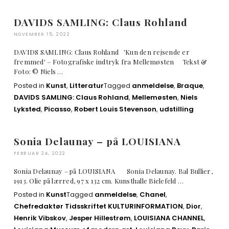
DAVIDS SAMLING: Claus Rohland
NOVEMBER 15, 2022
DAVIDS SAMLING: Claus Rohland 'Kun den rejsende er
fremmed' – Fotografiske indtryk fra Mellemøsten Tekst &
Foto: © Niels …
Posted in
Kunst
,
Litteratur
Tagged
anmeldelse
,
Braque
,
DAVIDS SAMLING: Claus Rohland
,
Mellemøsten
,
Niels
Lyksted
,
Picasso
,
Robert Louis Stevenson
,
udstilling
Sonia Delaunay – på LOUISIANA
FEBRUAR 24, 2022
Sonia Delaunay – på LOUISIANA Sonia Delaunay. Bal Bullier,
1913. Olie på lærred, 97 x 132 cm. Kunsthalle Bielefeld …
Posted in
Kunst
Tagged
anmeldelse
,
Chanel
,
Chefredaktør Tidsskriftet KULTURINFORMATION
,
Dior
,
Henrik Vibskov
,
Jesper Hillestrøm
,
LOUISIANA CHANNEL
,