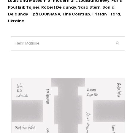
Louisiana Museum of modern art
,
Louisiana Revy
,
Paris
,
Poul Erik Tøjner
,
Robert Delaunay
,
Sara Stern
,
Sonia
Delaunay – på LOUISIANA
,
Tine Colstrup
,
Tristan Tzara
,
Ukraine