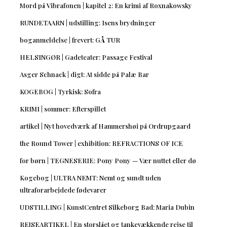
Mord på Vibrafonen | kapitel 2: En krimi af Roxnakowsky
RUNDETAARN | udstilling: Isens brydninger
boganmeldelse | frevert: GÅ TUR
HELSINGØR | Gadeteater: Passage Festival
Asger Schnack | digt: At sidde på Palæ Bar
KOGEBOG | Tyrkisk: Sofra
KRIMI | sommer: Efterspillet
artikel | Nyt hovedværk af Hammershøi på Ordrupgaard
the Round Tower | exhibition: REFRACTIONS OF ICE
for børn | TEGNESERIE: Pony Pony — Vær nuttet eller dø
Kogebog | ULTRA NEMT: Nemt og sundt uden
ultraforarbejdede fødevarer
UDSTILLING | KunstCentret Silkeborg Bad: Maria Dubin
REJSEARTIKEL | En storslået og tankevækkende rejse til