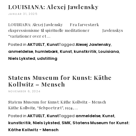
LOUISIANA: Alexej Jawlensky
JANUAR 31, 2025
LOUISIANA: Alexej Jawlensky Fra farvestærk
ekspressionisme til spirituelle meditationer Jawlenskys
“variationer over et …
Posted in
AKTUELT
,
Kunst
Tagged
Alexej Jawlensky
,
anmeldelse
,
humlebæk
,
Kunst
,
kunstkritik
,
Louisiana
,
Niels Lyksted
,
udstilling
Statens Museum for Kunst: Käthe
Kollwitz – Mensch
NOVEMBER 6, 2024
Statens Museum for Kunst: Käthe Kollwitz – Mensch
Käthe Kollwitz, “Selvportræt”, 1924, …
Posted in
AKTUELT
,
Kunst
Tagged
anmeldelse
,
Kunst
,
kunstkritik
,
Niels Lyksted
,
SMK
,
Statens Museum for Kunst:
Käthe Kollwitz - Mensch