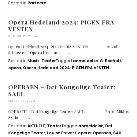
Posted in
Partnere
Opera Hedeland 2024: PIGEN FRA
VESTEN
AUGUST 12, 2024
Opera Hedeland 2024: PIGEN FRA VESTEN Mikal
Schlosser / Opera Hedeland. …
Posted in
Musik
,
Teater
Tagged
anmeldelse
,
G. Boeholt
,
opera
,
Opera Hedeland 2024: PIGEN FRA VESTEN
OPERAEN – Det Kongelige Teater:
SAUL
MARTS 22, 2024
OPERAEN – Det Kongelige Teater: SAUL Foto: Miklos
Szabo …
Posted in
AKTUELT
,
Teater
Tagged
anmeldelse
,
Det
Kongelige Teater
,
Louise Frevert
,
opera
,
Operaen
,
SAUL