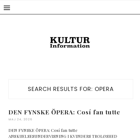
Skip
to
content
SEARCH RESULTS FOR:
OPERA
DEN FYNSKE ŎPERA: Cosí fan tutte
MAJ 24, 2026
DEN FYNSKE ŎPERA: Cosí fan tutte
ANSKUELSESUNDERVISNING I KVINDERS TROLØSHED