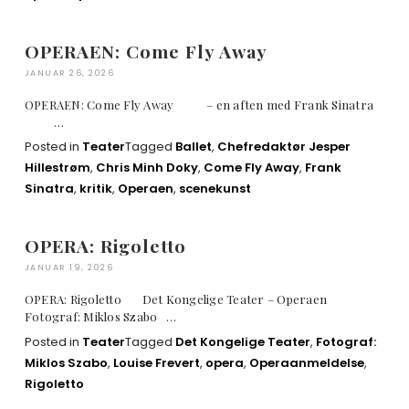
OPERAEN: Come Fly Away
JANUAR 26, 2026
OPERAEN: Come Fly Away – en aften med Frank Sinatra
…
Posted in
Teater
Tagged
Ballet
,
Chefredaktør Jesper
Hillestrøm
,
Chris Minh Doky
,
Come Fly Away
,
Frank
Sinatra
,
kritik
,
Operaen
,
scenekunst
OPERA: Rigoletto
JANUAR 19, 2026
OPERA: Rigoletto Det Kongelige Teater – Operaen
Fotograf: Miklos Szabo …
Posted in
Teater
Tagged
Det Kongelige Teater
,
Fotograf:
Miklos Szabo
,
Louise Frevert
,
opera
,
Operaanmeldelse
,
Rigoletto