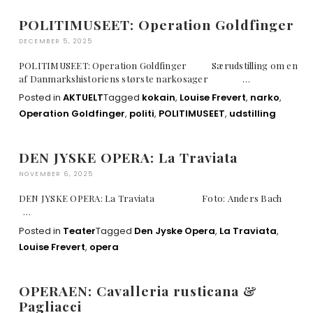
POLITIMUSEET: Operation Goldfinger
DECEMBER 5, 2025
POLITIMUSEET: Operation Goldfinger Særudstilling om en
af Danmarkshistoriens største narkosager …
Posted in
AKTUELT
Tagged
kokain
,
Louise Frevert
,
narko
,
Operation Goldfinger
,
politi
,
POLITIMUSEET
,
udstilling
DEN JYSKE OPERA: La Traviata
NOVEMBER 6, 2025
DEN JYSKE OPERA: La Traviata Foto: Anders Bach
…
Posted in
Teater
Tagged
Den Jyske Opera
,
La Traviata
,
Louise Frevert
,
opera
OPERAEN: Cavalleria rusticana &
Pagliacci