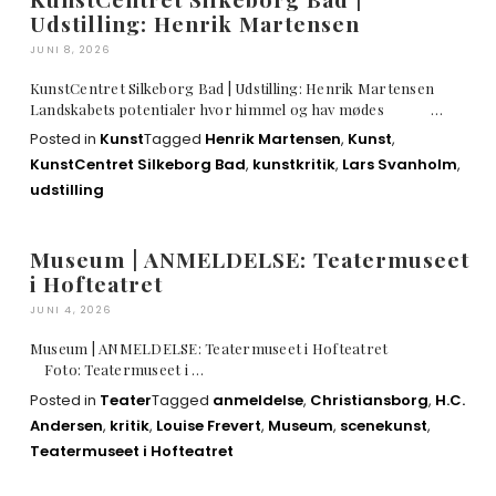
Udstilling: Henrik Martensen
JUNI 8, 2026
KunstCentret Silkeborg Bad | Udstilling: Henrik Martensen
Landskabets potentialer hvor himmel og hav mødes …
Posted in
Kunst
Tagged
Henrik Martensen
,
Kunst
,
KunstCentret Silkeborg Bad
,
kunstkritik
,
Lars Svanholm
,
udstilling
Museum | ANMELDELSE: Teatermuseet
i Hofteatret
JUNI 4, 2026
Museum | ANMELDELSE: Teatermuseet i Hofteatret
Foto: Teatermuseet i …
Posted in
Teater
Tagged
anmeldelse
,
Christiansborg
,
H.C.
Andersen
,
kritik
,
Louise Frevert
,
Museum
,
scenekunst
,
Teatermuseet i Hofteatret