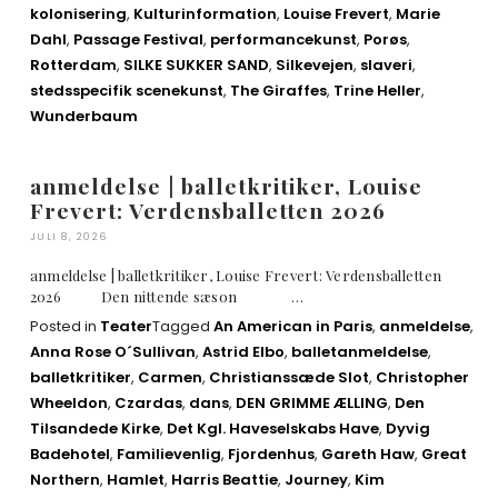
kolonisering
,
Kulturinformation
,
Louise Frevert
,
Marie
Dahl
,
Passage Festival
,
performancekunst
,
Porøs
,
Rotterdam
,
SILKE SUKKER SAND
,
Silkevejen
,
slaveri
,
stedsspecifik scenekunst
,
The Giraffes
,
Trine Heller
,
Wunderbaum
anmeldelse | balletkritiker, Louise
Frevert: Verdensballetten 2026
JULI 8, 2026
anmeldelse | balletkritiker, Louise Frevert: Verdensballetten
2026 Den nittende sæson …
Posted in
Teater
Tagged
An American in Paris
,
anmeldelse
,
Anna Rose O´Sullivan
,
Astrid Elbo
,
balletanmeldelse
,
balletkritiker
,
Carmen
,
Christianssæde Slot
,
Christopher
Wheeldon
,
Czardas
,
dans
,
DEN GRIMME ÆLLING
,
Den
Tilsandede Kirke
,
Det Kgl. Haveselskabs Have
,
Dyvig
Badehotel
,
Familievenlig
,
Fjordenhus
,
Gareth Haw
,
Great
Northern
,
Hamlet
,
Harris Beattie
,
Journey
,
Kim