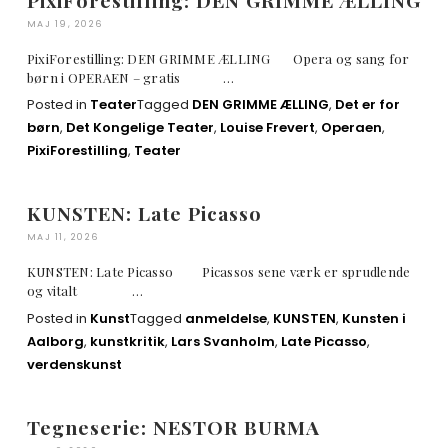
MAJ 19, 2026
PixiForestilling: DEN GRIMME ÆLLING Opera og sang for
børn i OPERAEN – gratis …
Posted in
Teater
Tagged
DEN GRIMME ÆLLING
,
Det er for
børn
,
Det Kongelige Teater
,
Louise Frevert
,
Operaen
,
PixiForestilling
,
Teater
KUNSTEN: Late Picasso
MAJ 11, 2026
KUNSTEN: Late Picasso Picassos sene værk er sprudlende
og vitalt …
Posted in
Kunst
Tagged
anmeldelse
,
KUNSTEN
,
Kunsten i
Aalborg
,
kunstkritik
,
Lars Svanholm
,
Late Picasso
,
verdenskunst
Tegneserie: NESTOR BURMA