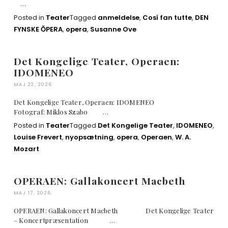
…
Posted in
Teater
Tagged
anmeldelse
,
Cosí fan tutte
,
DEN
FYNSKE ŎPERA
,
opera
,
Susanne Ove
Det Kongelige Teater, Operaen:
IDOMENEO
MAJ 22, 2026
Det Kongelige Teater, Operaen: IDOMENEO
Fotograf: Miklos Szabo …
Posted in
Teater
Tagged
Det Kongelige Teater
,
IDOMENEO
,
Louise Frevert
,
nyopsætning
,
opera
,
Operaen
,
W. A.
Mozart
OPERAEN: Gallakoncert Macbeth
MAJ 17, 2026
OPERAEN: Gallakoncert Macbeth Det Kongelige Teater
– Koncertpræsentation …