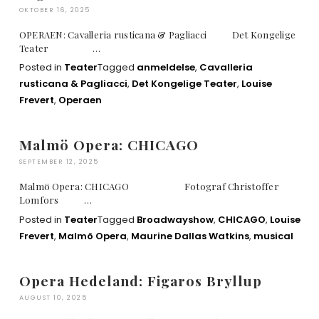
OKTOBER 16, 2025
OPERAEN: Cavalleria rusticana & Pagliacci Det Kongelige
Teater …
Posted in
Teater
Tagged
anmeldelse
,
Cavalleria
rusticana & Pagliacci
,
Det Kongelige Teater
,
Louise
Frevert
,
Operaen
Malmö Opera: CHICAGO
SEPTEMBER 12, 2025
Malmö Opera: CHICAGO Fotograf Christoffer
Lomfors …
Posted in
Teater
Tagged
Broadwayshow
,
CHICAGO
,
Louise
Frevert
,
Malmö Opera
,
Maurine Dallas Watkins
,
musical
Opera Hedeland: Figaros Bryllup
AUGUST 10, 2025