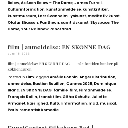
Below
,
As Seen Below – The Dome
,
James Turrell
,
Kulturinformation
,
kunstanmeldelse
,
kunstkritiker
,
kunstmuseum
,
Lars Svanholm
,
lyskunst
,
meditativ kunst
,
Olafur Eliasson
,
Pantheon
,
samtidskunst
,
Skyspace
,
The
Dome
,
Your Rainbow Panorama
film | anmeldelse: EN SKØNNE DAG
JUNI 18, 2026
film | anmeldelse: EN SKØNNE DAG – når fortiden banker på
køkkendøren …
Posted in
Film
Tagged
Amélie Bonnin
,
Angel Distribution
,
anmeldelse
,
Bastien Bouillon
,
Cannes 2025
,
Dominique
Blanc
,
EN SKØNNE DAG
,
familie
,
film
,
Filmanmeldelse
,
François Rollin
,
fransk film
,
Githa Schultz
,
Juliette
Armanet
,
kærlighed
,
Kulturinformation
,
mad
,
musical
,
Paris
,
romantisk komedie
KunstCentret Silkeborg Bad |