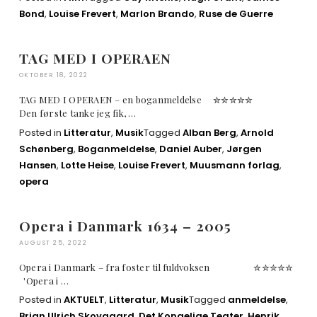
Bond
,
Louise Frevert
,
Marlon Brando
,
Ruse de Guerre
TAG MED I OPERAEN
OKTOBER 18, 2022
TAG MED I OPERAEN – en boganmeldelse ✮✮✮✮✮
Den første tanke jeg fik, …
Posted in
Litteratur
,
Musik
Tagged
Alban Berg
,
Arnold
Schønberg
,
Boganmeldelse
,
Daniel Auber
,
Jørgen
Hansen
,
Lotte Heise
,
Louise Frevert
,
Muusmann forlag
,
opera
Opera i Danmark 1634 – 2005
AUGUST 25, 2022
Opera i Danmark – fra foster til fuldvoksen ✮✮✮✮✮
'Opera i …
Posted in
AKTUELT
,
Litteratur
,
Musik
Tagged
anmeldelse
,
Brian Ulrich Skovgaard
,
Det Kongelige Teater
,
Henrik