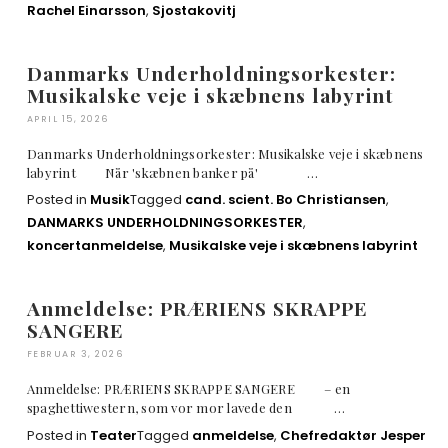
Rachel Einarsson
,
Sjostakovitj
Danmarks Underholdningsorkester:
Musikalske veje i skæbnens labyrint
APRIL 15, 2026
Danmarks Underholdningsorkester: Musikalske veje i skæbnens
labyrint Når 'skæbnen banker på' …
Posted in
Musik
Tagged
cand. scient. Bo Christiansen
,
DANMARKS UNDERHOLDNINGSORKESTER
,
koncertanmeldelse
,
Musikalske veje i skæbnens labyrint
Anmeldelse: PRÆRIENS SKRAPPE
SANGERE
FEBRUAR 3, 2026
Anmeldelse: PRÆRIENS SKRAPPE SANGERE – en
spaghettiwestern, som vor mor lavede den …
Posted in
Teater
Tagged
anmeldelse
,
Chefredaktør Jesper