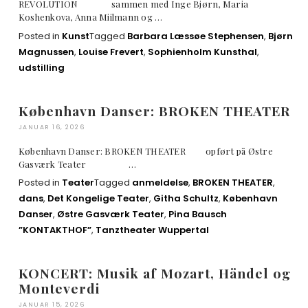
REVOLUTION sammen med Inge Bjørn, Maria
Koshenkova, Anna Miilmann og …
Posted in
Kunst
Tagged
Barbara Læssøe Stephensen
,
Bjørn
Magnussen
,
Louise Frevert
,
Sophienholm Kunsthal
,
udstilling
København Danser: BROKEN THEATER
JANUAR 16, 2026
København Danser: BROKEN THEATER opført på Østre
Gasværk Teater …
Posted in
Teater
Tagged
anmeldelse
,
BROKEN THEATER
,
dans
,
Det Kongelige Teater
,
Githa Schultz
,
København
Danser
,
Østre Gasværk Teater
,
Pina Bausch
”KONTAKTHOF”
,
Tanztheater Wuppertal
KONCERT: Musik af Mozart, Händel og
Monteverdi
JANUAR 15, 2026