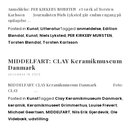
Anmeldelse: PER KIRKEBY MURSTEN et værk af Torsten
Karlsson Journalisten Niels Lyksted går endnu engang på
opdagelse …
Posted in
Kunst
,
Litteratur
Tagged
anmeldelse
,
Edition
Bløndal
,
Kunst
,
Niels Lyksted
,
PER KIRKEBY MURSTEN
,
Torsten Bløndal
,
Torsten Karlsson
MIDDELFART: CLAY Keramikmuseum
Danmark
DECEMBER 18, 2025
MIDDELFART: CLAY Keramikmuseum Danmark Foto:
CLAY …
Posted in
Kunst
Tagged
Clay Keramikmuseum Danmark
,
keramik
,
Keramikmuseet Grimmerhus
,
Louise Frevert
,
Michael Geertsen
,
MIDDELFART
,
Nils Erik Gjerdevik
,
Ole
Videbæk
,
udstilling