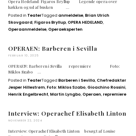
Opera Hedeland: Figaros Bryllup Legende opera over
hækken og ud af busken …
Posted in
Teater
Tagged
anmeldelse
,
Brian Ulrich
Skovgaard
,
Figaros Bryllup
,
OPERA HEDELAND
,
Operaanmeldelse
,
Operaeksperten
OPERAEN: Barberen i Sevilla
FEBRUAR 10, 2025
OPERAEN: Barberen i Sevilla repremiere Foto:
Miklos Szabo …
Posted in
Teater
Tagged
Barberen i Sevilla
,
Chefredaktør
Jesper Hillestrøm
,
Foto: Miklos Szabo
,
Gioachino Rossini
,
Henrik Engelbrecht
,
Martin Lyngbo
,
Operaen
,
repremiere
Interview: Operachef Elisabeth Linton
NOVEMBER 22, 2024
Interview: Operachef Elisabeth Linton besøgt af Louise