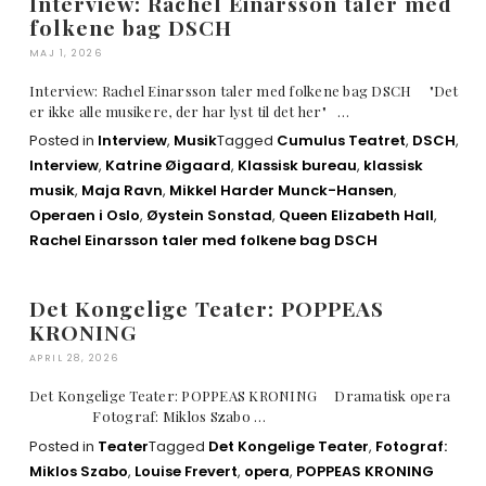
Interview: Rachel Einarsson taler med
folkene bag DSCH
MAJ 1, 2026
Interview: Rachel Einarsson taler med folkene bag DSCH "Det
er ikke alle musikere, der har lyst til det her" …
Posted in
Interview
,
Musik
Tagged
Cumulus Teatret
,
DSCH
,
Interview
,
Katrine Øigaard
,
Klassisk bureau
,
klassisk
musik
,
Maja Ravn
,
Mikkel Harder Munck-Hansen
,
Operaen i Oslo
,
Øystein Sonstad
,
Queen Elizabeth Hall
,
Rachel Einarsson taler med folkene bag DSCH
Det Kongelige Teater: POPPEAS
KRONING
APRIL 28, 2026
Det Kongelige Teater: POPPEAS KRONING Dramatisk opera
Fotograf: Miklos Szabo …
Posted in
Teater
Tagged
Det Kongelige Teater
,
Fotograf:
Miklos Szabo
,
Louise Frevert
,
opera
,
POPPEAS KRONING