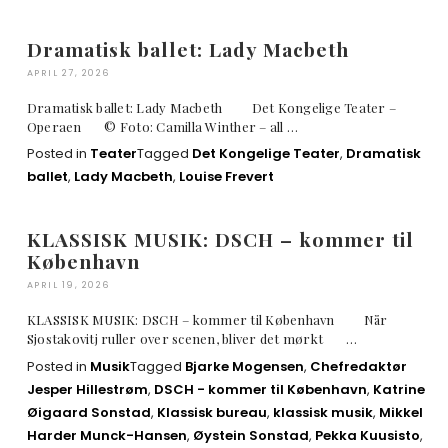
Dramatisk ballet: Lady Macbeth
APRIL 27, 2026
Dramatisk ballet: Lady Macbeth Det Kongelige Teater –
Operaen © Foto: Camilla Winther – all …
Posted in
Teater
Tagged
Det Kongelige Teater
,
Dramatisk
ballet
,
Lady Macbeth
,
Louise Frevert
KLASSISK MUSIK: DSCH – kommer til
København
APRIL 19, 2026
KLASSISK MUSIK: DSCH – kommer til København Når
Sjostakovitj ruller over scenen, bliver det mørkt …
Posted in
Musik
Tagged
Bjarke Mogensen
,
Chefredaktør
Jesper Hillestrøm
,
DSCH - kommer til København
,
Katrine
Øigaard Sonstad
,
Klassisk bureau
,
klassisk musik
,
Mikkel
Harder Munck-Hansen
,
Øystein Sonstad
,
Pekka Kuusisto
,