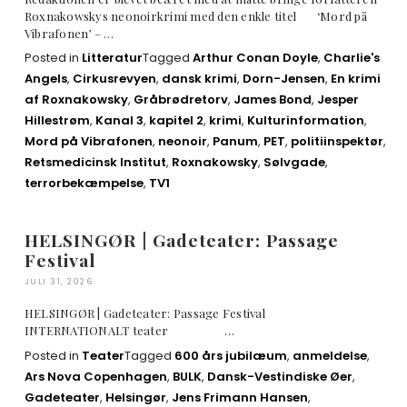
Roxnakowskys neonoirkrimi med den enkle titel ‘Mord på
Vibrafonen’ – …
Posted in
Litteratur
Tagged
Arthur Conan Doyle
,
Charlie's
Angels
,
Cirkusrevyen
,
dansk krimi
,
Dorn-Jensen
,
En krimi
af Roxnakowsky
,
Gråbrødretorv
,
James Bond
,
Jesper
Hillestrøm
,
Kanal 3
,
kapitel 2
,
krimi
,
Kulturinformation
,
Mord på Vibrafonen
,
neonoir
,
Panum
,
PET
,
politiinspektør
,
Retsmedicinsk Institut
,
Roxnakowsky
,
Sølvgade
,
terrorbekæmpelse
,
TV1
HELSINGØR | Gadeteater: Passage
Festival
JULI 31, 2026
HELSINGØR | Gadeteater: Passage Festival
INTERNATIONALT teater …
Posted in
Teater
Tagged
600 års jubilæum
,
anmeldelse
,
Ars Nova Copenhagen
,
BULK
,
Dansk-Vestindiske Øer
,
Gadeteater
,
Helsingør
,
Jens Frimann Hansen
,