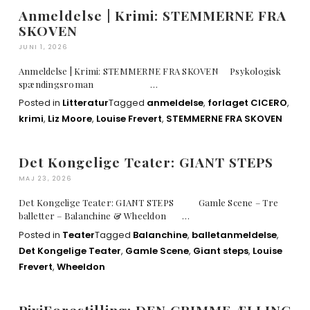
Anmeldelse | Krimi: STEMMERNE FRA
SKOVEN
JUNI 1, 2026
Anmeldelse | Krimi: STEMMERNE FRA SKOVEN Psykologisk
spændingsroman …
Posted in
Litteratur
Tagged
anmeldelse
,
forlaget CICERO
,
krimi
,
Liz Moore
,
Louise Frevert
,
STEMMERNE FRA SKOVEN
Det Kongelige Teater: GIANT STEPS
MAJ 23, 2026
Det Kongelige Teater: GIANT STEPS Gamle Scene – Tre
balletter – Balanchine & Wheeldon …
Posted in
Teater
Tagged
Balanchine
,
balletanmeldelse
,
Det Kongelige Teater
,
Gamle Scene
,
Giant steps
,
Louise
Frevert
,
Wheeldon
PixiForestilling: DEN GRIMME ÆLLING