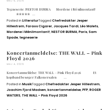
MAJ 6, 2026
Tegneserie: NESTOR BURMA Mordene i Ménilmontant!
✮✮✮✮✮ …
Posted in
Litteratur
Tagged
Chefredaktør Jesper
Hillestrøm
,
Faraos Cigarer
,
Jacques Tardi
,
Léo Malets
,
Mordene i Ménilmontant!
,
NESTOR BURMA
,
Paris
,
Sam
Spade
,
tegneserie
Koncertanmeldelse: THE WALL – Pink
Floyd 2026
MAJ 4, 2026
Koncertanmeldelse: THE WALL – Pink Floyd 2026 Et
kopiband besøger Falkonersalen …
Posted in
Musik
Tagged
Chefredaktør Jesper Hillestrøm
,
Joachim Fjord Madsen
,
koncertanmeldelse
,
PFP
,
ROGER
WATERS
,
THE WALL – Pink Floyd 2026