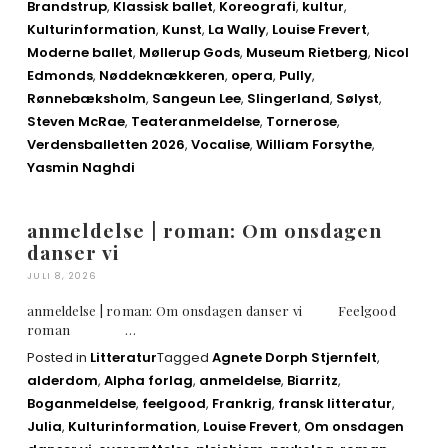
Brandstrup
,
Klassisk ballet
,
Koreografi
,
kultur
,
Kulturinformation
,
Kunst
,
La Wally
,
Louise Frevert
,
Moderne ballet
,
Møllerup Gods
,
Museum Rietberg
,
Nicol
Edmonds
,
Nøddeknækkeren
,
opera
,
Pully
,
Rønnebæksholm
,
Sangeun Lee
,
Slingerland
,
Sølyst
,
Steven McRae
,
Teateranmeldelse
,
Tornerose
,
Verdensballetten 2026
,
Vocalise
,
William Forsythe
,
Yasmin Naghdi
anmeldelse | roman: Om onsdagen
danser vi
JULI 8, 2026
anmeldelse | roman: Om onsdagen danser vi Feelgood
roman …
Posted in
Litteratur
Tagged
Agnete Dorph Stjernfelt
,
alderdom
,
Alpha forlag
,
anmeldelse
,
Biarritz
,
Boganmeldelse
,
feelgood
,
Frankrig
,
fransk litteratur
,
Julia
,
Kulturinformation
,
Louise Frevert
,
Om onsdagen