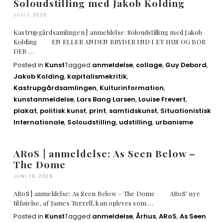
Soloudstilling med Jakob Kolding
JULI 1, 2026
Kastrupgårdsamlingen | anmeldelse: Soloudstilling med Jakob
Kolding EN ELLER ANDEN BRYDER IND I ET HUS OG BOR
DER …
Posted in
Kunst
Tagged
anmeldelse
,
collage
,
Guy Debord
,
Jakob Kolding
,
kapitalismekritik
,
Kastrupgårdsamlingen
,
Kulturinformation
,
kunstanmeldelse
,
Lars Bang Larsen
,
Louise Frevert
,
plakat
,
politisk kunst
,
print
,
samtidskunst
,
Situationistisk
Internationale
,
Soloudstilling
,
udstilling
,
urbanisme
ARoS | anmeldelse: As Seen Below –
The Dome
JUNI 19, 2026
ARoS | anmeldelse: As Seen Below – The Dome ARoS’ nye
tilføjelse, af James Turrell, kan opleves som …
Posted in
Kunst
Tagged
anmeldelse
,
Århus
,
ARoS
,
As Seen