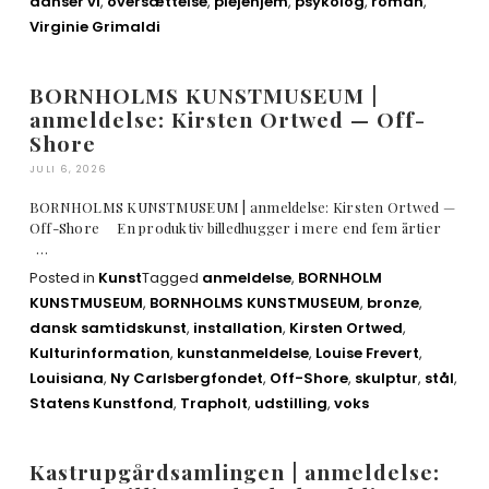
danser vi
,
oversættelse
,
plejehjem
,
psykolog
,
roman
,
Virginie Grimaldi
BORNHOLMS KUNSTMUSEUM |
anmeldelse: Kirsten Ortwed — Off-
Shore
JULI 6, 2026
BORNHOLMS KUNSTMUSEUM | anmeldelse: Kirsten Ortwed —
Off-Shore En produktiv billedhugger i mere end fem årtier
…
Posted in
Kunst
Tagged
anmeldelse
,
BORNHOLM
KUNSTMUSEUM
,
BORNHOLMS KUNSTMUSEUM
,
bronze
,
dansk samtidskunst
,
installation
,
Kirsten Ortwed
,
Kulturinformation
,
kunstanmeldelse
,
Louise Frevert
,
Louisiana
,
Ny Carlsbergfondet
,
Off-Shore
,
skulptur
,
stål
,
Statens Kunstfond
,
Trapholt
,
udstilling
,
voks
Kastrupgårdsamlingen | anmeldelse: