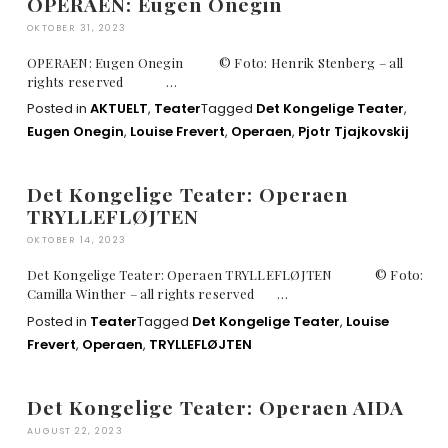
OPERAEN: Eugen Onegin
OKTOBER 31, 2023
OPERAEN: Eugen Onegin © Foto: Henrik Stenberg – all
rights reserved …
Posted in
AKTUELT
,
Teater
Tagged
Det Kongelige Teater
,
Eugen Onegin
,
Louise Frevert
,
Operaen
,
Pjotr Tjajkovskij
Det Kongelige Teater: Operaen
TRYLLEFLØJTEN
OKTOBER 14, 2023
Det Kongelige Teater: Operaen TRYLLEFLØJTEN © Foto:
Camilla Winther – all rights reserved …
Posted in
Teater
Tagged
Det Kongelige Teater
,
Louise
Frevert
,
Operaen
,
TRYLLEFLØJTEN
Det Kongelige Teater: Operaen AIDA
AUGUST 22, 2023