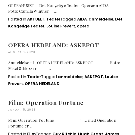
OPERAHUSET Det Kongelige Teater: Operaen AIDA
Foto: Camilla Winther …
Posted in
AKTUELT
,
Teater
Tagged
AIDA
,
anmeldelse
,
Det
Kongelige Teater
,
Louise Frevert
,
opera
OPERA HEDELAND: ASKEPOT
AUGUST 6, 2023
Anmeldelse af OPERA HEDELAND: ASKEPOT Foto:
Mikal Schlosser …
Posted in
Teater
Tagged
anmeldelse
,
ASKEPOT
,
Louise
Frevert
,
OPERA HEDELAND
Film: Operation Fortune
JANUAR 5, 2023
Film: Operation Fortune ' …. med Operation
Fortune er …
Posted in
Film
Tagged
Guy Ritchie
,
Hugh Grant
,
James