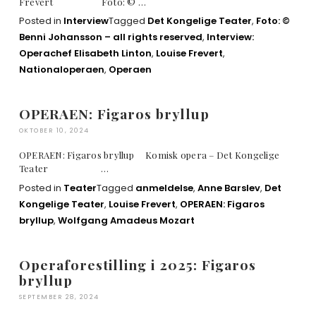
Frevert Foto: © …
Posted in
Interview
Tagged
Det Kongelige Teater
,
Foto: ©
Benni Johansson – all rights reserved
,
Interview:
Operachef Elisabeth Linton
,
Louise Frevert
,
Nationaloperaen
,
Operaen
OPERAEN: Figaros bryllup
OKTOBER 10, 2024
OPERAEN: Figaros bryllup Komisk opera – Det Kongelige
Teater …
Posted in
Teater
Tagged
anmeldelse
,
Anne Barslev
,
Det
Kongelige Teater
,
Louise Frevert
,
OPERAEN: Figaros
bryllup
,
Wolfgang Amadeus Mozart
Operaforestilling i 2025: Figaros
bryllup
SEPTEMBER 28, 2024