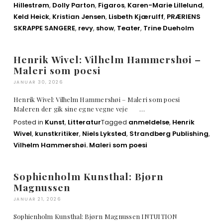
Hillestrøm
,
Dolly Parton
,
Figaros
,
Karen-Marie Lillelund
,
Keld Heick
,
Kristian Jensen
,
Lisbeth Kjærulff
,
PRÆRIENS
SKRAPPE SANGERE
,
revy
,
show
,
Teater
,
Trine Dueholm
Henrik Wivel: Vilhelm Hammershøi –
Maleri som poesi
JANUAR 30, 2026
Henrik Wivel: Vilhelm Hammershøi – Maleri som poesi
Maleren der gik sine egne vegne veje …
Posted in
Kunst
,
Litteratur
Tagged
anmeldelse
,
Henrik
Wivel
,
kunstkritiker
,
Niels Lyksted
,
Strandberg Publishing
,
Vilhelm Hammershøi. Maleri som poesi
Sophienholm Kunsthal: Bjørn
Magnussen
JANUAR 21, 2026
Sophienholm Kunsthal: Bjørn Magnussen INTUITION