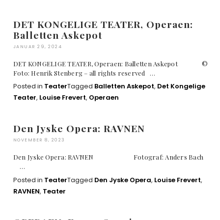
DET KONGELIGE TEATER, Operaen:
Balletten Askepot
JANUAR 29, 2024
DET KONGELIGE TEATER, Operaen: Balletten Askepot ©
Foto: Henrik Stenberg – all rights reserved …
Posted in
Teater
Tagged
Balletten Askepot
,
Det Kongelige
Teater
,
Louise Frevert
,
Operaen
Den Jyske Opera: RAVNEN
NOVEMBER 8, 2023
Den Jyske Opera: RAVNEN Fotograf: Anders Bach
…
Posted in
Teater
Tagged
Den Jyske Opera
,
Louise Frevert
,
RAVNEN
,
Teater