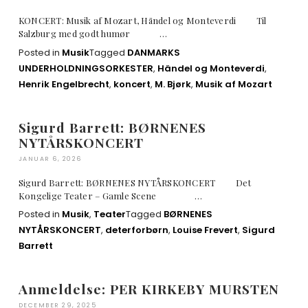
KONCERT: Musik af Mozart, Händel og Monteverdi Til
Salzburg med godt humør …
Posted in
Musik
Tagged
DANMARKS
UNDERHOLDNINGSORKESTER
,
Händel og Monteverdi
,
Henrik Engelbrecht
,
koncert
,
M. Bjørk
,
Musik af Mozart
Sigurd Barrett: BØRNENES
NYTÅRSKONCERT
JANUAR 6, 2026
Sigurd Barrett: BØRNENES NYTÅRSKONCERT Det
Kongelige Teater – Gamle Scene …
Posted in
Musik
,
Teater
Tagged
BØRNENES
NYTÅRSKONCERT
,
deterforbørn
,
Louise Frevert
,
Sigurd
Barrett
Anmeldelse: PER KIRKEBY MURSTEN
DECEMBER 29, 2025