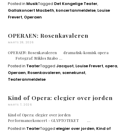
Posted in
Musik
Tagged
Det Kongelige Teater
,
Gallakoncert Macbeth
,
koncertanmeldelse
,
Louise
Frevert
,
Operaen
OPERAEN: Rosenkavaleren
MARTS 28, 2026
OPERAEN: Rosenkavaleren dramatisk-komisk opera
Fotograf: Miklos Szabo …
Posted in
Teater
Tagged
Jacquot
,
Louise Frevert
,
opera
,
Operaen
,
Rosenkavaleren
,
scenekunst
,
Teateranmeldelse
Kind of Opera: elegier over jorden
MARTS 7, 2026
Kind of Opera: elegier over jorden
Performancekoncert – GLYPTOTEKET …
Posted in
Teater
Tagged
elegier over jorden
,
Kind of