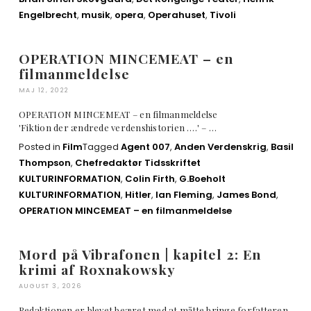
Engelbrecht
,
musik
,
opera
,
Operahuset
,
Tivoli
OPERATION MINCEMEAT – en
filmanmeldelse
MAJ 12, 2022
OPERATION MINCEMEAT – en filmanmeldelse
'Fiktion der ændrede verdenshistorien ….' – …
Posted in
Film
Tagged
Agent 007
,
Anden Verdenskrig
,
Basil
Thompson
,
Chefredaktør Tidsskriftet
KULTURINFORMATION
,
Colin Firth
,
G.Boeholt
KULTURINFORMATION
,
Hitler
,
Ian Fleming
,
James Bond
,
OPERATION MINCEMEAT – en filmanmeldelse
Mord på Vibrafonen | kapitel 2: En
krimi af Roxnakowsky
AUGUST 3, 2026
Redaktionen er blevet beæret med at måtte bringe forfatteren