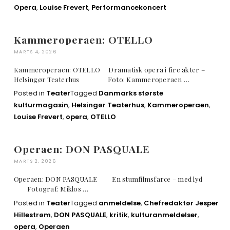
Opera
,
Louise Frevert
,
Performancekoncert
Kammeroperaen: OTELLO
MARTS 4, 2026
Kammeroperaen: OTELLO Dramatisk opera i fire akter –
Helsingør Teaterhus Foto: Kammeroperaen …
Posted in
Teater
Tagged
Danmarks største
kulturmagasin
,
Helsingør Teaterhus
,
Kammeroperaen
,
Louise Frevert
,
opera
,
OTELLO
Operaen: DON PASQUALE
MARTS 2, 2026
Operaen: DON PASQUALE En stumfilmsfarce – med lyd
Fotograf: Miklos …
Posted in
Teater
Tagged
anmeldelse
,
Chefredaktør Jesper
Hillestrøm
,
DON PASQUALE
,
kritik
,
kulturanmeldelser
,
opera
,
Operaen