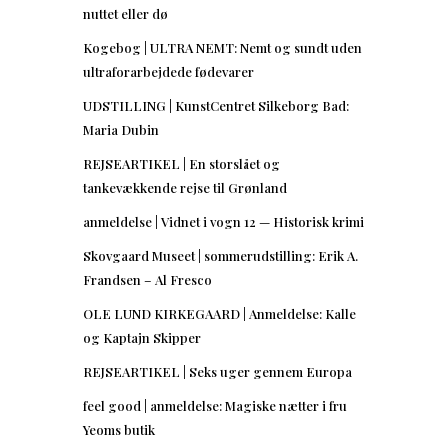
nuttet eller dø
Kogebog | ULTRA NEMT: Nemt og sundt uden
ultraforarbejdede fødevarer
UDSTILLING | KunstCentret Silkeborg Bad:
Maria Dubin
REJSEARTIKEL | En storslået og
tankevækkende rejse til Grønland
anmeldelse | Vidnet i vogn 12 — Historisk krimi
Skovgaard Museet | sommerudstilling: Erik A.
Frandsen – Al Fresco
OLE LUND KIRKEGAARD | Anmeldelse: Kalle
og Kaptajn Skipper
REJSEARTIKEL | Seks uger gennem Europa
feel good | anmeldelse: Magiske nætter i fru
Yeoms butik