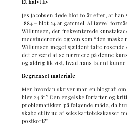
Et halvt liv
Jes Jacobsen døde blot to år efter, at ha
1884 – blot 24 år gammel. Alligevel formå
Willumsen, der frekventerede kunstakad
medstuderende og ven som “den måske mes
Willumsen meget sjældent talte rosende o
det er værd at se nærmere på denne kunst
og aldrig fik vist, hvad hans talent kunne h
Begrænset materiale
Men hvordan skriver man en biografi om 
blev 24 år? Den engelske forfatter og kri
problematikken på følgende måde, da hun
skabe et liv ud af seks kartotekskasser
postkort?”