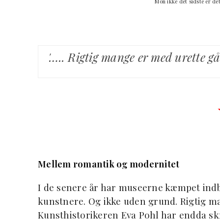
Mon ikke det sidste er de
'….. Rigtig mange er med urette g
Mellem romantik og modernitet
I de senere år har museerne kæmpet indb
kunstnere. Og ikke uden grund. Rigtig m
Kunsthistorikeren Eva Pohl har endda skr