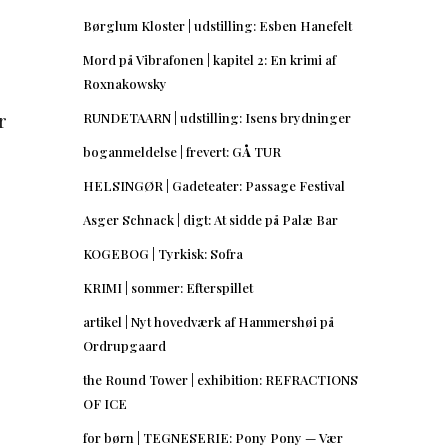
Børglum Kloster | udstilling: Esben Hanefelt
Mord på Vibrafonen | kapitel 2: En krimi af
Roxnakowsky
r
RUNDETAARN | udstilling: Isens brydninger
boganmeldelse | frevert: GÅ TUR
HELSINGØR | Gadeteater: Passage Festival
Asger Schnack | digt: At sidde på Palæ Bar
KOGEBOG | Tyrkisk: Sofra
KRIMI | sommer: Efterspillet
artikel | Nyt hovedværk af Hammershøi på
Ordrupgaard
the Round Tower | exhibition: REFRACTIONS
OF ICE
for børn | TEGNESERIE: Pony Pony — Vær