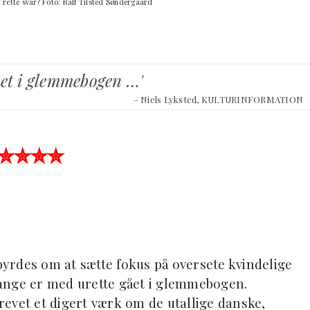
t rette svar? Foto: Ralf Tilsted Søndergaard
ået i glemmebogen …'
– Niels Lyksted, KULTURINFORMATION
✮✮✮✮
yrdes om at sætte fokus på oversete kvindelige
ange er med urette gået i glemmebogen.
evet et digert værk om de utallige danske,