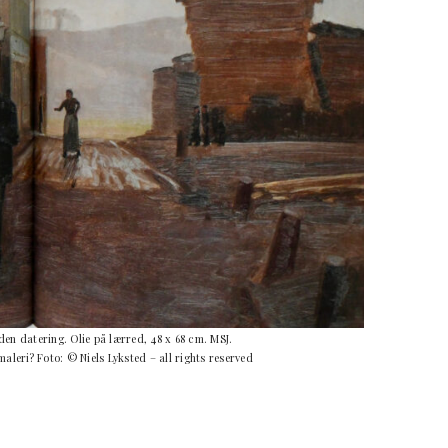
den datering. Olie på lærred, 48 x 68 cm. MSJ.
aleri? Foto: © Niels Lyksted – all rights reserved