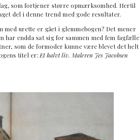
i dag, som fortjener større opmærksomhed. Hertil
get del i denne trend med gode resultater.
m med urette er gået i glemmebogen? Det mener
an har endda sat sig for sammen med fem fagfælle
tner, som de formoder kunne være blevet det helt
ogens titel er:
Et halvt liv. Maleren Jes Jacobsen