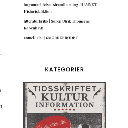
boganmeldelse | strandlæsning: HAMNET —
Historisk fiktion
litteraturkritik | Søren Ulrik Thomsens
København
anmeldelse | SMØRREBRØDET
”
KATEGORIER
n
n