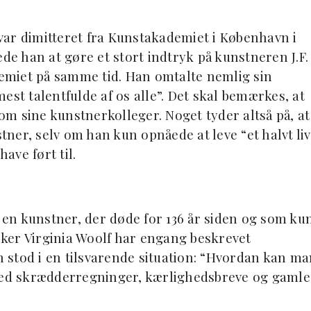
n var dimitteret fra Kunstakademiet i København i
ede han at gøre et stort indtryk på kunstneren J.F.
emiet på samme tid. Han omtalte nemlig sin
t talentfulde af os alle”. Det skal bemærkes, at
m sine kunstnerkolleger. Noget tyder altså på, at
ner, selv om han kun opnåede at leve “et halvt liv
ave ført til.
en kunstner, der døde for 136 år siden og som ku
tiker Virginia Woolf har engang beskrevet
 stod i en tilsvarende situation: “Hvordan kan ma
 med skrædderregninger, kærlighedsbreve og gamle