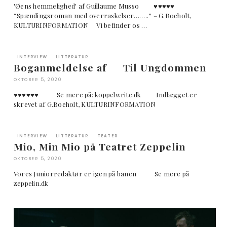
'Øens hemmelighed' af Guillaume Musso ♥︎♥︎♥︎♥︎♥︎
“Spændingsroman med overraskelser……..” – G.Boeholt,
KULTURINFORMATION Vi befinder os …
INTERVIEW
LITTERATUR
Boganmeldelse af Til Ungdommen
OKTOBER 5, 2020
♥︎♥︎♥︎♥︎♥︎♥︎ Se mere på: koppelwrite.dk Indlægget er
skrevet af G.Boeholt, KULTURINFORMATION
INTERVIEW
LITTERATUR
TEATER
Mio, Min Mio på Teatret Zeppelin
OKTOBER 5, 2020
Vores Juniorredaktør er igen på banen Se mere på
zeppelin.dk