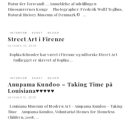
Natur der forsvandt … Anmeldelse af udstillingen
Dinosaurernes Konge Photographer: Frederik Wolff Teglhus,
Natural History Museum of Denmark © …
INTERVIEW
KUNST
REJSER
Street Art i Firenze
OKTOBER 16, 2020
Sophia Schrøder har været i Firenze og udforske Street Art
Indlægget er skrevet af Sophia …
INTERVIEW
KUNST
REJSER
Anupama Kundoo – Taking Time på
Louisiana♥︎♥︎♥︎♥︎♥︎
OKTOBER 12, 2020
Louisiana Museum of Modern Art – Anupama Kundoo – Taking
Time Anupama Kundoo, Voluntariat Homes for Homeless
Children, 2008, …