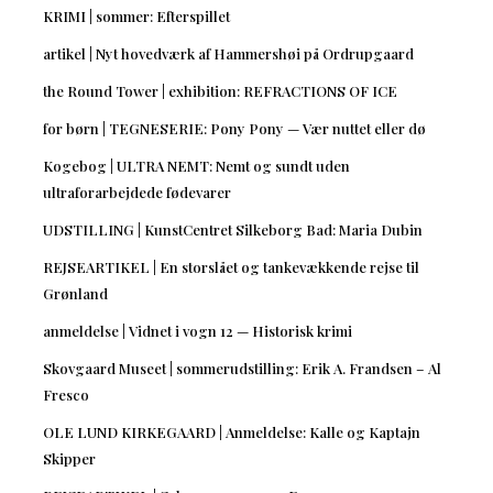
KRIMI | sommer: Efterspillet
artikel | Nyt hovedværk af Hammershøi på Ordrupgaard
the Round Tower | exhibition: REFRACTIONS OF ICE
for børn | TEGNESERIE: Pony Pony — Vær nuttet eller dø
Kogebog | ULTRA NEMT: Nemt og sundt uden
ultraforarbejdede fødevarer
UDSTILLING | KunstCentret Silkeborg Bad: Maria Dubin
REJSEARTIKEL | En storslået og tankevækkende rejse til
Grønland
anmeldelse | Vidnet i vogn 12 — Historisk krimi
Skovgaard Museet | sommerudstilling: Erik A. Frandsen – Al
Fresco
OLE LUND KIRKEGAARD | Anmeldelse: Kalle og Kaptajn
Skipper