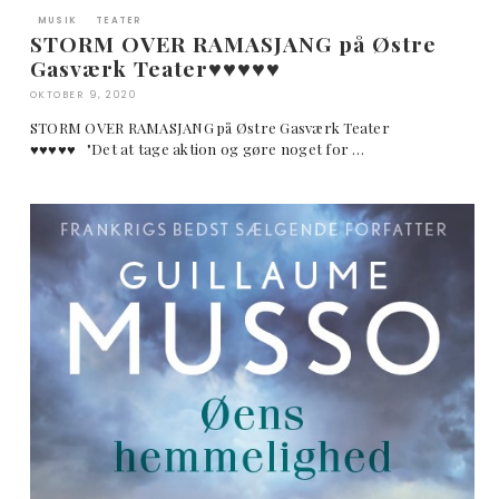
MUSIK
TEATER
STORM OVER RAMASJANG på Østre
Gasværk Teater♥︎♥︎♥︎♥︎♥︎
OKTOBER 9, 2020
STORM OVER RAMASJANG på Østre Gasværk Teater
♥︎♥︎♥︎♥︎♥︎ "Det at tage aktion og gøre noget for …