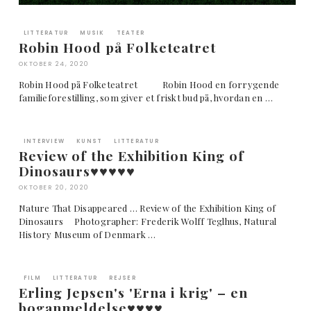
LITTERATUR
MUSIK
TEATER
Robin Hood på Folketeatret
OKTOBER 24, 2020
Robin Hood på Folketeatret Robin Hood en forrygende
familieforestilling, som giver et friskt bud på, hvordan en …
INTERVIEW
KUNST
LITTERATUR
Review of the Exhibition King of
Dinosaurs♥︎♥︎♥︎♥︎♥︎
OKTOBER 20, 2020
Nature That Disappeared … Review of the Exhibition King of
Dinosaurs Photographer: Frederik Wolff Teglhus, Natural
History Museum of Denmark …
FILM
LITTERATUR
REJSER
Erling Jepsen's 'Erna i krig' – en
boganmeldelse♥︎♥︎♥︎♥︎