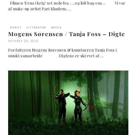
Filmen ‘Erna i krig’ set nedefra …..og lidt bag om…. Vi var
af make-up artist Pari Khadem, …
KUNST
LITTERATUR
MUSIK
Mogens Sørensen / Tanja Foss – Digte
OKTOBER 26, 2020
Forfatteren Mogens Sørensen & kunstneren Tanja Foss i
smukt samarbejde Digtene er skrevet af …