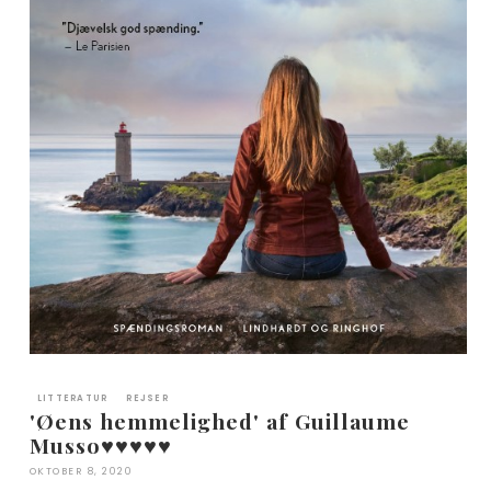
LITTERATUR
REJSER
'Øens hemmelighed' af Guillaume
Musso♥︎♥︎♥︎♥︎♥︎
OKTOBER 8, 2020