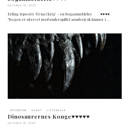
OKTOBER 19, 2020
Erling Jepsen's 'Erna i krig' – en boganmeldelse ♥︎♥︎♥︎♥︎
"Bogen er skrevet med underspillet sønderjysk humor i …
INTERVIEW
KUNST
LITTERATUR
Dinosaurernes Konge♥︎♥︎♥︎♥︎♥︎
OKTOBER 18, 2020