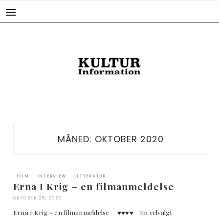
Skip
to
content
MÅNED:
OKTOBER 2020
FILM
INTERVIEW
LITTERATUR
Erna I Krig – en filmanmeldelse
OKTOBER 28, 2020
Erna I Krig – en filmanmeldelse ♥︎♥︎♥︎♥︎ 'En velvalgt