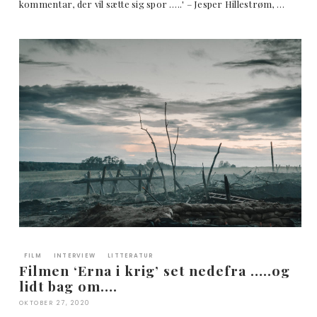
kommentar, der vil sætte sig spor …..' – Jesper Hillestrøm, …
FILM
INTERVIEW
LITTERATUR
Filmen ‘Erna i krig’ set nedefra …..og
lidt bag om….
OKTOBER 27, 2020