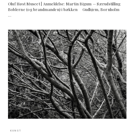
Oluf Høst Museet | Anmeldelse: Martin Bigum — Særudstilling
Boblerne (og brandmanden) i bækken Gudhjem, Bornholm
…
KUNST