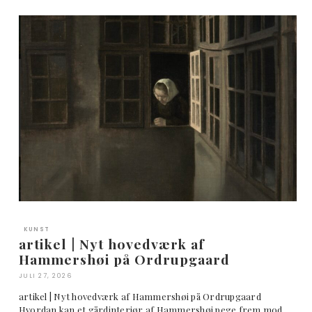
KUNST
artikel | Nyt hovedværk af
Hammershøi på Ordrupgaard
JULI 27, 2026
artikel | Nyt hovedværk af Hammershøi på Ordrupgaard
Hvordan kan et gårdinteriør af Hammershøi pege frem mod …