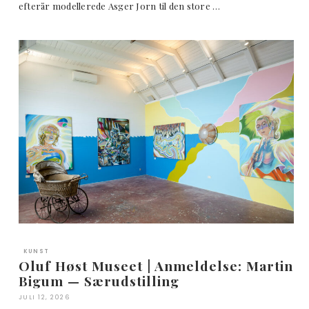
efterår modellerede Asger Jorn til den store …
KUNST
Oluf Høst Museet | Anmeldelse: Martin
Bigum — Særudstilling
JULI 12, 2026