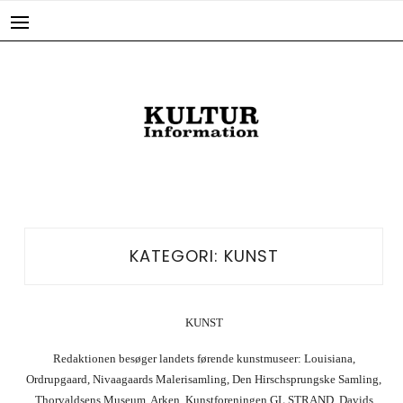
Skip
to
content
KATEGORI:
KUNST
KUNST
Redaktionen besøger landets førende kunstmuseer: Louisiana,
Ordrupgaard, Nivaagaards Malerisamling, Den Hirschsprungske Samling,
Thorvaldsens Museum, Arken, Kunstforeningen GL STRAND, Davids