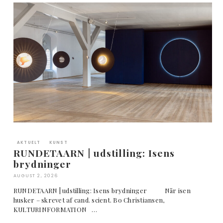
AKTUELT
KUNST
RUNDETAARN | udstilling: Isens
brydninger
AUGUST 2, 2026
RUNDETAARN | udstilling: Isens brydninger Når isen
husker – skrevet af cand. scient. Bo Christiansen,
KULTURINFORMATION …