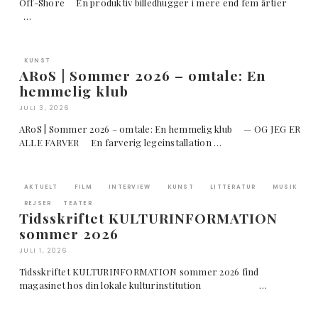
Off-Shore En produktiv billedhugger i mere end fem årtier
…
KUNST
ARoS | Sommer 2026 – omtale: En
hemmelig klub
JULI 3, 2026
ARoS | Sommer 2026 – omtale: En hemmelig klub — OG JEG ER
ALLE FARVER En farverig legeinstallation …
AKTUELT
FILM
INTERVIEW
KUNST
LITTERATUR
MUSIK
REJSER
TEATER
Tidsskriftet KULTURINFORMATION
sommer 2026
JULI 1, 2026
Tidsskriftet KULTURINFORMATION sommer 2026 find
magasinet hos din lokale kulturinstitution …