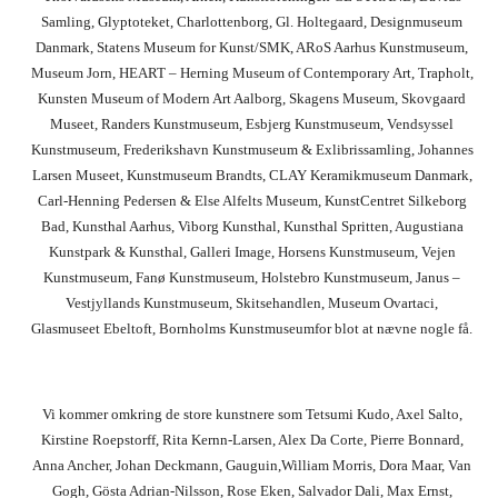
Samling, Glyptoteket, Charlottenborg, Gl. Holtegaard, Designmuseum
Danmark, Statens Museum for Kunst/SMK, ARoS Aarhus Kunstmuseum,
Museum Jorn, HEART – Herning Museum of Contemporary Art, Trapholt,
Kunsten Museum of Modern Art Aalborg, Skagens Museum, Skovgaard
Museet, Randers Kunstmuseum, Esbjerg Kunstmuseum, Vendsyssel
Kunstmuseum, Frederikshavn Kunstmuseum & Exlibrissamling, Johannes
Larsen Museet, Kunstmuseum Brandts, CLAY Keramikmuseum Danmark,
Carl-Henning Pedersen & Else Alfelts Museum, KunstCentret Silkeborg
Bad, Kunsthal Aarhus, Viborg Kunsthal, Kunsthal Spritten, Augustiana
Kunstpark & Kunsthal, Galleri Image, Horsens Kunstmuseum, Vejen
Kunstmuseum, Fanø Kunstmuseum, Holstebro Kunstmuseum, Janus –
Vestjyllands Kunstmuseum, Skitsehandlen, Museum Ovartaci,
Glasmuseet Ebeltoft, Bornholms Kunstmuseumfor blot at nævne nogle få.
Vi kommer omkring de store kunstnere som Tetsumi Kudo, Axel Salto,
Kirstine Roepstorff, Rita Kernn-Larsen, Alex Da Corte, Pierre Bonnard,
Anna Ancher, Johan Deckmann, Gauguin,William Morris, Dora Maar, Van
Gogh, Gösta Adrian-Nilsson, Rose Eken, Salvador Dali, Max Ernst,