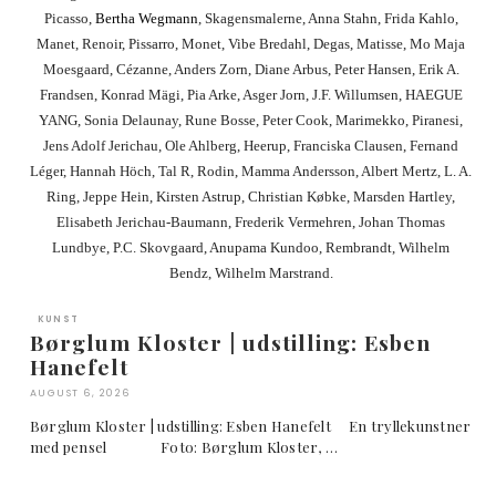
Picasso,
Bertha Wegmann
, Skagensmalerne, Anna Stahn, Frida Kahlo,
Manet, Renoir, Pissarro, Monet, Vibe Bredahl, Degas, Matisse, Mo Maja
Moesgaard, Cézanne, Anders Zorn, Diane Arbus, Peter Hansen, Erik A.
Frandsen, Konrad Mägi, Pia Arke, Asger Jorn, J.F. Willumsen, HAEGUE
YANG, Sonia Delaunay, Rune Bosse, Peter Cook, Marimekko, Piranesi,
Jens Adolf Jerichau, Ole Ahlberg, Heerup, Franciska Clausen, Fernand
Léger, Hannah Höch, Tal R, Rodin, Mamma Andersson, Albert Mertz, L. A.
Ring, Jeppe Hein, Kirsten Astrup, Christian Købke, Marsden Hartley,
Elisabeth Jerichau-Baumann, Frederik Vermehren, Johan Thomas
Lundbye, P.C. Skovgaard, Anupama Kundoo, Rembrandt, Wilhelm
Bendz, Wilhelm Marstrand.
KUNST
Børglum Kloster | udstilling: Esben
Hanefelt
AUGUST 6, 2026
Børglum Kloster | udstilling: Esben Hanefelt En tryllekunstner
med pensel Foto: Børglum Kloster, …