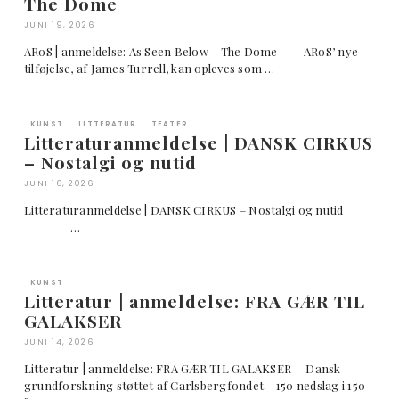
The Dome
JUNI 19, 2026
ARoS | anmeldelse: As Seen Below – The Dome ARoS’ nye
tilføjelse, af James Turrell, kan opleves som …
KUNST
LITTERATUR
TEATER
Litteraturanmeldelse | DANSK CIRKUS
– Nostalgi og nutid
JUNI 16, 2026
Litteraturanmeldelse | DANSK CIRKUS – Nostalgi og nutid
…
KUNST
Litteratur | anmeldelse: FRA GÆR TIL
GALAKSER
JUNI 14, 2026
Litteratur | anmeldelse: FRA GÆR TIL GALAKSER Dansk
grundforskning støttet af Carlsbergfondet – 150 nedslag i 150