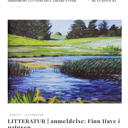
anmeldelse | LOUISIANA: Lucian Freud – Alt er portræt
…
KUNST
LITTERATUR
LITTERATUR | anmeldelse: Finn Have i
naturen