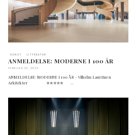
KUNST
LITTERATUR
ANMELDELSE: MODERNE I 100 ÅR
FEBRUAR 22, 2023
ANMELDELSE: MODERNE I 100 ÅR – Vilhelm Lauritzen
Arkitekter ✮✮✮✮✮ …