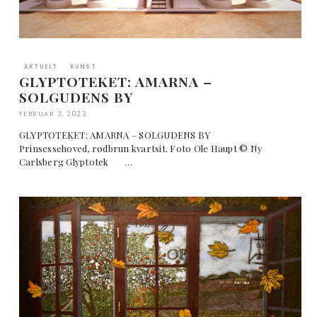
AKTUELT
KUNST
GLYPTOTEKET: AMARNA –
SOLGUDENS BY
FEBRUAR 3, 2023
GLYPTOTEKET: AMARNA – SOLGUDENS BY
Prinsessehoved, rødbrun kvartsit. Foto Ole Haupt © Ny
Carlsberg Glyptotek …