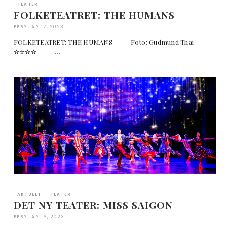
TEATER
FOLKETEATRET: THE HUMANS
FEBRUAR 17, 2023
FOLKETEATRET: THE HUMANS Foto: Gudmund Thai
✮✮✮✮ …
AKTUELT
TEATER
DET NY TEATER: MISS SAIGON
FEBRUAR 16, 2023