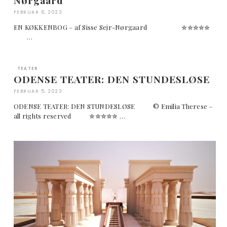
FEBRUAR 6, 2023
EN KØKKENBOG – af Sisse Sejr-Nørgaard ✮✮✮✮✮
…
TEATER
ODENSE TEATER: DEN STUNDESLØSE
FEBRUAR 5, 2023
ODENSE TEATER: DEN STUNDESLØSE © Emilia Therese –
all rights reserved ✮✮✮✮✮ …