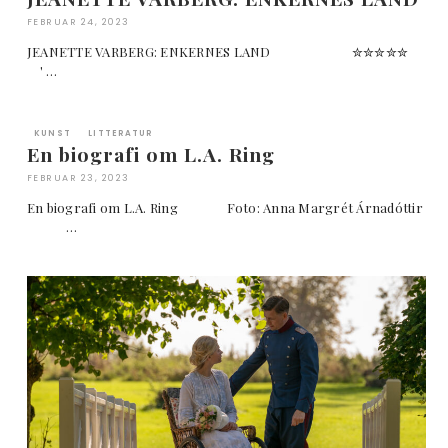
FEBRUAR 24, 2023
JEANETTE VARBERG: ENKERNES LAND ✮✮✮✮✮
' …
KUNST
LITTERATUR
En biografi om L.A. Ring
FEBRUAR 23, 2023
En biografi om L.A. Ring Foto: Anna Margrét Árnadóttir
…