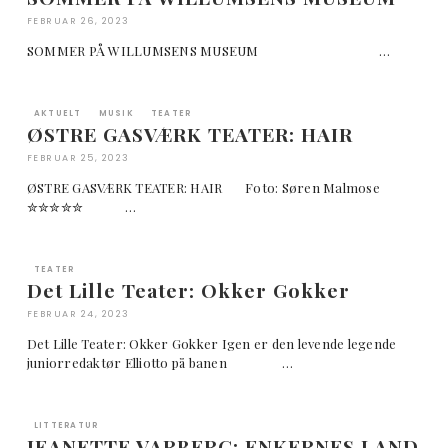
FEBRUAR 26, 2023
SOMMER PÅ WILLUMSENS MUSEUM …
AKTUELT
MUSIK
TEATER
ØSTRE GASVÆRK TEATER: HAIR
FEBRUAR 25, 2023
ØSTRE GASVÆRK TEATER: HAIR Foto: Søren Malmose
✮✮✮✮✮ …
TEATER
Det Lille Teater: Okker Gokker
FEBRUAR 24, 2023
Det Lille Teater: Okker Gokker Igen er den levende legende
juniorredaktør Elliotto på banen …
LITTERATUR
JEANETTE VARBERG: ENKERNES LAND