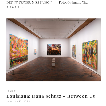
DET NY TEATER: MISS SAIGON Foto: Gudmund Thai
✮✮✮✮✮ …
KUNST
Louisiana: Dana Schutz – Between Us
FEBRUAR 10, 2023