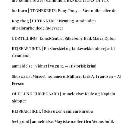
the Round Tower | exhibition: REFRACTIONS OF ICE
for børn | TEGNESERIE: Pony Pony — Vær nuttet eller dø
Kogebog | ULTRA NEMT: Nemt og sundt uden
ultraforarbejdede fødevarer
UDSTILLING | KunstCentret Silkeborg Bad: Maria Dubin
REJSEARTIKEL | En storslået og tankevækkende rejse til
Grønland
anmeldelse | Vidnet i vogn 12 — Historisk krimi
Skovgaard Museet | sommerudstilling: Erik A. Frandsen – Al
Fresco
OLE LUND KIRKEGAARD | Anmeldelse: Kalle og Kaptajn
Skipper
REJSEARTIKEL | Seks uger gennem Europa
feel good | anmeldelse: Magiske nætter i fru Yeoms butik