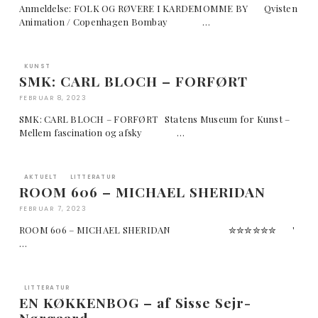
Anmeldelse: FOLK OG RØVERE I KARDEMOMME BY Qvisten
Animation / Copenhagen Bombay …
KUNST
SMK: CARL BLOCH – FORFØRT
FEBRUAR 8, 2023
SMK: CARL BLOCH – FORFØRT Statens Museum for Kunst –
Mellem fascination og afsky …
AKTUELT
LITTERATUR
ROOM 606 – MICHAEL SHERIDAN
FEBRUAR 7, 2023
ROOM 606 – MICHAEL SHERIDAN ✮✮✮✮✮✮ '
…
LITTERATUR
EN KØKKENBOG – af Sisse Sejr-
Nørgaard