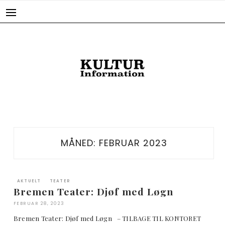
Skip
to
content
MÅNED:
FEBRUAR 2023
AKTUELT
TEATER
Bremen Teater: Djøf med Løgn
FEBRUAR 28, 2023
Bremen Teater: Djøf med Løgn – TILBAGE TIL KONTORET