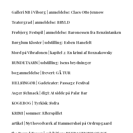
Galleri NB i Viborg | anmeldelse: Claes Otto Jennow
Teatergrad | anmeldelse: BRYLD
Frøbjerg Festspil | anmeldelse: Baronessen fra Benzintanken
Børglum Kloster | udstilling: Esben Hanefelt
Mord på Vibrafonen | kapitel 2: En krimi af Roxnakowsky
RUNDETAARN | udstilling: Isens brydninger
boganmeldelse | frevert: GÅ TUR
HELSINGØR | Gadeteater: Passage Festival
Asger Schnack | digt: At sidde på Palæ Bar
KOGEBOG | Tyrkisk: Sofra
KRIMI | sommer: Efterspillet
artikel | Nyt hovedværk af Hammershøi på Ordrupgaard