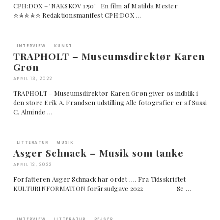
CPH:DOX – 'NAKSKOV 1:50' En film af Matilda Mester
✮✮✮✮✮ Redaktionsmanifest CPH:DOX …
INTERVIEW
KUNST
TRAPHOLT – Museumsdirektør Karen
Grøn
APRIL 13, 2022
TRAPHOLT – Museumsdirektør Karen Grøn giver os indblik i
den store Erik A. Frandsen udstilling Alle fotografier er af Sussi
C. Alminde …
LITTERATUR
MUSIK
Asger Schnack – Musik som tanke
APRIL 12, 2022
Forfatteren Asger Schnack har ordet …. Fra Tidsskriftet
KULTURINFORMATION forårsudgave 2022 Se …
INTERVIEW
LITTERATUR
REJSER