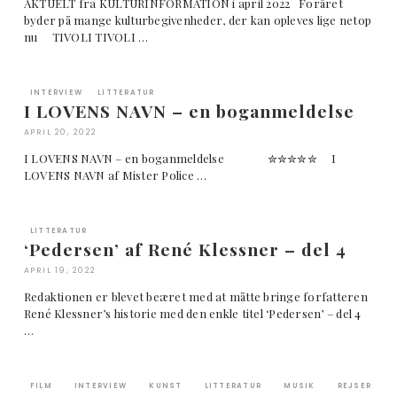
AKTUELT fra KULTURINFORMATION i april 2022 Foråret
byder på mange kulturbegivenheder, der kan opleves lige netop
nu TIVOLI TIVOLI …
INTERVIEW
LITTERATUR
I LOVENS NAVN – en boganmeldelse
APRIL 20, 2022
I LOVENS NAVN – en boganmeldelse ✮✮✮✮✮ I
LOVENS NAVN af Mister Police …
LITTERATUR
‘Pedersen’ af René Klessner – del 4
APRIL 19, 2022
Redaktionen er blevet beæret med at måtte bringe forfatteren
René Klessner’s historie med den enkle titel ‘Pedersen’ – del 4
…
FILM
INTERVIEW
KUNST
LITTERATUR
MUSIK
REJSER