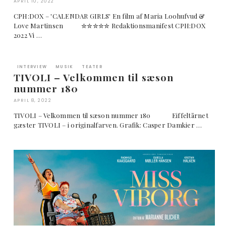
APRIL 10, 2022
CPH:DOX – 'CALENDAR GIRLS' En film af Maria Loohufvud &
Love Martinsen ✮✮✮✮✮ Redaktionsmanifest CPH:DOX
2022 Vi …
INTERVIEW
MUSIK
TEATER
TIVOLI – Velkommen til sæson
nummer 180
APRIL 8, 2022
TIVOLI – Velkommen til sæson nummer 180 Eiffeltårnet
gæster TIVOLI – i originalfarven. Grafik: Casper Damkier …