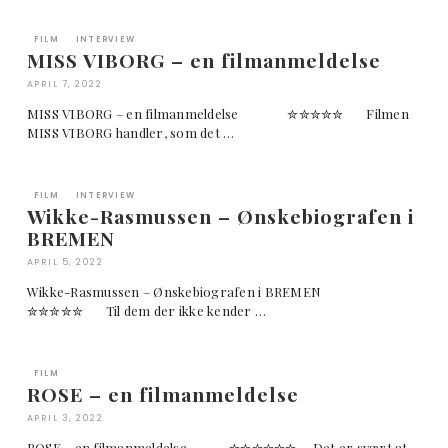
FILM
INTERVIEW
MISS VIBORG – en filmanmeldelse
APRIL 7, 2022
MISS VIBORG – en filmanmeldelse ✮✮✮✮✮ Filmen
MISS VIBORG handler, som det …
FILM
INTERVIEW
Wikke-Rasmussen – Ønskebiografen i
BREMEN
APRIL 5, 2022
Wikke-Rasmussen – Ønskebiografen i BREMEN
✮✮✮✮✮ Til dem der ikke kender …
FILM
ROSE – en filmanmeldelse
APRIL 3, 2022
ROSE – en filmanmeldelse ✮✮✮✮✮✮ Det er svært at