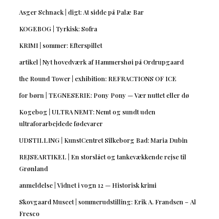
Asger Schnack | digt: At sidde på Palæ Bar
KOGEBOG | Tyrkisk: Sofra
KRIMI | sommer: Efterspillet
artikel | Nyt hovedværk af Hammershøi på Ordrupgaard
the Round Tower | exhibition: REFRACTIONS OF ICE
for børn | TEGNESERIE: Pony Pony — Vær nuttet eller dø
Kogebog | ULTRA NEMT: Nemt og sundt uden
ultraforarbejdede fødevarer
UDSTILLING | KunstCentret Silkeborg Bad: Maria Dubin
REJSEARTIKEL | En storslået og tankevækkende rejse til
Grønland
anmeldelse | Vidnet i vogn 12 — Historisk krimi
Skovgaard Museet | sommerudstilling: Erik A. Frandsen – Al
Fresco