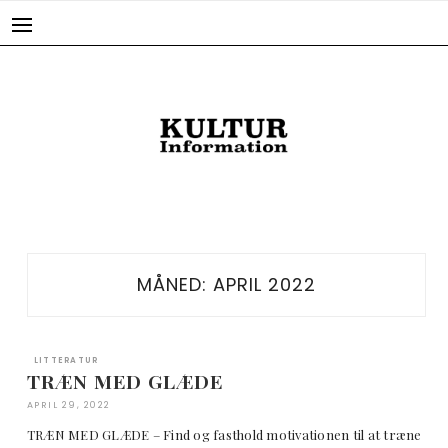
Skip
to
content
MÅNED:
APRIL 2022
LITTERATUR
TRÆN MED GLÆDE
APRIL 29, 2022
TRÆN MED GLÆDE – Find og fasthold motivationen til at træne