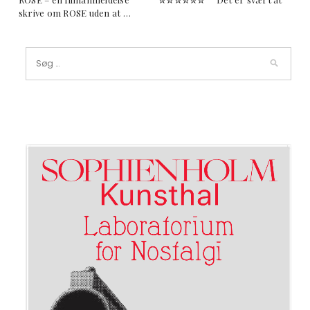
skrive om ROSE uden at …