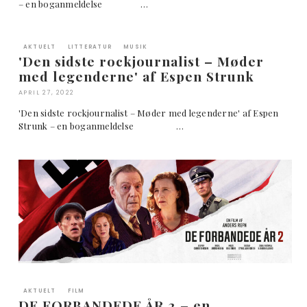
– en boganmeldelse …
AKTUELT
LITTERATUR
MUSIK
'Den sidste rockjournalist – Møder
med legenderne' af Espen Strunk
APRIL 27, 2022
'Den sidste rockjournalist – Møder med legenderne' af Espen
Strunk – en boganmeldelse …
AKTUELT
FILM
DE FORBANDEDE ÅR 2 – en