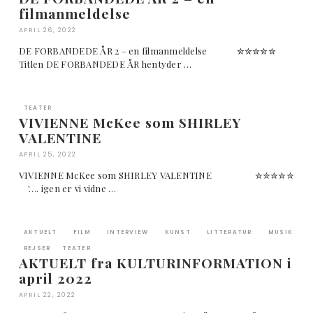
filmanmeldelse
APRIL 26, 2022
DE FORBANDEDE ÅR 2 – en filmanmeldelse ✮✮✮✮✮
Titlen DE FORBANDEDE ÅR hentyder …
TEATER
VIVIENNE McKee som SHIRLEY
VALENTINE
APRIL 25, 2022
VIVIENNE McKee som SHIRLEY VALENTINE ✮✮✮✮✮
'…. igen er vi vidne …
AKTUELT
FILM
INTERVIEW
KUNST
LITTERATUR
MUSIK
REJSER
TEATER
AKTUELT fra KULTURINFORMATION i
april 2022
APRIL 22, 2022