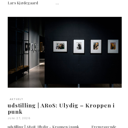
Lars Kjædegaard …
AKTUELT
udstilling | ARoS: Ulydig – Kroppen i
punk
JUNI 27, 2026
udstilling | ARoS: Ulydig – Kroppen i punk Fremragende