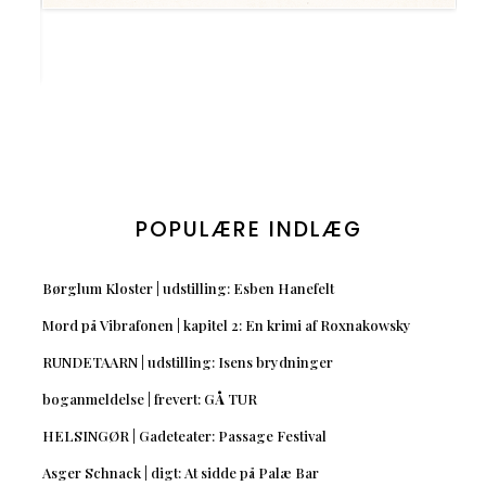
POPULÆRE INDLÆG
Børglum Kloster | udstilling: Esben Hanefelt
Mord på Vibrafonen | kapitel 2: En krimi af Roxnakowsky
RUNDETAARN | udstilling: Isens brydninger
boganmeldelse | frevert: GÅ TUR
HELSINGØR | Gadeteater: Passage Festival
Asger Schnack | digt: At sidde på Palæ Bar