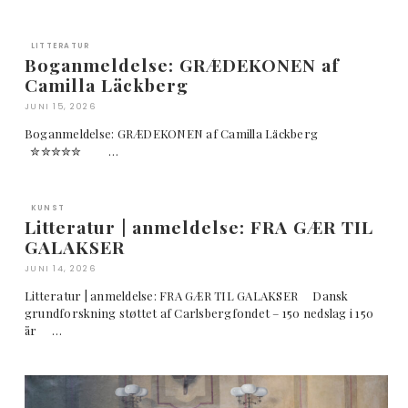
LITTERATUR
Boganmeldelse: GRÆDEKONEN af
Camilla Läckberg
JUNI 15, 2026
Boganmeldelse: GRÆDEKONEN af Camilla Läckberg
✮✮✮✮✮ …
KUNST
Litteratur | anmeldelse: FRA GÆR TIL
GALAKSER
JUNI 14, 2026
Litteratur | anmeldelse: FRA GÆR TIL GALAKSER Dansk
grundforskning støttet af Carlsbergfondet – 150 nedslag i 150
år …