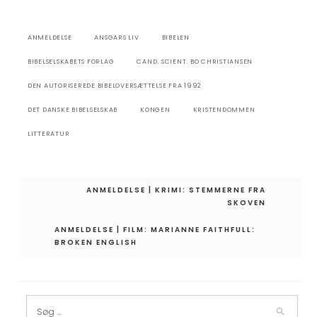
ANMELDELSE
ANSGARS LIV
BIBELEN
BIBELSELSKABETS FORLAG
CAND. SCIENT. BO CHRISTIANSEN
DEN AUTORISEREDE BIBELOVERSÆTTELSE FRA 1992
DET DANSKE BIBELSELSKAB
KONGEN
KRISTENDOMMEN
LITTERATUR
Indlægsnavigation
ANMELDELSE | KRIMI: STEMMERNE FRA
SKOVEN
ANMELDELSE | FILM: MARIANNE FAITHFULL:
BROKEN ENGLISH