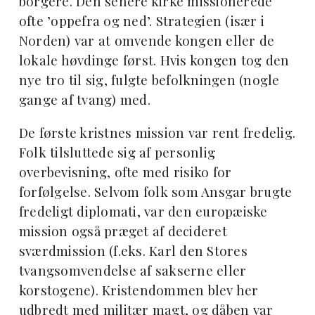
borgere. Den senere kirke missionerede
ofte ’oppefra og ned’. Strategien (især i
Norden) var at omvende kongen eller de
lokale høvdinge først. Hvis kongen tog den
nye tro til sig, fulgte befolkningen (nogle
gange af tvang) med.
De første kristnes mission var rent fredelig.
Folk tilsluttede sig af personlig
overbevisning, ofte med risiko for
forfølgelse. Selvom folk som Ansgar brugte
fredeligt diplomati, var den europæiske
mission også præget af decideret
sværdmission (f.eks. Karl den Stores
tvangsomvendelse af sakserne eller
korstogene). Kristendommen blev her
udbredt med militær magt, og dåben var