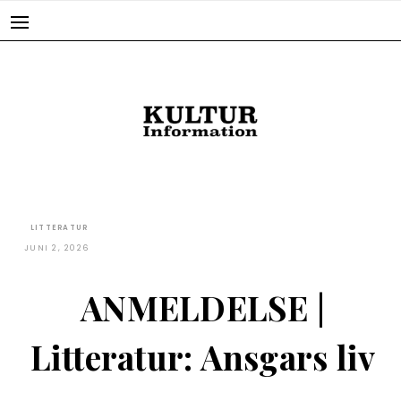
Skip
to
content
LITTERATUR
JUNI 2, 2026
ANMELDELSE |
Litteratur: Ansgars liv