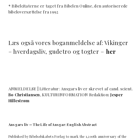
* Bibelcitaterne er taget fra Bibelen Online, den autoriserede
bibeloversættelse fra 1992
Læs også vores boganmeldelse af: Vikinger
– hverdagsliv, gudetro og togter –
her
ANMELDELSE | Litteratur: Ansgars liv er skrevet af cand. scient.
Bo Christiansen
, KULTURINFORMATION Redaktion:
Jesper
Hillestrøm
Ansgars liv — The Life of Ansgar: English Abstract
Published by Bibelselskabets Forlag to mark the 1,200th anniversary of the