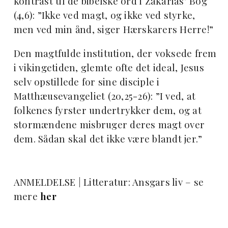
kontrast til de bibelske ord i Zakarias’ Bog
(4,6): ”Ikke ved magt, og ikke ved styrke,
men ved min ånd, siger Hærskarers Herre!”
Den magtfulde institution, der voksede frem
i vikingetiden, glemte ofte det ideal, Jesus
selv opstillede for sine disciple i
Matthæusevangeliet (20,25-26): ”I ved, at
folkenes fyrster undertrykker dem, og at
stormændene misbruger deres magt over
dem. Sådan skal det ikke være blandt jer.”
ANMELDELSE | Litteratur: Ansgars liv – se
mere
her