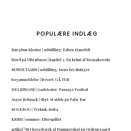
POPULÆRE INDLÆG
Børglum Kloster | udstilling: Esben Hanefelt
Mord på Vibrafonen | kapitel 2: En krimi af Roxnakowsky
RUNDETAARN | udstilling: Isens brydninger
boganmeldelse | frevert: GÅ TUR
HELSINGØR | Gadeteater: Passage Festival
Asger Schnack | digt: At sidde på Palæ Bar
KOGEBOG | Tyrkisk: Sofra
KRIMI | sommer: Efterspillet
artikel | Nyt hovedværk af Hammershøi på Ordrupgaard