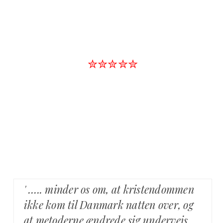
✮✮✮✮✮
' ….. minder os om, at kristendommen
ikke kom til Danmark natten over, og
at metoderne ændrede sig undervejs