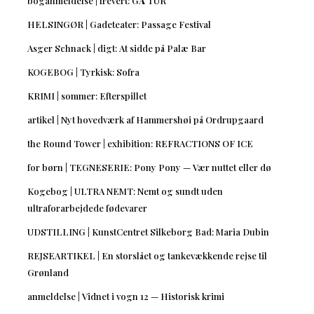
boganmeldelse | frevert: GÅ TUR
HELSINGØR | Gadeteater: Passage Festival
Asger Schnack | digt: At sidde på Palæ Bar
KOGEBOG | Tyrkisk: Sofra
KRIMI | sommer: Efterspillet
artikel | Nyt hovedværk af Hammershøi på Ordrupgaard
the Round Tower | exhibition: REFRACTIONS OF ICE
for børn | TEGNESERIE: Pony Pony — Vær nuttet eller dø
Kogebog | ULTRA NEMT: Nemt og sundt uden
ultraforarbejdede fødevarer
UDSTILLING | KunstCentret Silkeborg Bad: Maria Dubin
REJSEARTIKEL | En storslået og tankevækkende rejse til
Grønland
anmeldelse | Vidnet i vogn 12 — Historisk krimi