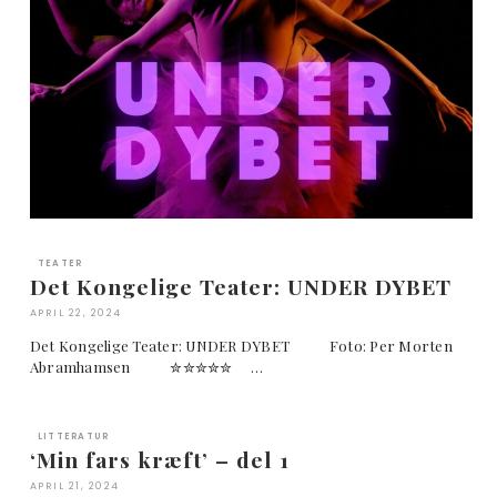
TEATER
Det Kongelige Teater: UNDER DYBET
APRIL 22, 2024
Det Kongelige Teater: UNDER DYBET Foto: Per Morten
Abramhamsen ✮✮✮✮✮ …
LITTERATUR
‘Min fars kræft’ – del 1
APRIL 21, 2024