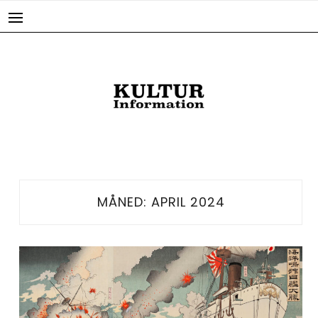
Skip
to
content
MÅNED:
APRIL 2024