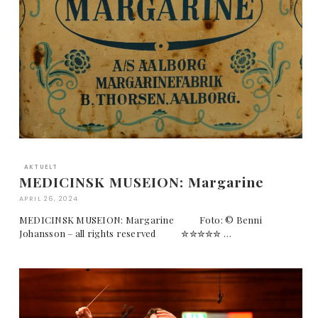
AKTUELT
MEDICINSK MUSEION: Margarine
APRIL 26, 2024
MEDICINSK MUSEION: Margarine Foto: © Benni
Johansson – all rights reserved ✮✮✮✮✮ …