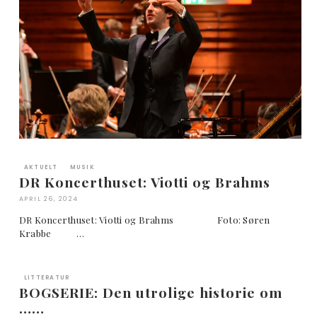
AKTUELT
MUSIK
DR Koncerthuset: Viotti og Brahms
APRIL 26, 2024
DR Koncerthuset: Viotti og Brahms Foto: Søren
Krabbe …
LITTERATUR
BOGSERIE: Den utrolige historie om
……