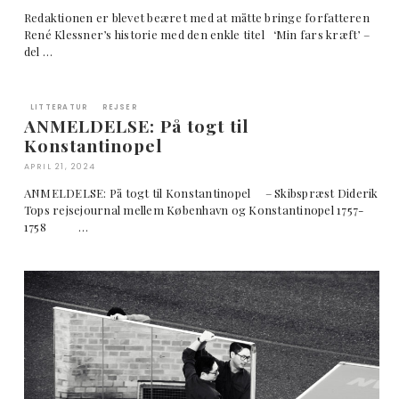
Redaktionen er blevet beæret med at måtte bringe forfatteren
René Klessner’s historie med den enkle titel ‘Min fars kræft’ –
del …
LITTERATUR
REJSER
ANMELDELSE: På togt til
Konstantinopel
APRIL 21, 2024
ANMELDELSE: På togt til Konstantinopel – Skibspræst Diderik
Tops rejsejournal mellem København og Konstantinopel 1757-
1758 …