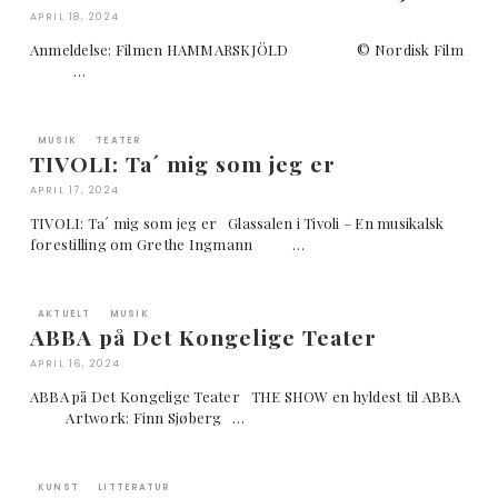
APRIL 18, 2024
Anmeldelse: Filmen HAMMARSKJÖLD © Nordisk Film
…
MUSIK
TEATER
TIVOLI: Ta´ mig som jeg er
APRIL 17, 2024
TIVOLI: Ta´ mig som jeg er Glassalen i Tivoli – En musikalsk
forestilling om Grethe Ingmann …
AKTUELT
MUSIK
ABBA på Det Kongelige Teater
APRIL 16, 2024
ABBA på Det Kongelige Teater THE SHOW en hyldest til ABBA
Artwork: Finn Sjøberg …
KUNST
LITTERATUR