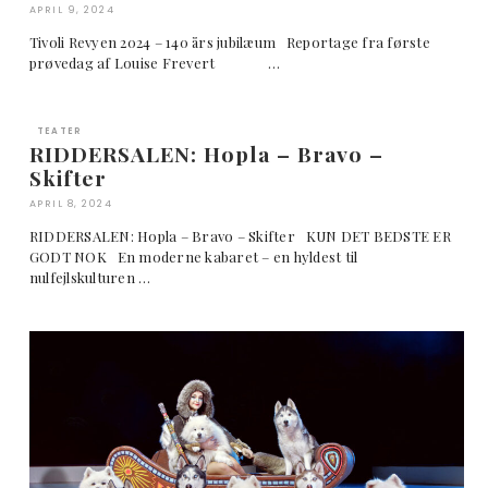
APRIL 9, 2024
Tivoli Revyen 2024 – 140 års jubilæum Reportage fra første
prøvedag af Louise Frevert …
TEATER
RIDDERSALEN: Hopla – Bravo –
Skifter
APRIL 8, 2024
RIDDERSALEN: Hopla – Bravo – Skifter KUN DET BEDSTE ER
GODT NOK En moderne kabaret – en hyldest til
nulfejlskulturen …