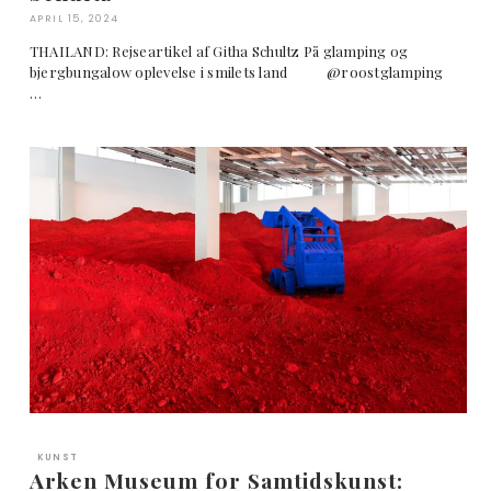
APRIL 15, 2024
THAILAND: Rejseartikel af Githa Schultz På glamping og
bjergbungalow oplevelse i smilets land @roostglamping
…
KUNST
Arken Museum for Samtidskunst: