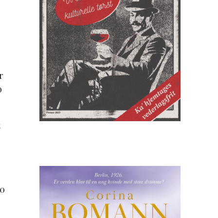
r
b
t
50