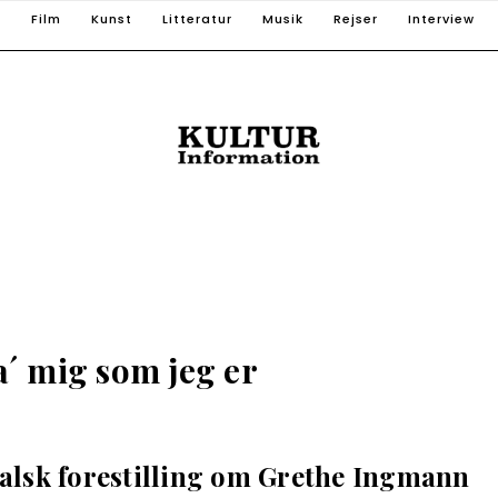
T
Film
Kunst
Litteratur
Musik
Rejser
Interview
a´ mig som jeg er
kalsk forestilling om Grethe Ingmann