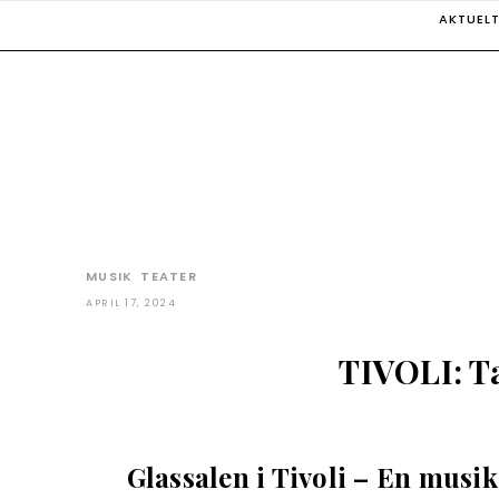
Skip
AKTUEL
to
content
MUSIK
TEATER
APRIL 17, 2024
TIVOLI: T
Glassalen i Tivoli – En musi