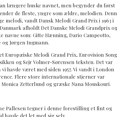
an længere huske navnet, men begynder du først
 kender de fleste, yngre som ældre, melodien. Den
ge melodi, vandt Dansk Melodi Grand Prix i 1963 i
g Danmark afholdt Det Danske Melodi Grandprix o
dte navne som: Gitte Hænning, Dario Campeotto,
he og Jørgen Ingmann.
et Europæiske Melodi Grand Prix, Eurovision Son
sikken og Sejr Volmer-Sørensen teksten. Det var
 vi havde været med siden 1957. Vi vandt i London
ence. Flere store internationale stjerner var
s Monica Zetterlund og græske Nana Mouskouri.
Pallesen tegner i denne forestilling et fint og
id havde det let med sig selv.