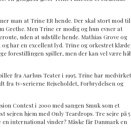
mer man at Trine ER hende. Der skal stort mod til
om Grethe. Men Trine er modig og hun evner at
route, uden at udstille hende. Mathias Grove og
 og har en excellent lyd. Trine og orkestret klæde
ge forestillingen spiller, men der kan vel være hå
iller fra Aarhus Teater i 1995. Trine har medvirke
ndt fra tv-serierne Rejseholdet, Forbrydelsen og
vision Contest i 2000 med sangen Smuk som et
est sejren hjem med Only Teardrops. Tre sejre på 
e en international vinder? Måske får Danmark en