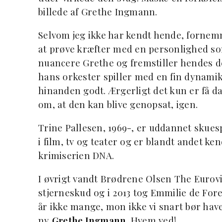
billede af Grethe Ingmann.
Selvom jeg ikke har kendt hende, fornem
at prøve kræfter med en personlighed s
nuancere Grethe og fremstiller hendes de
hans orkester spiller med en fin dynamik
hinanden godt. Ærgerligt det kun er få da
om, at den kan blive genopsat, igen.
Trine Pallesen, 1969-, er uddannet skuesp
i film, tv og teater og er blandt andet ke
krimiserien DNA.
I øvrigt vandt Brødrene Olsen The Euro
stjerneskud og i 2013 tog Emmilie de For
år ikke mange, mon ikke vi snart bør hav
ny
Grethe Ingmann
. Hvem ved!