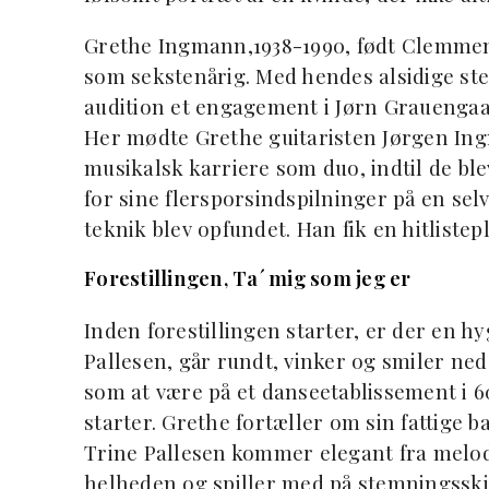
Grethe Ingmann,1938-1990, født Clemmens
som sekstenårig. Med hendes alsidige stem
audition et engagement i Jørn Grauengaard
Her mødte Grethe guitaristen Jørgen Ingm
musikalsk karriere som duo, indtil de blev
for sine flersporsindspilninger på en s
teknik blev opfundet. Han fik en hitlist
Forestillingen, Ta´ mig som jeg er
Inden forestillingen starter, er der en h
Pallesen, går rundt, vinker og smiler ne
som at være på et danseetablissement i 60
starter. Grethe fortæller om sin fattige 
Trine Pallesen kommer elegant fra melodi 
helheden og spiller med på stemningsskif