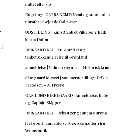
nuttet eller dø
Kogebog | ULTRA NEMT: Nemt og sundt uden
ultraforarbejdede fødevarer
.
UDSTILLING | KunstCentret Silkeborg Bad:
Maria Dubin
dt
REJSEARTIKEL | En storslået og
tankevækkende rejse til Grønland
anmeldelse | Vidnet i vogn 12 — Historisk krimi
Skovgaard Museet | sommerudstilling: Erik A.
Frandsen – Al Fresco
OLE LUND KIRKEGAARD | Anmeldelse: Kalle
og Kaptajn Skipper
REJSEARTIKEL | Seks uger gennem Europa
feel good | anmeldelse: Magiske nætter i fru
Yeoms butik