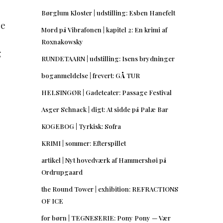
Børglum Kloster | udstilling: Esben Hanefelt
ne
Mord på Vibrafonen | kapitel 2: En krimi af
Roxnakowsky
g
RUNDETAARN | udstilling: Isens brydninger
boganmeldelse | frevert: GÅ TUR
HELSINGØR | Gadeteater: Passage Festival
g
Asger Schnack | digt: At sidde på Palæ Bar
KOGEBOG | Tyrkisk: Sofra
KRIMI | sommer: Efterspillet
artikel | Nyt hovedværk af Hammershøi på
Ordrupgaard
the Round Tower | exhibition: REFRACTIONS
OF ICE
for børn | TEGNESERIE: Pony Pony — Vær