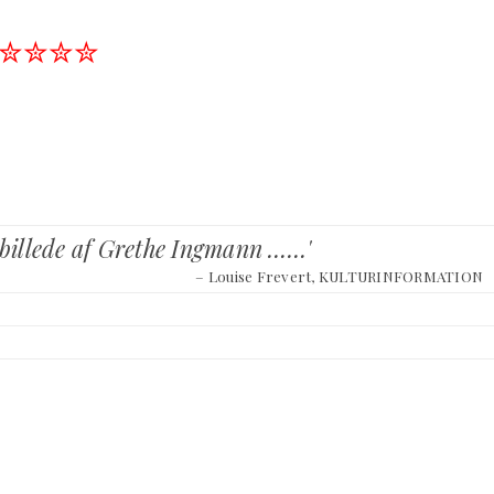
✮✮✮✮
e billede af Grethe Ingmann ……'
– Louise Frevert, KULTURINFORMATION