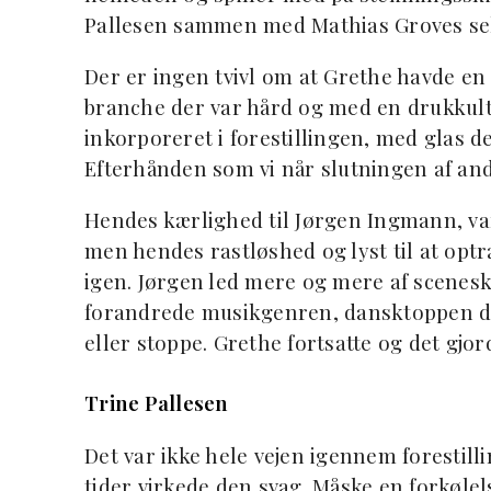
Pallesen sammen med Mathias Groves se
Der er ingen tvivl om at Grethe havde en 
branche der var hård og med en drukkultur
inkorporeret i forestillingen, med glas d
Efterhånden som vi når slutningen af ande
Hendes kærlighed til Jørgen Ingmann, var 
men hendes rastløshed og lyst til at opt
igen. Jørgen led mere og mere af scenes
forandrede musikgenren, dansktoppen d
eller stoppe. Grethe fortsatte og det gj
Trine Pallesen
Det var ikke hele vejen igennem forestill
tider virkede den svag. Måske en forkølel