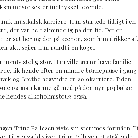
ksmandsorkester indtrykket levende.
unik musikalsk karriere. Hun startede tidligt i en
, der var helt almindelig på den tid. Det er
er er sat her og der på scenen, som hun drikker af.
n akt, sejler hun rundt i en koger.
uomtvistelig stor. Hun ville gerne have familie,
ræde, fik hende efter en mindre børnepause i gang
kræk og Grethe begyndte en solokarriere. Tiden
øde og man kunne gå med på den nye popbølge
orde hendes alkoholmisbrug også.
ingen Trine Pallesen viste sin stemmes formåen. Ti
se. Til gengæld giver Trine Pallesen et strålende