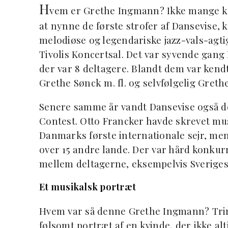
H
vem er Grethe Ingmann? Ikke mange k
at nynne de første strofer af Dansevise,
melodiøse og legendariske jazz-vals-agti
Tivolis Koncertsal. Det var syvende gan
der var 8 deltagere. Blandt dem var ken
Grethe Sønck m. fl. og selvfølgelig Gret
Senere samme år vandt Dansevise også d
Contest. Otto Francker havde skrevet mu
Danmarks første internationale sejr, men
over 15 andre lande. Der var hård konkurr
mellem deltagerne, eksempelvis Sverige
Et musikalsk portræt
Hvem var så denne Grethe Ingmann? Trine 
følsomt portræt af en kvinde, der ikke alt