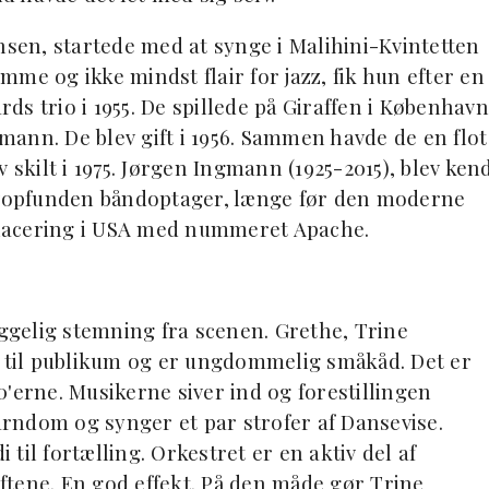
en, startede med at synge i Malihini-Kvintetten
me og ikke mindst flair for jazz, fik hun efter en
s trio i 1955. De spillede på Giraffen i København
ann. De blev gift i 1956. Sammen havde de en flot
 skilt i 1975. Jørgen Ingmann (1925-2015), blev ken
elvopfunden båndoptager, længe før den moderne
eplacering i USA med nummeret Apache.
yggelig stemning fra scenen. Grethe, Trine
d til publikum og er ungdommelig småkåd. Det er
'erne. Musikerne siver ind og forestillingen
barndom og synger et par strofer af Dansevise.
til fortælling. Orkestret er en aktiv del af
tene. En god effekt. På den måde gør Trine