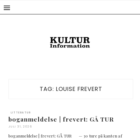
Skip
to
content
TAG:
LOUISE FREVERT
LITTERATUR
boganmeldelse | frevert: GÅ TUR
JULI 31, 2026
boganmeldelse | frevert: GÅ TUR — 30 ture på kanten af