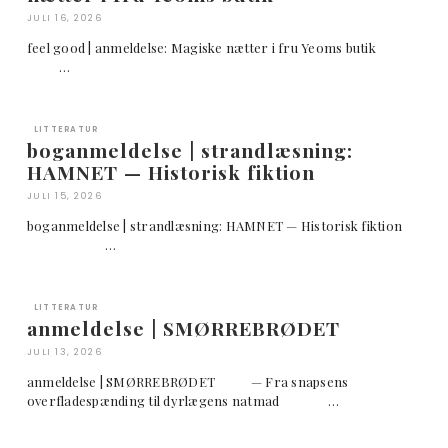
JULI 16, 2026
feel good | anmeldelse: Magiske nætter i fru Yeoms butik
…
LITTERATUR
boganmeldelse | strandlæsning:
HAMNET — Historisk fiktion
JULI 15, 2026
boganmeldelse | strandlæsning: HAMNET — Historisk fiktion
…
LITTERATUR
anmeldelse | SMØRREBRØDET
JULI 13, 2026
anmeldelse | SMØRREBRØDET — Fra snapsens
overfladespænding til dyrlægens natmad …