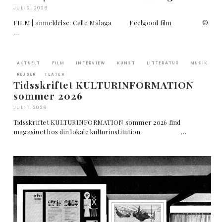
JULI 2, 2026
FILM | anmeldelse: Calle Málaga Feelgood film ©
…
AKTUELT
FILM
INTERVIEW
KUNST
LITTERATUR
MUSIK
REJSER
TEATER
Tidsskriftet KULTURINFORMATION
sommer 2026
JULI 1, 2026
Tidsskriftet KULTURINFORMATION sommer 2026 find
magasinet hos din lokale kulturinstitution …