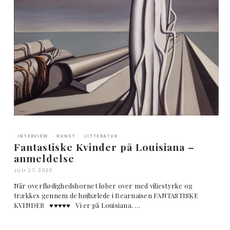
INTERVIEW
KUNST
LITTERATUR
Fantastiske Kvinder på Louisiana –
anmeldelse
JULI 27, 2020
Når overflødighedshornet løber over med viljestyrke og
trækkes gennem de højhælede i Bearnaisen FANTASTISKE
KVINDER ♥︎♥︎♥︎♥︎♥︎ Vi er på Louisiana. …