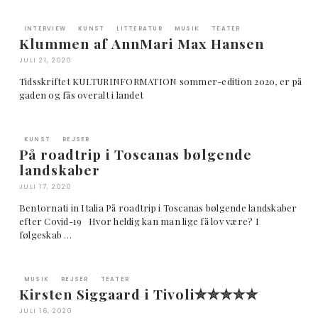
INTERVIEW
KUNST
LITTERATUR
MUSIK
TEATER
Klummen af AnnMari Max Hansen
JULI 21, 2020
Tidsskriftet KULTURINFORMATION sommer-edition 2020, er på
gaden og fås overalt i landet
KUNST
REJSER
På roadtrip i Toscanas bølgende
landskaber
JULI 17, 2020
Bentornati in Italia På roadtrip i Toscanas bølgende landskaber
efter Covid-19 Hvor heldig kan man lige få lov være? I
følgeskab …
MUSIK
REJSER
TEATER
Kirsten Siggaard i Tivoli✮✮✮✮✮
JULI 16, 2020