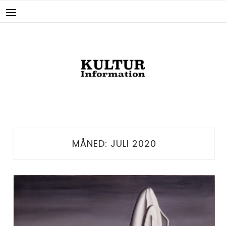
Skip
to
content
MÅNED:
JULI 2020