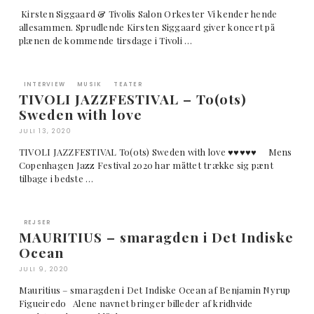
Kirsten Siggaard & Tivolis Salon Orkester Vi kender hende
allesammen. Sprudlende Kirsten Siggaard giver koncert på
plænen de kommende tirsdage i Tivoli …
INTERVIEW
MUSIK
TEATER
TIVOLI JAZZFESTIVAL – To(ots)
Sweden with love
JULI 13, 2020
TIVOLI JAZZFESTIVAL To(ots) Sweden with love ♥︎♥︎♥︎♥︎♥︎ Mens
Copenhagen Jazz Festival 2020 har måttet trække sig pænt
tilbage i bedste …
REJSER
MAURITIUS – smaragden i Det Indiske
Ocean
JULI 9, 2020
Mauritius – smaragden i Det Indiske Ocean af Benjamin Nyrup
Figueiredo Alene navnet bringer billeder af kridhvide