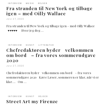
INTERVIEW
MUSIK
REJSER
Fra stranden til New York og tilbage
igen – med Oilly Wallace
JULI 27, 2020
Fra stranden til New York og tilbage igen – med Oilly Wallace
♥︎♥︎♥︎♥︎♥︎ Hvor jeg dog …
INTERVIEW
KUNST
LITTERATUR
Chefredaktøren byder velkommen
om bord – fra vores sommerudgave
2020
JULI 27, 2020
Chefredaktøren byder velkommen om bord – fra vores
sommerudgave 2020 Kære Læser, sommeren er klar, når vi er
klar…. Om …
INTERVIEW
KUNST
REJSER
Street Art my Firenze