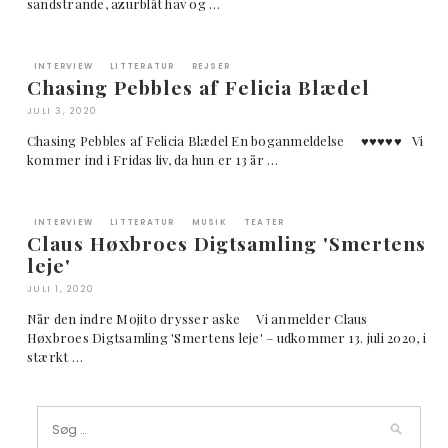
sandstrande, azurblåt hav og …
INTERVIEW
LITTERATUR
REJSER
Chasing Pebbles af Felicia Blædel
JULI 3, 2020
Chasing Pebbles af Felicia Blædel En boganmeldelse ♥︎♥︎♥︎♥︎♥︎ Vi
kommer ind i Fridas liv, da hun er 13 år …
INTERVIEW
LITTERATUR
MUSIK
TEATER
Claus Høxbroes Digtsamling 'Smertens
leje'
JULI 1, 2020
Når den indre Mojito drysser aske Vi anmelder Claus
Høxbroes Digtsamling 'Smertens leje' – udkommer 13. juli 2020, i
stærkt …