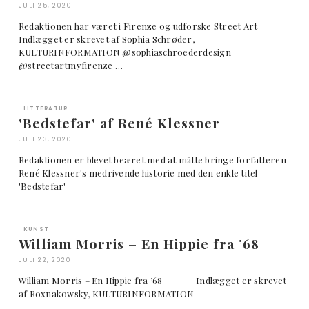
JULI 25, 2020
Redaktionen har været i Firenze og udforske Street Art
Indlægget er skrevet af Sophia Schrøder,
KULTURINFORMATION @sophiaschroederdesign
@streetartmyfirenze …
LITTERATUR
'Bedstefar' af René Klessner
JULI 23, 2020
Redaktionen er blevet beæret med at måtte bringe forfatteren
René Klessner's medrivende historie med den enkle titel
'Bedstefar'
KUNST
William Morris – En Hippie fra ’68
JULI 22, 2020
William Morris – En Hippie fra ’68 Indlægget er skrevet
af Roxnakowsky, KULTURINFORMATION