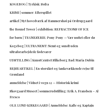
KOGEBOG | Tyrkisk: Sofra
KRIMI | sommer: Efterspillet
artikel | Nyt hovedværk af Hammershøi på Ordrupgaard
the Round Tower | exhibition: REFRACTIONS OF ICE
for børn | TEGNESERIE: Pony Pony — Vær nuttet eller dø
Kogebog | ULTRA NEMT: Nemt og sundt uden
ultraforarbejdede fødevarer
UDSTILLING | KunstCentret Silkeborg Bad: Maria Dubin
REJSEARTIKEL | En storslået og tankevækkende rejse til
Grønland
anmeldelse | Vidnet i vogn 12 — Historisk krimi
Skovgaard Museet | sommerudstilling: Erik A. Frandsen – Al
Fresco
OLE LUND KIRKEGAARD | Anmeldelse: Kalle og Kaptajn