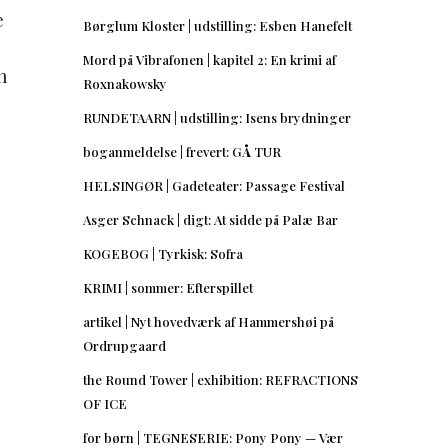
e
Børglum Kloster | udstilling: Esben Hanefelt
Mord på Vibrafonen | kapitel 2: En krimi af
n
Roxnakowsky
RUNDETAARN | udstilling: Isens brydninger
boganmeldelse | frevert: GÅ TUR
r
HELSINGØR | Gadeteater: Passage Festival
Asger Schnack | digt: At sidde på Palæ Bar
KOGEBOG | Tyrkisk: Sofra
KRIMI | sommer: Efterspillet
artikel | Nyt hovedværk af Hammershøi på
Ordrupgaard
the Round Tower | exhibition: REFRACTIONS
OF ICE
for børn | TEGNESERIE: Pony Pony — Vær