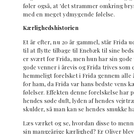
føler også, at 'det strammer omkring bryst
med en meget ydmygende følelse.
Kærlighedshistorien
Et år efter, nu 20 år gammel, står Frida 
til at flytte tilbage til Enebæk til sin
er svært for Frida, men hun har sin gode v
gode venner i årevis og Frida trives som en
hemmeligt forelsket i Frida gennem alle 
for ham, da Frida var hans bedste vens k
følelser. Effekten denne forelskelse har p
hendes søde duft, lyden af hendes vejrtr
skulder, så man kan se hendes smukke hal
Læs værket og se, hvordan disse to menne
sin mangeårige kærlighed? Er Oliver ble