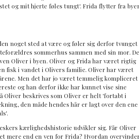
et og mit hjerte føles tungt'. Frida flytter fra bye
uden noget sted at være og føler sig derfor tvunget
e bedsteforældres sommerhus sammen med sin mor. De
en Oliver i byen. Oliver og Frida har været rigtig
 fisk i vandet i Olivers familie. Oliver har været
årene. Men det har jo været temmelig kompliceret
æreste og han derfor ikke har kunnet vise sine
å Oliver beskrives som Oliver er helt 'fortabt i
ækning, den måde hendes hår er lagt over den ene
s'.
skers kærlighedshistorie udvikler sig. Får Oliver
vet mere end en ven for Frida? Hvordan overvinde