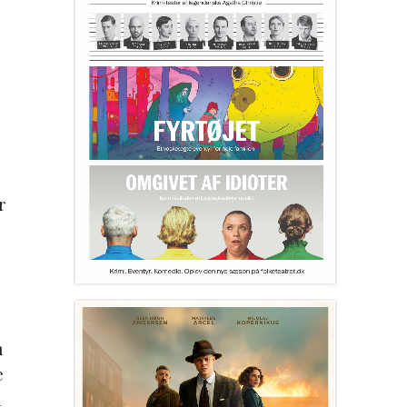
r
n
e
a