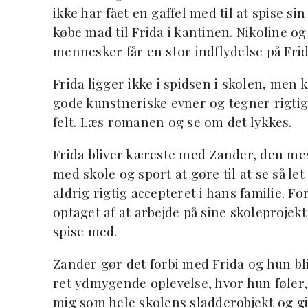
ikke har fået en gaffel med til at spise s
købe mad til Frida i kantinen. Nikoline og
mennesker får en stor indflydelse på Frida
Frida ligger ikke i spidsen i skolen, me
gode kunstneriske evner og tegner rigtig 
felt. Læs romanen og se om det lykkes.
Frida bliver kæreste med Zander, den mes
med skole og sport at gøre til at se så let
aldrig rigtig accepteret i hans familie. 
optaget af at arbejde på sine skoleprojekt
spise med.
Zander gør det forbi med Frida og hun bl
ret ydmygende oplevelse, hvor hun føler, 
mig som hele skolens sladderobjekt og gik 