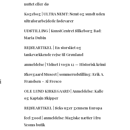
nuttet eller dø
Kogebog | ULTRA NEMT: Nemt og sundt uden
ultraforarbejdede fødevarer
UDSTILLING | KunstCentret Silkeborg Bad:
Maria Dubin
REJSEARTIKEL | En storslået og
tankevækkende rejse til Grønland
anmeldelse | Vidnet i vogn 12 — Historisk krimi
Skovgaard Museet | sommerudstilling: Erik A.
i
Frandsen – Al Fresco
OLE LUND KIRKEGAARD | Anmeldelse: Kalle
og Kaptajn Skipper
REJSEARTIKEL | Seks uger gennem Europa
feel good | anmeldelse: Magiske nætter i fru
Yeoms butik