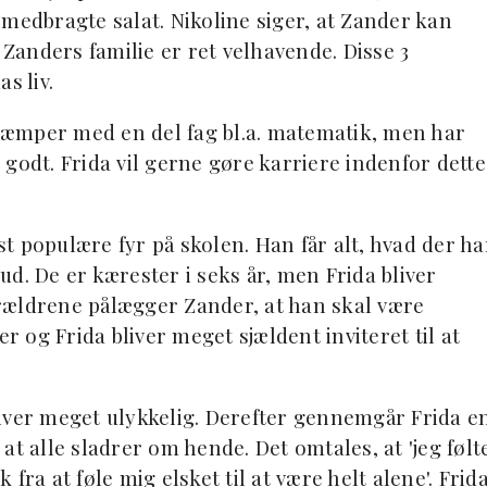
in medbragte salat. Nikoline siger, at Zander kan
 Zanders familie er ret velhavende. Disse 3
s liv.
n kæmper med en del fag bl.a. matematik, men har
godt. Frida vil gerne gøre karriere indenfor dette
t populære fyr på skolen. Han får alt, hvad der ha
 ud. De er kærester i seks år, men Frida bliver
Forældrene pålægger Zander, at han skal være
er og Frida bliver meget sjældent inviteret til at
iver meget ulykkelig. Derefter gennemgår Frida e
at alle sladrer om hende. Det omtales, at 'jeg følt
fra at føle mig elsket til at være helt alene'. Frid