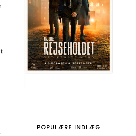
n
t
POPULÆRE INDLÆG
r