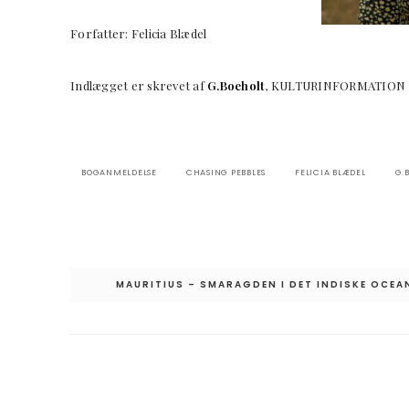
Forfatter: Felicia Blædel
Indlægget er skrevet af
G.Boeholt
, KULTURINFORMATION
BOGANMELDELSE
CHASING PEBBLES
FELICIA BLÆDEL
G.
Indlægsnavigation
MAURITIUS – SMARAGDEN I DET INDISKE OCEA