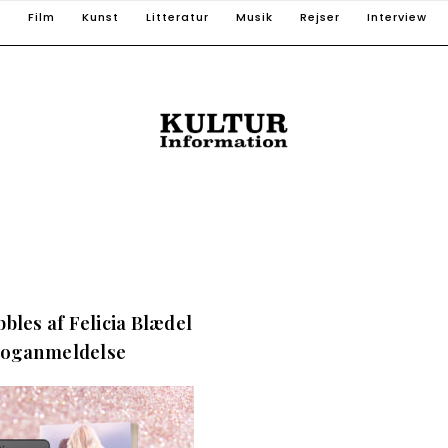
T
Film
Kunst
Litteratur
Musik
Rejser
Interview
bles af Felicia Blædel
boganmeldelse