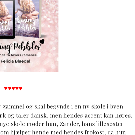
♥︎♥︎♥︎♥︎♥︎
 år gammel og skal begynde i en ny skole i byen
ark og taler dansk, men hendes accent kan høres,
n nye skole møder hun, Zander, hans lillesøster
 som hjælper hende med hendes frokost, da hun