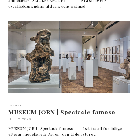
anmeldelse | SMØRREBRØDET — Fra snapsens
overfladespænding til dyrlægens natmad …
KUNST
MUSEUM JORN | Spectacle famoso
JULI 12, 2026
MUSEUM JORN | Spectacle famoso I sit livs alt for tidlige
efterår modellerede Asger Jorn til den store …