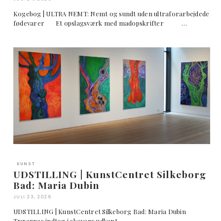
Kogebog | ULTRA NEMT: Nemt og sundt uden ultraforarbejdede
fødevarer Et opslagsværk med madopskrifter …
KUNST
UDSTILLING | KunstCentret Silkeborg
Bad: Maria Dubin
JULI 23, 2026
UDSTILLING | KunstCentret Silkeborg Bad: Maria Dubin
Træernes indtog i skovens udkant …