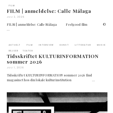
FILM
FILM | anmeldelse: Calle Málaga
JULI 2, 2026
FILM | anmeldelse: Calle Málaga Feelgood film ©
…
AKTUELT
FILM
INTERVIEW
KUNST
LITTERATUR
MUSIK
REJSER
TEATER
Tidsskriftet KULTURINFORMATION
sommer 2026
JULI 1, 2026
Tidsskriftet KULTURINFORMATION sommer 2026 find
magasinet hos din lokale kulturinstitution …