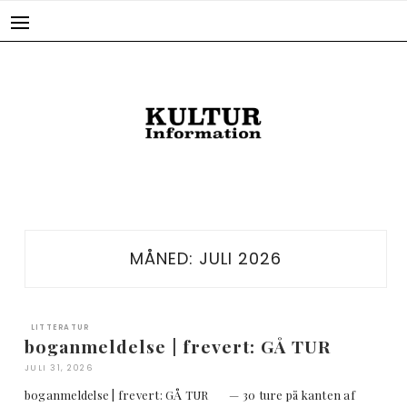
Skip
to
content
MÅNED:
JULI 2026
LITTERATUR
boganmeldelse | frevert: GÅ TUR
JULI 31, 2026
boganmeldelse | frevert: GÅ TUR — 30 ture på kanten af