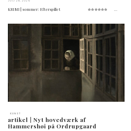
JULI 28, 2026
KRIMI | sommer: Efterspillet ✮✮✮✮✮✮ …
KUNST
artikel | Nyt hovedværk af
Hammershøi på Ordrupgaard