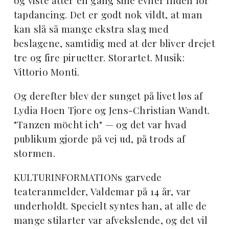
og viste atter en gang sine evner inden for
tapdancing. Det er godt nok vildt, at man
kan slå så mange ekstra slag med
beslagene, samtidig med at der bliver drejet
tre og fire piruetter. Storartet. Musik:
Vittorio Monti.
Og derefter blev der sunget på livet løs af
Lydia Hoen Tjore og Jens-Christian Wandt.
"Tanzen möcht ich" — og det var hvad
publikum gjorde på vej ud, på trods af
stormen.
KULTURINFORMATIONs garvede
teateranmelder, Valdemar på 14 år, var
underholdt. Specielt syntes han, at alle de
mange stilarter var afvekslende, og det vil