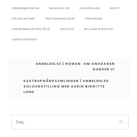
RØNNEBÆKSHOLM
SANGEUN LEE
SLINGERLAND
SØLYST
STEVEN MCRAE
TEATERANMELDELSE
TORNEROSE
VERDENSBALLETTEN 2026
VOCALISE
WILLIAM FORSYTHE
YASMIN NAGHDI
Indlægsnavigation
ANMELDELSE | ROMAN: OM ONSDAGEN
DANSER VI
KASTRUPGÅRDSAMLINGEN | ANMELDELSE:
SOLOUDSTILLING MED KARIN BIRGITTE
LUND