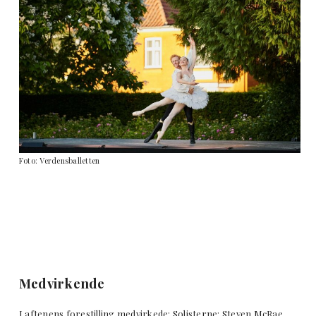
Foto: Verdensballetten
Medvirkende
I aftenens forestilling medvirkede: Solisterne: Steven McRae,