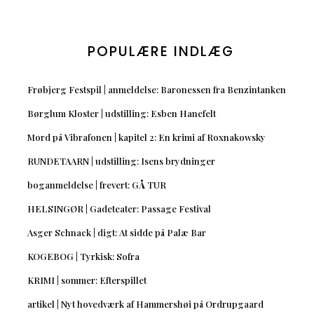
POPULÆRE INDLÆG
Frøbjerg Festspil | anmeldelse: Baronessen fra Benzintanken
Børglum Kloster | udstilling: Esben Hanefelt
Mord på Vibrafonen | kapitel 2: En krimi af Roxnakowsky
RUNDETAARN | udstilling: Isens brydninger
boganmeldelse | frevert: GÅ TUR
HELSINGØR | Gadeteater: Passage Festival
Asger Schnack | digt: At sidde på Palæ Bar
KOGEBOG | Tyrkisk: Sofra
KRIMI | sommer: Efterspillet
artikel | Nyt hovedværk af Hammershøi på Ordrupgaard