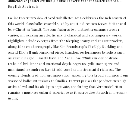
anmeldelse | balletkritiker, Louise Frevert: Verdensballetten 2026 –
English Abstract:
Louise Frevert’s review of Verdensballetten 2026 celebrates the 19th season of
this world-class ballet ensemble, led by artistic directors Steven McRae and
Jens-Christian Wandt. The tour features two distinct programs across 13
venues, showcasing an eclectic mix of classical and contemporary works.
Highlights include excerpts from The Sleeping Beauty and The Nutcracker,
alongside new choreography like Kim Brandstrup’s The Ugly Duckling and
Astrid Elbo’s Hamlet-inspired piece. Standout performances by solists such
as Yasmin Naghdi, Gareth Haw, and Anna Rose O’Sullivan demonstrate
technical brilliance and emotional depth. Soprano Lydia Hoen Tjore and
musicians like Andreas Bernitt add vocal and instrumental richness. The
evening blends tradition and innovation, appealing to a broad audience, from
seasoned ballet enthusiasts to families. Frevert praises the production’s high
artistic level and its ability to captivate, concluding that Verdensballetten
remains a must-see cultural experience as it approaches its 20th anniversary
in 2027.