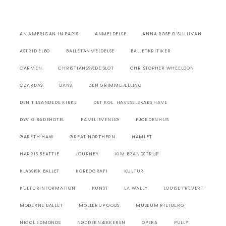
AN AMERICAN IN PARIS
ANMELDELSE
ANNA ROSE O´SULLIVAN
ASTRID ELBO
BALLETANMELDELSE
BALLETKRITIKER
CARMEN
CHRISTIANSSÆDE SLOT
CHRISTOPHER WHEELDON
CZARDAS
DANS
DEN GRIMME ÆLLING
DEN TILSANDEDE KIRKE
DET KGL. HAVESELSKABS HAVE
DYVIG BADEHOTEL
FAMILIEVENLIG
FJORDENHUS
GARETH HAW
GREAT NORTHERN
HAMLET
HARRIS BEATTIE
JOURNEY
KIM BRANDSTRUP
KLASSISK BALLET
KOREOGRAFI
KULTUR
KULTURINFORMATION
KUNST
LA WALLY
LOUISE FREVERT
MODERNE BALLET
MØLLERUP GODS
MUSEUM RIETBERG
NICOL EDMONDS
NØDDEKNÆKKEREN
OPERA
PULLY