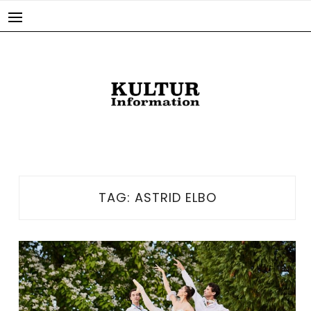
Skip
to
content
TAG:
ASTRID ELBO