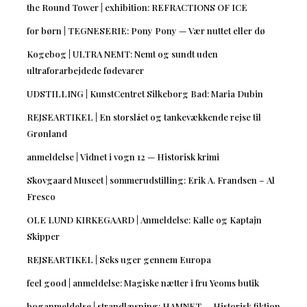
the Round Tower | exhibition: REFRACTIONS OF ICE
for børn | TEGNESERIE: Pony Pony — Vær nuttet eller dø
Kogebog | ULTRA NEMT: Nemt og sundt uden
ultraforarbejdede fødevarer
UDSTILLING | KunstCentret Silkeborg Bad: Maria Dubin
REJSEARTIKEL | En storslået og tankevækkende rejse til
Grønland
anmeldelse | Vidnet i vogn 12 — Historisk krimi
Skovgaard Museet | sommerudstilling: Erik A. Frandsen – Al
Fresco
OLE LUND KIRKEGAARD | Anmeldelse: Kalle og Kaptajn
Skipper
REJSEARTIKEL | Seks uger gennem Europa
feel good | anmeldelse: Magiske nætter i fru Yeoms butik
boganmeldelse | strandlæsning: HAMNET — Historisk fiktion