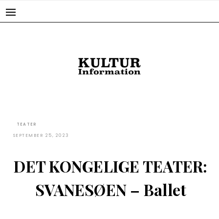
Skip
to
content
TEATER
SEPTEMBER 25, 2023
DET KONGELIGE TEATER:
SVANESØEN – Ballet