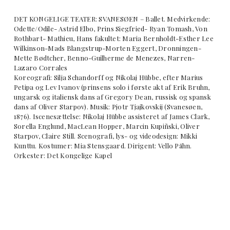
DET KONGELIGE TEATER: SVANESØEN – Ballet. Medvirkende:
Odette/Odile- Astrid Elbo, Prins Siegfried- Ryan Tomash, Von
Rothbart- Mathieu, Hans fakultet: Maria Bernholdt-Esther Lee
Wilkinson-Mads Blangstrup-Morten Eggert, Dronningen-
Mette Bødtcher, Benno-Guilherme de Menezes, Narren-
Lazaro Corrales
Koreografi: Silja Schandorff og Nikolaj Hübbe, efter Marius
Petipa og Lev Ivanov (prinsens solo i første akt af Erik Bruhn,
ungarsk og italiensk dans af Gregory Dean, russisk og spansk
dans af Oliver Starpov). Musik: Pjotr Tjajkovskij (Svanesøen,
1876). Iscenesættelse: Nikolaj Hübbe assisteret af James Clark,
Sorella Englund, MacLean Hopper, Marcin Kupiñski, Oliver
Starpov, Claire Still. Scenografi, lys- og videodesign: Mikki
Kunttu. Kostumer: Mia Stensgaard. Dirigent: Vello Pähn.
Orkester: Det Kongelige Kapel