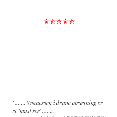
✮✮✮✮✮
' ……. Svanesøen i denne opsætning er
et ‘must see’ ……..'