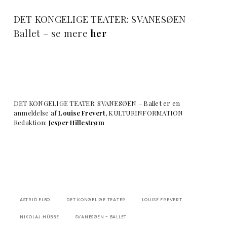
DET KONGELIGE TEATER: SVANESØEN –
Ballet – se mere
her
DET KONGELIGE TEATER: SVANESØEN – Ballet er en
anmeldelse af
Louise Frevert
, KULTURINFORMATION
Redaktion:
Jesper Hillestrøm
ASTRID ELBO
DET KONGELIGE TEATER
LOUISE FREVERT
NIKOLAJ HÜBBE
SVANESØEN - BALLET