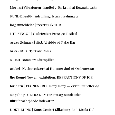
Mord på Vibrafonen | kapitel 2: En krimi af Roxnakowsky
RUNDETAARN | udstilling: Isens brydninger
boganmeldelse | frevert: GÅ TUR
HELSINGØR | Gadeteater: Passage Festival
Asger Schnack | digt: At sidde på Palæ Bar
KOGEBOG | Tyrkisk: Sofra
KRIMI | sommer: Efterspillet
artikel | Nyt hovedværk af Hammershøi på Ordrupgaard
the Round Tower | exhibition: REFRACTIONS OF ICE
for børn | TEGNESERIE: Pony Pony — Vær nuttet eller dø
Kogebog | ULTRA NEMT: Nemt og sundt uden
ultraforarbejdede fødevarer
UDSTILLING | KunstCentret Silkeborg Bad: Maria Dubin