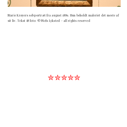
Marie Krøyers selvportræt fra august 1889. Hun beholdt maleriet det meste af
sit liv. Tekst & foto: © Niels Lyksted – all rights reserved
✮✮✮✮✮