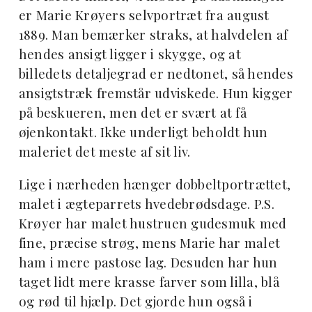
er Marie Krøyers selvportræt fra august
1889. Man bemærker straks, at halvdelen af
hendes ansigt ligger i skygge, og at
billedets detaljegrad er nedtonet, så hendes
ansigtstræk fremstår udviskede. Hun kigger
på beskueren, men det er svært at få
øjenkontakt. Ikke underligt beholdt hun
maleriet det meste af sit liv.
Lige i nærheden hænger dobbeltportrættet,
malet i ægteparrets hvedebrødsdage. P.S.
Krøyer har malet hustruen gudesmuk med
fine, præcise strøg, mens Marie har malet
ham i mere pastose lag. Desuden har hun
taget lidt mere krasse farver som lilla, blå
og rød til hjælp. Det gjorde hun også i