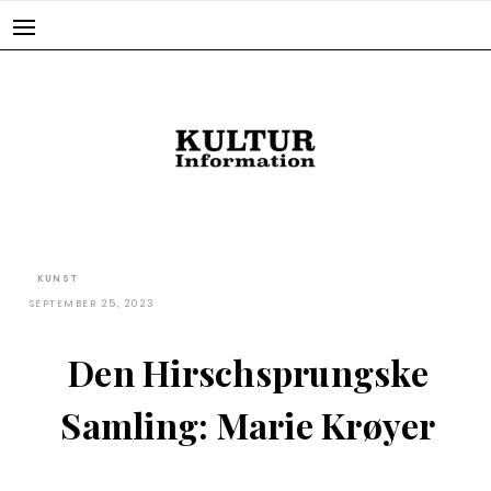
Skip
to
content
KUNST
SEPTEMBER 25, 2023
Den Hirschsprungske
Samling: Marie Krøyer