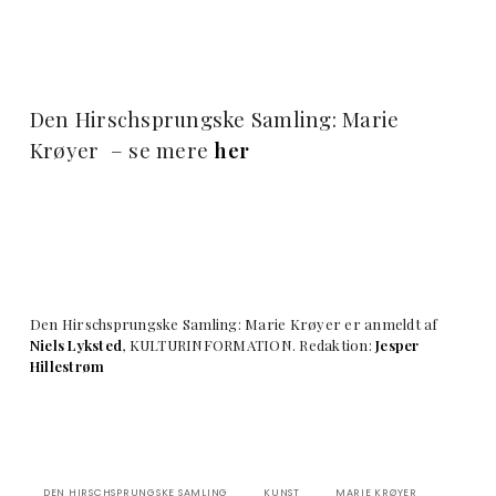
Den Hirschsprungske Samling: Marie
Krøyer – se mere
her
Den Hirschsprungske Samling: Marie Krøyer er anmeldt af
Niels Lyksted
, KULTURINFORMATION. Redaktion:
Jesper
Hillestrøm
DEN HIRSCHSPRUNGSKE SAMLING
KUNST
MARIE KRØYER