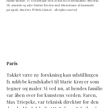
rustikt interiør. Tv. to lysestager lavet af dele fra et bordstaffeli i 1890’erne.
Th. armstole og sofa i bejdset fyrretræ med dekorationer af lasurmalet
pyrografi, 1899.Foto: © Niels Lyksted – all rights reserved
Paris
Takket være ny forskning kan udstillingen
fx uddybe kendskabet til Marie Krøyer som
tegner og maler. Vi ved nu, at hendes familie
var åben over for kunstens verden. Faren,
Max Triepcke, var teknisk direktør for den