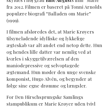
skyldes i høj grad
Bille August
s film “Marie”
fra 2012. Filmen er baseret på Tonni Arnolds
populære biografi “Balladen om Marie”
(1999).
I filmen afsløredes det, at Marie Krøyers
tilsyneladende idylliske og lykkelige
ægteskab var alt andet end netop dette. Hun
og hendes lille datter var nemlig ved at
kvæles i skyggetilværelsen af den
maniodepressive og selvoptagede
ægtemand. Hun møder den unge svenske
komponist, Hugo Alvén, og begynder at
følge sine egne drømme og længsler.
For Den Hirschsprungske Samlings
stampublikum er Marie Krøyer uden tvivl