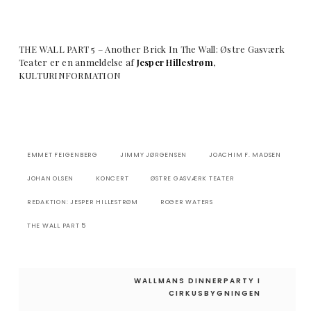
THE WALL PART 5 – Another Brick In The Wall: Østre Gasværk
Teater er en anmeldelse af
Jesper Hillestrøm
,
KULTURINFORMATION
EMMET FEIGENBERG
JIMMY JØRGENSEN
JOACHIM F. MADSEN
JOHAN OLSEN
KONCERT
ØSTRE GASVÆRK TEATER
REDAKTION: JESPER HILLESTRØM
ROGER WATERS
THE WALL PART 5
Indlægsnavigation
WALLMANS DINNERPARTY I
CIRKUSBYGNINGEN