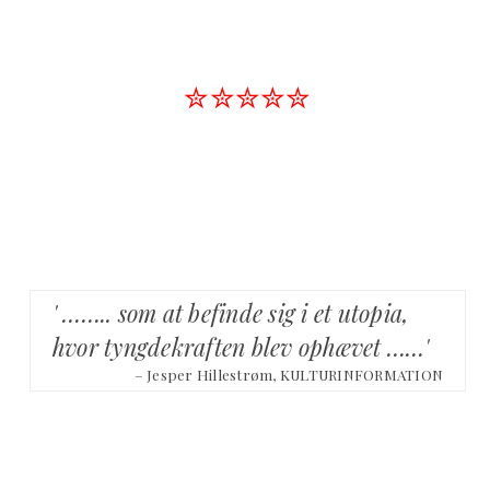
✮✮✮✮✮
' …….. som at befinde sig i et utopia,
hvor tyngdekraften blev ophævet ……'
– Jesper Hillestrøm, KULTURINFORMATION