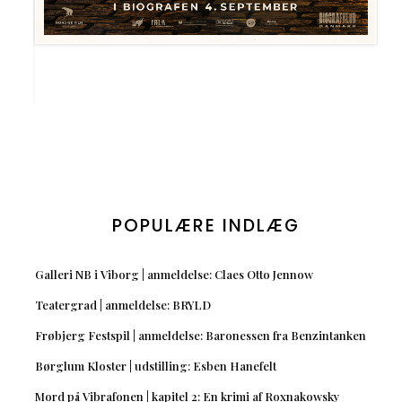
POPULÆRE INDLÆG
Galleri NB i Viborg | anmeldelse: Claes Otto Jennow
Teatergrad | anmeldelse: BRYLD
Frøbjerg Festspil | anmeldelse: Baronessen fra Benzintanken
Børglum Kloster | udstilling: Esben Hanefelt
Mord på Vibrafonen | kapitel 2: En krimi af Roxnakowsky