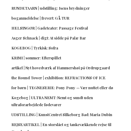
RUNDETAARN | udstilling: Isens brydninger
boganmeldelse | frevert: GÅ TUR
HELSINGØR | Gadeteater: Passage Festival
Asger Schnack | digt: At sidde på Palæ Bar
KOGEBOG | Tyrkisk: Sofra
KRIMI | sommer: Efterspillet
artikel | Nyt hovedværk af Hammershøi på Ordrupgaard
the Round Tower | exhibition: REFRACTIONS OF ICE
for børn | TEGNESERIE: Pony Pony — Vær nuttet eller dø
Kogebog | ULTRA NEMT: Nemt og sundt uden
ultraforarbejdede fødevarer
UDSTILLING | KunstCentret Silkeborg Bad: Maria Dubin
REJSEARTIKEL | En storslået og tankevækkende rejse til