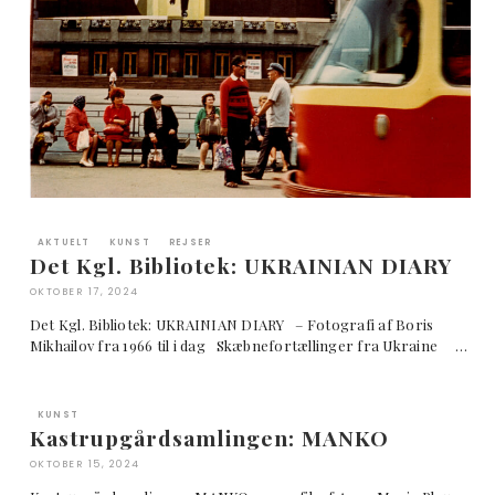
AKTUELT
KUNST
REJSER
Det Kgl. Bibliotek: UKRAINIAN DIARY
OKTOBER 17, 2024
Det Kgl. Bibliotek: UKRAINIAN DIARY – Fotografi af Boris
Mikhailov fra 1966 til i dag Skæbnefortællinger fra Ukraine …
KUNST
Kastrupgårdsamlingen: MANKO
OKTOBER 15, 2024