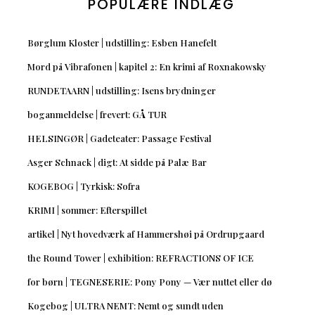
POPULÆRE INDLÆG
Børglum Kloster | udstilling: Esben Hanefelt
Mord på Vibrafonen | kapitel 2: En krimi af Roxnakowsky
RUNDETAARN | udstilling: Isens brydninger
boganmeldelse | frevert: GÅ TUR
HELSINGØR | Gadeteater: Passage Festival
Asger Schnack | digt: At sidde på Palæ Bar
KOGEBOG | Tyrkisk: Sofra
KRIMI | sommer: Efterspillet
artikel | Nyt hovedværk af Hammershøi på Ordrupgaard
the Round Tower | exhibition: REFRACTIONS OF ICE
for børn | TEGNESERIE: Pony Pony — Vær nuttet eller dø
Kogebog | ULTRA NEMT: Nemt og sundt uden