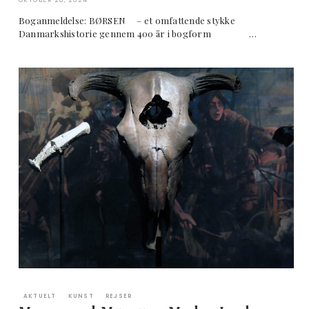
Boganmeldelse: BØRSEN – et omfattende stykke
Danmarkshistorie gennem 400 år i bogform …
AKTUELT
KUNST
REJSER