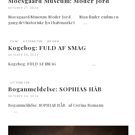
Moesgaard Museum: Moder Jord
OKTOBER 27, 2024
Moesgaard Museum: Moder Jord Man finder endnu en
gang det historiske lys i halvmørket …
FILM
LITTERATUR
REJSER
Kogebog: FULD AF SMAG
OKTOBER 25, 2024
Kogebog: FULD AF SMAG …
LITTERATUR
Boganmeldelse: SOPHIAS HÅB
OKTOBER 24, 2024
Boganmeldelse: SOPHIAS HÅB af Corina Bomann
…