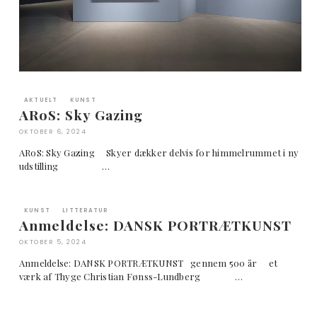
AKTUELT
KUNST
ARoS: Sky Gazing
OKTOBER 6, 2024
ARoS: Sky Gazing Skyer dækker delvis for himmelrummet i ny
udstilling …
KUNST
LITTERATUR
Anmeldelse: DANSK PORTRÆTKUNST
OKTOBER 5, 2024
Anmeldelse: DANSK PORTRÆTKUNST gennem 500 år et
værk af Thyge Christian Fønss-Lundberg …