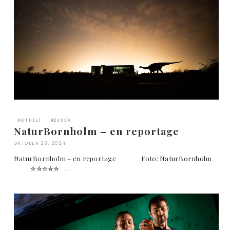
AKTUELT
REJSER
NaturBornholm – en reportage
OKTOBER 23, 2024
NaturBornholm – en reportage Foto: NaturBornholm
✮✮✮✮✮ …