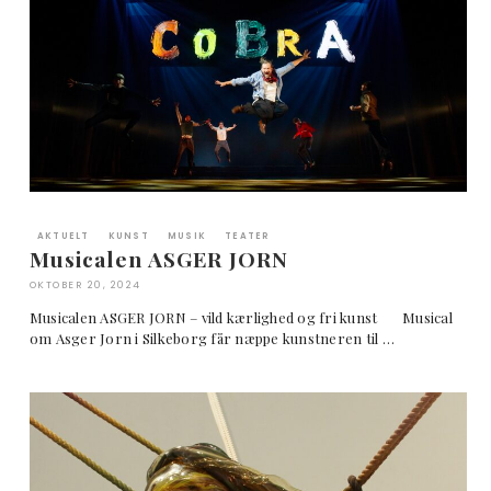
AKTUELT
KUNST
MUSIK
TEATER
Musicalen ASGER JORN
OKTOBER 20, 2024
Musicalen ASGER JORN – vild kærlighed og fri kunst Musical
om Asger Jorn i Silkeborg får næppe kunstneren til …