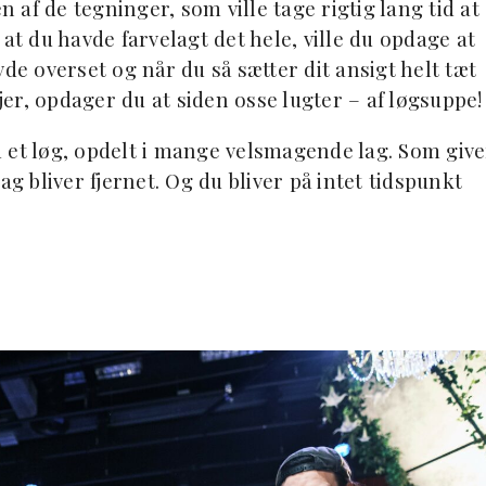
n af de tegninger, som ville tage rigtig lang tid at
at du havde farvelagt det hele, ville du opdage at
de overset og når du så sætter dit ansigt helt tæt
ljer, opdager du at siden osse lugter – af løgsuppe!
 et løg, opdelt i mange velsmagende lag. Som give
ag bliver fjernet. Og du bliver på intet tidspunkt