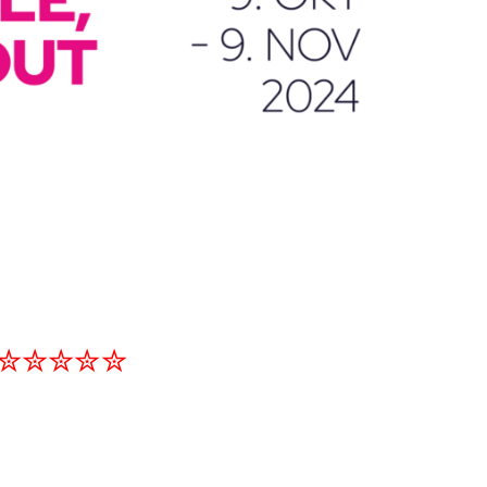
✮✮✮✮✮