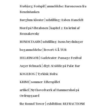
Frøbjerg Festspil | anmeldelse: Baronessen fra
Benzintanken
Børglum Kloster | udstilling: Esben Hanefelt
Mord på Vibrafonen | kapitel 2: En krimi af
Roxnakowsky
RUNDETAARN | udstilling: Isens brydninger
boganmeldelse | frevert: GÅ TUR
HELSINGØR | Gadeteater: Passage Festival
Asger Schnack | digt: At sidde på Palæ Bar
KOGEBOG | Tyrkisk: Sofra
KRIMI | sommer: Efterspillet
artikel | Nyt hovedværk af Hammershøi på
Ordrupgaard
the Round Tower | exhibition: REFRACTIONS