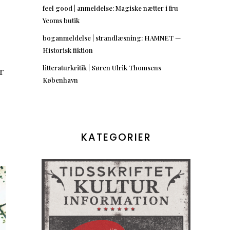
feel good | anmeldelse: Magiske nætter i fru
Yeoms butik
boganmeldelse | strandlæsning: HAMNET —
Historisk fiktion
litteraturkritik | Søren Ulrik Thomsens
r
København
KATEGORIER