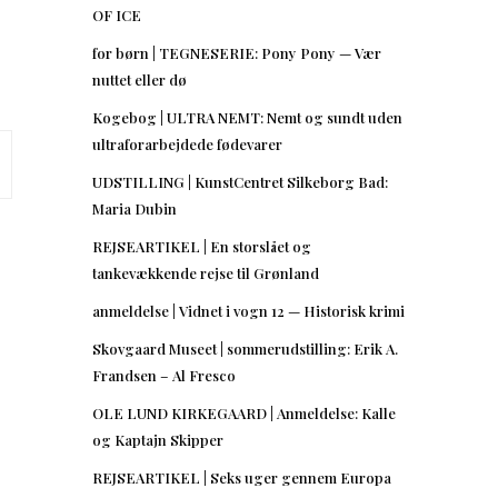
OF ICE
for børn | TEGNESERIE: Pony Pony — Vær
nuttet eller dø
Kogebog | ULTRA NEMT: Nemt og sundt uden
ultraforarbejdede fødevarer
UDSTILLING | KunstCentret Silkeborg Bad:
Maria Dubin
REJSEARTIKEL | En storslået og
tankevækkende rejse til Grønland
anmeldelse | Vidnet i vogn 12 — Historisk krimi
Skovgaard Museet | sommerudstilling: Erik A.
Frandsen – Al Fresco
OLE LUND KIRKEGAARD | Anmeldelse: Kalle
og Kaptajn Skipper
REJSEARTIKEL | Seks uger gennem Europa