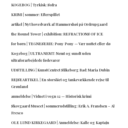
KOGEBOG | Tyrkisk: Sofra
KRIMI | sommer: Efterspillet
artikel | Nyt hovedværk af Hammershøi på Ordrupgaard
the Round Tower | exhibition: REFRACTIONS OF ICE
for børn | TEGNESERIE: Pony Pony — Vær nuttet eller dø
Kogebog | ULTRA NEMT: Nemt og sundt uden
ultraforarbejdede fødevarer
UDSTILLING | KunstCentret Silkeborg Bad: Maria Dubin
REJSEARTIKEL | En storslået og tankevækkende rejse til
Grønland
anmeldelse | Vidnet i vogn 12 — Historisk krimi
Skovgaard Museet | sommerudstilling: Erik A. Frandsen – Al
Fresco
OLE LUND KIRKEGAARD | Anmeldelse: Kalle og Kaptajn