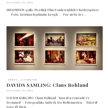
NOVEMBER 16, 2022
ISBJØRNEN-galla Nordisk Film Fonden uddeler hæderspriser
Foto: Kristian Septimius Krogh For sjette år i …
KUNST
LITTERATUR
DAVIDS SAMLING: Claus Rohland
NOVEMBER 15, 2022
DAVIDS SAMLING: Claus Rohland 'Kun den rejsende er
fremmed' – Fotografiske indtryk fra Mellemøsten Tekst &
Foto: © Niels …