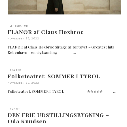
LITTERATUR
FLANØR af Claus Høxbroe
NOVEMBER 27, 2022
FLANØR af Claus Høxbroe Slitage af fortovet – Greatest hits
København – en digtsamling …
TEATER
Folketeatret: SOMMER I TYROL
NOVEMBER 27, 2022
Folketeatret: SOMMER I TYROL ✮✮✮✮✮ …
KUNST
DEN FRIE UDSTILLINGSBYGNING –
Oda Knudsen