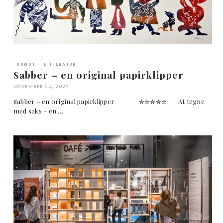
KUNST
LITTERATUR
Sabber – en original papirklipper
NOVEMBER 24, 2022
Sabber – en original papirklipper ✮✮✮✮✮ At tegne
med saks – en …