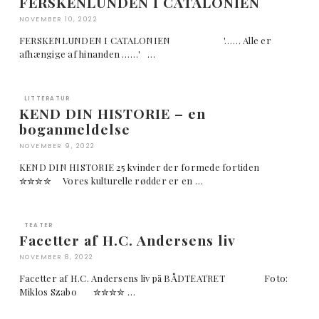
FERSKENLUNDEN I CATALONIEN
NOVEMBER 10, 2022
FERSKENLUNDEN I CATALONIEN '…… Alle er
afhængige af hinanden ……' …
LITTERATUR
KEND DIN HISTORIE – en
boganmeldelse
NOVEMBER 9, 2022
KEND DIN HISTORIE 25 kvinder der formede fortiden
✮✮✮✮ Vores kulturelle rødder er en …
TEATER
Facetter af H.C. Andersens liv
NOVEMBER 8, 2022
Facetter af H.C. Andersens liv på BÅDTEATRET Foto:
Miklos Szabo ✮✮✮✮ …