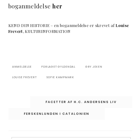
boganmeldelse
her
KEND DIN HISTORIE – en boganmeldelse er skrevet af
Louise
Frevert
, KULTURINFORMATION
ANMELDELSE
FORLAGET GYLDENDAL
GRY JEXEN
LOUISE FREVERT
SOFIE KAMPMARK
Indlægsnavigation
FACETTER AF H.C. ANDERSENS LIV
FERSKENLUNDEN I CATALONIEN