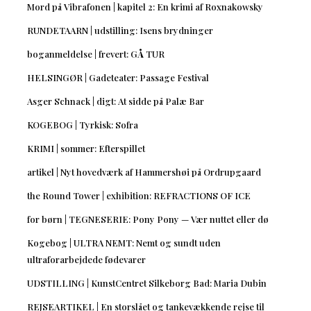
Mord på Vibrafonen | kapitel 2: En krimi af Roxnakowsky
RUNDETAARN | udstilling: Isens brydninger
boganmeldelse | frevert: GÅ TUR
HELSINGØR | Gadeteater: Passage Festival
Asger Schnack | digt: At sidde på Palæ Bar
KOGEBOG | Tyrkisk: Sofra
KRIMI | sommer: Efterspillet
artikel | Nyt hovedværk af Hammershøi på Ordrupgaard
the Round Tower | exhibition: REFRACTIONS OF ICE
for børn | TEGNESERIE: Pony Pony — Vær nuttet eller dø
Kogebog | ULTRA NEMT: Nemt og sundt uden
ultraforarbejdede fødevarer
UDSTILLING | KunstCentret Silkeborg Bad: Maria Dubin
REJSEARTIKEL | En storslået og tankevækkende rejse til