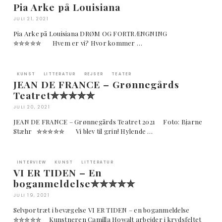
Pia Arke på Louisiana
JULI 21, 2021
Pia Arke på Louisiana DRØM OG FORTRÆNGNING
✮✮✮✮✮ Hvem er vi? Hvor kommer …
KUNST
LITTERATUR
REJSER
TEATER
JEAN DE FRANCE – Grønnegårds
Teatret✮✮✮✮✮
JULI 20, 2021
JEAN DE FRANCE – Grønnegårds Teatret 2021 Foto: Bjarne
Stæhr ✮✮✮✮✮ Vi blev til grin! Hylende …
INTERVIEW
KUNST
LITTERATUR
VI ER TIDEN – En
boganmeldelse✮✮✮✮✮
JULI 19, 2021
Selvportræt i bevægelse VI ER TIDEN – en boganmeldelse
✮✮✮✮✮ Kunstneren Camilla Howalt arbejder i krydsfeltet