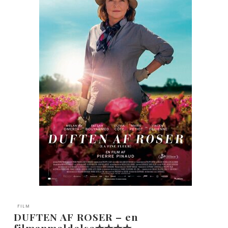
FILM
DUFTEN AF ROSER – en
filmanmeldelse✮✮✮✮