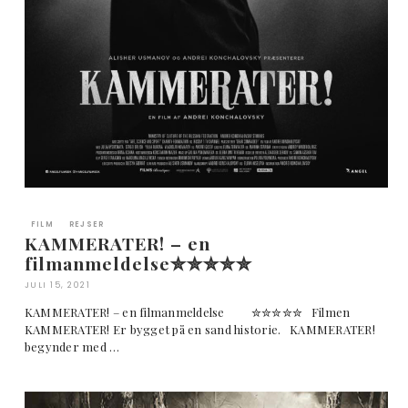
FILM
REJSER
KAMMERATER! – en
filmanmeldelse✮✮✮✮✮
JULI 15, 2021
KAMMERATER! – en filmanmeldelse ✮✮✮✮✮ Filmen
KAMMERATER! Er bygget på en sand historie. KAMMERATER!
begynder med …