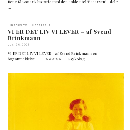
René Klessner’s historie med den enkle titel ‘Pedersen’ – del 2
…
INTERVIEW
LITTERATUR
VI ER DET LIV VI LEVER – af Svend
Brinkmann
JULI 26, 2021
VI ER DET LIV VI LEVER – af Svend Brinkmann en
boganmeldelse ✮✮✮✮✮ Psykolog …