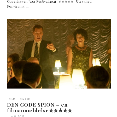
Copenhagen Jazz Festival 2021 ✮✮✮✮✮ Utryghed.
Forvirring. …
FILM
REJSER
DEN GODE SPION – en
filmanmeldelse✮✮✮✮✮
JULI 8, 2021