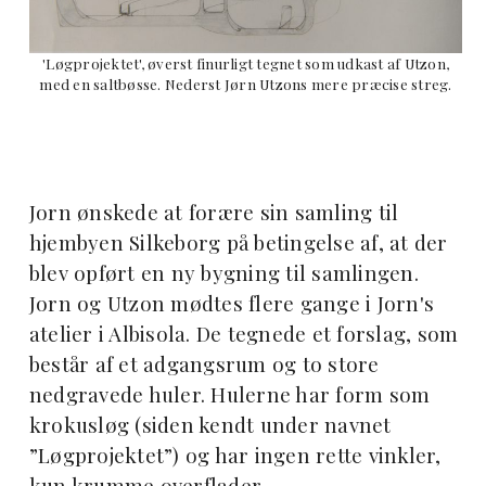
'Løgprojektet', øverst finurligt tegnet som udkast af Utzon,
med en saltbøsse. Nederst Jørn Utzons mere præcise streg.
Jorn ønskede at forære sin samling til
hjembyen Silkeborg på betingelse af, at der
blev opført en ny bygning til samlingen.
Jorn og Utzon mødtes flere gange i Jorn's
atelier i Albisola. De tegnede et forslag, som
består af et adgangsrum og to store
nedgravede huler. Hulerne har form som
krokusløg (siden kendt under navnet
”Løgprojektet”) og har ingen rette vinkler,
kun krumme overflader.