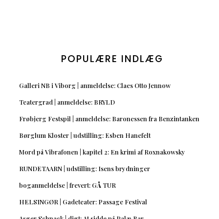
POPULÆRE INDLÆG
Galleri NB i Viborg | anmeldelse: Claes Otto Jennow
Teatergrad | anmeldelse: BRYLD
Frøbjerg Festspil | anmeldelse: Baronessen fra Benzintanken
Børglum Kloster | udstilling: Esben Hanefelt
Mord på Vibrafonen | kapitel 2: En krimi af Roxnakowsky
RUNDETAARN | udstilling: Isens brydninger
boganmeldelse | frevert: GÅ TUR
HELSINGØR | Gadeteater: Passage Festival
Asger Schnack | digt: At sidde på Palæ Bar