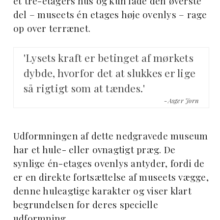
et tre-etagers hus og kun lade den øverste
del – museets én etages høje ovenlys – rage
op over terrænet.
'Lysets kraft er betinget af mørkets
dybde, hvorfor det at slukkes er lige
så rigtigt som at tændes.'
-Asger Jorn
Udformningen af dette nedgravede museum
har et hule- eller ovnagtigt præg. De
synlige én-etages ovenlys antyder, fordi de
er en direkte fortsættelse af museets vægge,
denne huleagtige karakter og viser klart
begrundelsen for deres specielle
udformning.