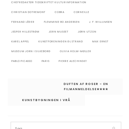
CHEFREDAKTØR TIDSSKRIFTET KULTURINFORMATION
CHRISTIAN DOTREMONT
COBRA
CORNEILLE
FERNAND LÉGER
FLEMMING BO ANDERSEN
J. F. WILLUMSEN
JESPER HILLESTRØM
JORN MUSEET
JØRN UTZON
KAREL APPEL
KUNSTFORENINGEN GL STRAND
MAX ERNST
MUSEUM JORN I SILKEBORG
OLIVIA HOLM-MØLLER
PABLO PICASSO
PARIS
PIERRE ALECHINSKY
Indlægsnavigation
DUFTEN AF ROSER – EN
FILMANMELDELSE✮✮✮✮
KUNSTBYGNINGEN I VRÅ