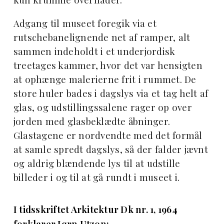
Adgang til museet foregik via et
rutschebanelignende net af ramper, alt
sammen indeholdt i et underjordisk
treetages kammer, hvor det var hensigten
at ophænge malerierne frit i rummet. De
store huler bades i dagslys via et tag helt af
glas, og udstillingssalene rager op over
jorden med glasbeklædte åbninger.
Glastagene er nordvendte med det formål
at samle spredt dagslys, så der falder jævnt
og aldrig blændende lys til at udstille
billeder i og til at gå rundt i museet i.
I tidsskriftet Arkitektur Dk nr. 1, 1964
forklarer Jørn Utzon: