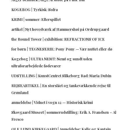
KOGEBOG | Tyrkisk: Sofra
KRIMI | sommer: Efterspillet
artikel | Nyt hovedværk af Hammershøi på Ordrupgaard
the Round Tower | exhibition: REFRACTIONS OF ICE
for børn | TEGNESERIE: Pony Pony — Vær nuttet eller dø
Kogebog | ULTRA NEMT: Nemt og sundt uden
ultraforarbejdede fødevarer
UDSTILLING | KunstCentret Silkeborg Bad: Maria Dubin
REJSEARTIKEL | En storslået og tankevækkende rejse til
Grønland
anmeldelse | Vidnet i vogn 12 — Historisk krimi
Skovgaard Museet | sommerudstilling: Erik A. Frandsen – Al
Fresco
OLE LUND KIRKEGAARD | Anmeldelse: Kalle og Kaptajn