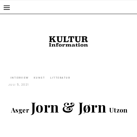
Skip
to
content
INTERVIEW
KUNST
LITTERATUR
JULI 5, 2021
Jorn & Jørn
Asger
Utzon