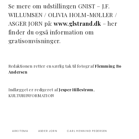
Se mere om udstillingen GNIST – J.F.
WILLUMSEN / OLIVIA HOLM-MØLLER /
ASGER JORN på:
www.glstrand.dk
– her
finder du også information om
gratisomvisninger.
Redaktionen retter en særlig tak til fotograf
Flemming Bo
Andersen
Indlægget er redigeret af
Jesper Hillestrøm
,
KULTURINFORMATION
ARKITEMA
ASGER JORN
CARL HENNING PEDERSEN