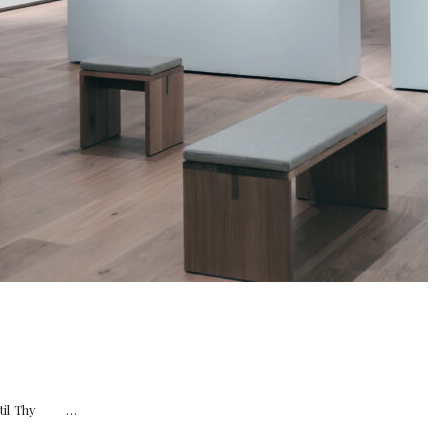
r til Thy …