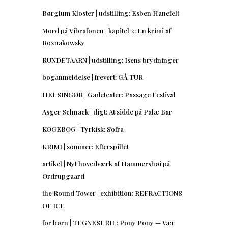
Børglum Kloster | udstilling: Esben Hanefelt
Mord på Vibrafonen | kapitel 2: En krimi af
Roxnakowsky
RUNDETAARN | udstilling: Isens brydninger
boganmeldelse | frevert: GÅ TUR
HELSINGØR | Gadeteater: Passage Festival
Asger Schnack | digt: At sidde på Palæ Bar
KOGEBOG | Tyrkisk: Sofra
KRIMI | sommer: Efterspillet
artikel | Nyt hovedværk af Hammershøi på
Ordrupgaard
the Round Tower | exhibition: REFRACTIONS
OF ICE
for børn | TEGNESERIE: Pony Pony — Vær