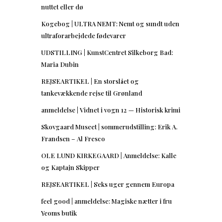
nuttet eller dø
Kogebog | ULTRA NEMT: Nemt og sundt uden
ultraforarbejdede fødevarer
UDSTILLING | KunstCentret Silkeborg Bad:
Maria Dubin
REJSEARTIKEL | En storslået og
tankevækkende rejse til Grønland
anmeldelse | Vidnet i vogn 12 — Historisk krimi
Skovgaard Museet | sommerudstilling: Erik A.
Frandsen – Al Fresco
OLE LUND KIRKEGAARD | Anmeldelse: Kalle
og Kaptajn Skipper
REJSEARTIKEL | Seks uger gennem Europa
feel good | anmeldelse: Magiske nætter i fru
Yeoms butik