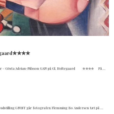
egaard✮✮✮✮
r – Gösta Adrian-Nilsson GAN på Gl. Holtegaard ✮✮✮✮ På …
udstilling GNIST går fotografen Flemming Bo Andersen tæt på …