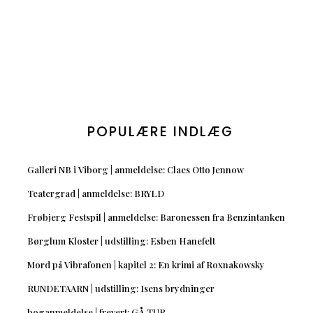
POPULÆRE INDLÆG
Galleri NB i Viborg | anmeldelse: Claes Otto Jennow
Teatergrad | anmeldelse: BRYLD
Frøbjerg Festspil | anmeldelse: Baronessen fra Benzintanken
Børglum Kloster | udstilling: Esben Hanefelt
Mord på Vibrafonen | kapitel 2: En krimi af Roxnakowsky
RUNDETAARN | udstilling: Isens brydninger
boganmeldelse | frevert: GÅ TUR