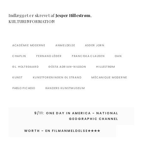
Indlægget er skrevet af
Jesper Hillestrøm
,
KULTURINFORMATION
ACADÉMIE MODERNE
ANMELDELSE
ASGER JORN
CHAPLIN
FERNAND LÉGER
FRANCISKA CLAUSEN
GAN
GL. HOLTEGAARD
GÖSTA ADRIAN-NILSSON
HILLESTRØM
KUNST
KUNSTFORENINGEN GL STRAND
MÉCANIQUE MODERNE
PABLO PICASSO
RANDERS KUNSTMUSEUM
Indlægsnavigation
9/11: ONE DAY IN AMERICA – NATIONAL
GEOGRAPHIC CHANNEL
WORTH – EN FILMANMELDELSE✮✮✮✮