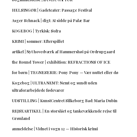
HELSINGØR | Gadeteater: Passage Festival
Asger Schnack | digt: At sidde på Palæ Bar
KOGEBOG | Tyrkisk: Sofra
KRIMI | sommer: Efterspillet
artikel | Nyt hovedværk af Hammershøi på Ordrupgaard
the Round Tower | exhibition: REFRACTIONS OF ICE
for børn | TEGNESERIE: Pony Pony — Vær nuttet eller dø
Kogebog | ULTRA NEMT: Nemt og sundt uden
ultraforarbejdede fødevarer
UDSTILLING | KunstCentret Silkeborg Bad: Maria Dubin
REJSEARTIKEL | En storslået og tankevækkende rejse til
Grønland
anmeldelse | Vidnet i vogn 12 — Historisk krimi