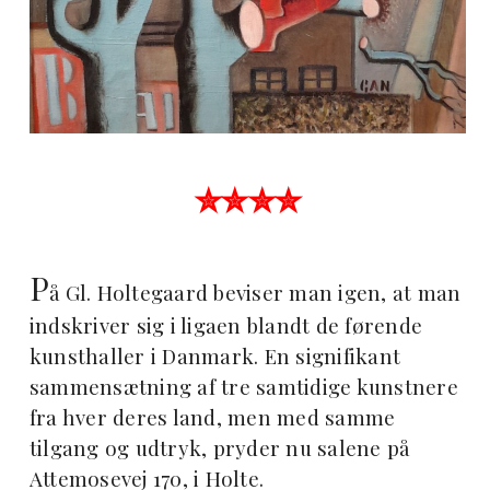
✮✮✮✮
P
å Gl. Holtegaard beviser man igen, at man
indskriver sig i ligaen blandt de førende
kunsthaller i Danmark. En signifikant
sammensætning af tre samtidige kunstnere
fra hver deres land, men med samme
tilgang og udtryk, pryder nu salene på
Attemosevej 170, i Holte.