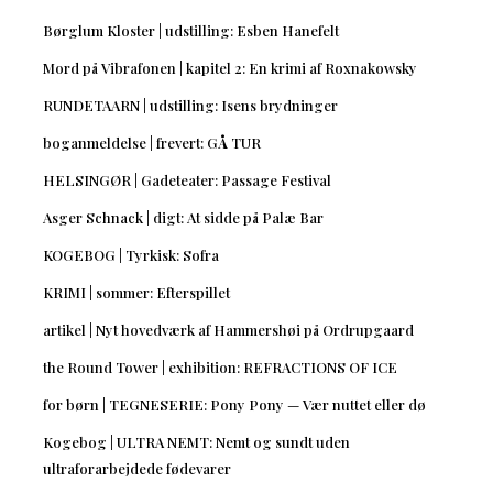
Børglum Kloster | udstilling: Esben Hanefelt
Mord på Vibrafonen | kapitel 2: En krimi af Roxnakowsky
RUNDETAARN | udstilling: Isens brydninger
boganmeldelse | frevert: GÅ TUR
HELSINGØR | Gadeteater: Passage Festival
Asger Schnack | digt: At sidde på Palæ Bar
KOGEBOG | Tyrkisk: Sofra
KRIMI | sommer: Efterspillet
artikel | Nyt hovedværk af Hammershøi på Ordrupgaard
the Round Tower | exhibition: REFRACTIONS OF ICE
for børn | TEGNESERIE: Pony Pony — Vær nuttet eller dø
Kogebog | ULTRA NEMT: Nemt og sundt uden
ultraforarbejdede fødevarer