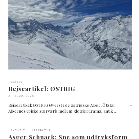
REJSER
Rejseartikel: ØSTRIG
APRIL 20, 2026
Rejseartikel: ØSTRIG Øverst i de østrigske Alper, Ötztal –
Alpernes episke storværk mellem gletsjerdrama, antik …
AKTUELT
LITTERATUR
Asger Schnack: Sne som udtryksform