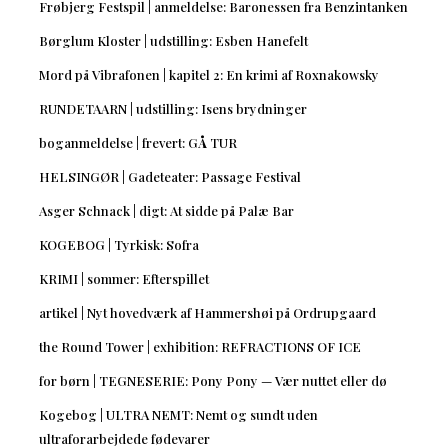
Frøbjerg Festspil | anmeldelse: Baronessen fra Benzintanken
Børglum Kloster | udstilling: Esben Hanefelt
Mord på Vibrafonen | kapitel 2: En krimi af Roxnakowsky
RUNDETAARN | udstilling: Isens brydninger
boganmeldelse | frevert: GÅ TUR
HELSINGØR | Gadeteater: Passage Festival
Asger Schnack | digt: At sidde på Palæ Bar
KOGEBOG | Tyrkisk: Sofra
KRIMI | sommer: Efterspillet
artikel | Nyt hovedværk af Hammershøi på Ordrupgaard
the Round Tower | exhibition: REFRACTIONS OF ICE
for børn | TEGNESERIE: Pony Pony — Vær nuttet eller dø
Kogebog | ULTRA NEMT: Nemt og sundt uden
ultraforarbejdede fødevarer