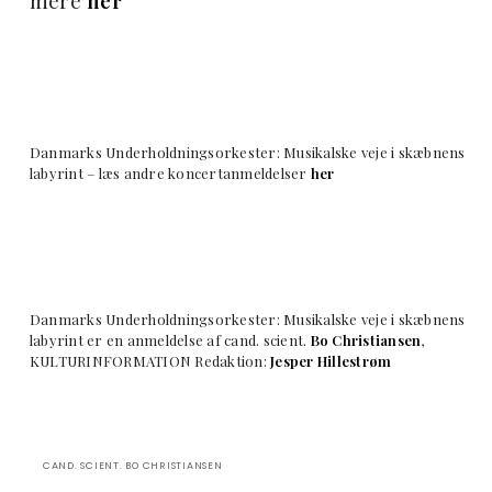
mere
her
Danmarks Underholdningsorkester: Musikalske veje i skæbnens
labyrint – læs andre koncertanmeldelser
her
Danmarks Underholdningsorkester: Musikalske veje i skæbnens
labyrint er en anmeldelse af cand. scient.
Bo Christiansen
,
KULTURINFORMATION Redaktion:
Jesper Hillestrøm
CAND. SCIENT. BO CHRISTIANSEN