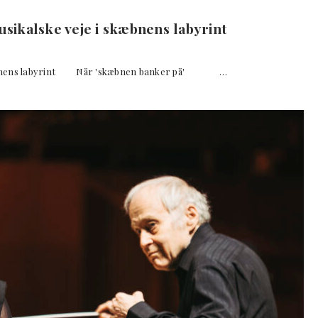
ikalske veje i skæbnens labyrint
 skæbnens labyrint Når 'skæbnen banker på' …