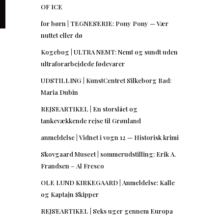
OF ICE
for børn | TEGNESERIE: Pony Pony — Vær
nuttet eller dø
Kogebog | ULTRA NEMT: Nemt og sundt uden
ultraforarbejdede fødevarer
UDSTILLING | KunstCentret Silkeborg Bad:
Maria Dubin
REJSEARTIKEL | En storslået og
tankevækkende rejse til Grønland
anmeldelse | Vidnet i vogn 12 — Historisk krimi
Skovgaard Museet | sommerudstilling: Erik A.
Frandsen – Al Fresco
OLE LUND KIRKEGAARD | Anmeldelse: Kalle
og Kaptajn Skipper
REJSEARTIKEL | Seks uger gennem Europa