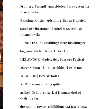
Frøbjerg Festspil | anmeldelse: Baronessen fra
Benzintanken
Børglum Kloster | udstilling: Esben Hanefelt
Mord på Vibrafonen | kapitel 2: En krimi af
Roxnakowsky
RUNDETAARN | udstilling: Isens brydninger
boganmeldelse | frevert: GÅ TUR
HELSINGØR | Gadeteater: Passage Festival
Asger Schnack | digt: At sidde på Palæ Bar
KOGEBOG | Tyrkisk: Sofra
KRIMI | sommer: Efterspillet
artikel | Nyt hovedværk af Hammershøi på
Ordrupgaard
the Round Tower | exhibition: REFRACTIONS