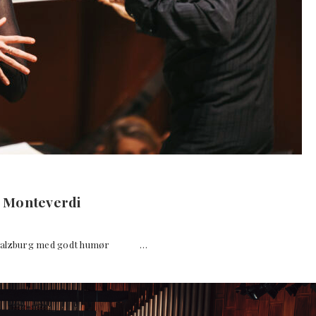
 Monteverdi
il Salzburg med godt humør …