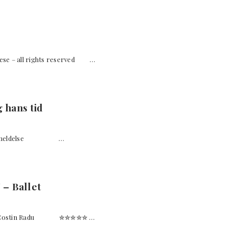
e – all rights reserved …
 hans tid
En boganmeldelse …
– Ballet
to: Costin Radu ✮✮✮✮✮ …