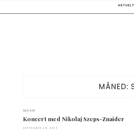
Skip
AKTUEL
to
content
MÅNED:
MUSIK
Koncert med Nikolaj Szeps-Znaider
SEPTEMBER 29, 2023