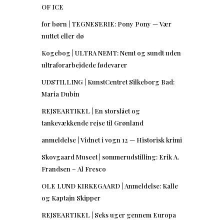
OF ICE
for børn | TEGNESERIE: Pony Pony — Vær
nuttet eller dø
Kogebog | ULTRA NEMT: Nemt og sundt uden
ultraforarbejdede fødevarer
UDSTILLING | KunstCentret Silkeborg Bad:
Maria Dubin
REJSEARTIKEL | En storslået og
tankevækkende rejse til Grønland
anmeldelse | Vidnet i vogn 12 — Historisk krimi
Skovgaard Museet | sommerudstilling: Erik A.
Frandsen – Al Fresco
OLE LUND KIRKEGAARD | Anmeldelse: Kalle
og Kaptajn Skipper
REJSEARTIKEL | Seks uger gennem Europa