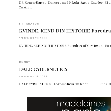
DR Koncerthuset Koncert med Nikolaj Szeps-Znaider "Et a
Znaider. …
LITTERATUR
KVINDE, KEND DIN HISTORIE Foredrag
SEPTEMBER 28, 2023
KVINDE, KEND DIN HISTORIE Foredrag af Gry Jexen En 
KUNST
DALI: CYBERNETICS
SEPTEMBER 28, 2023
DALI: CYBERNETICS Lokomotivværkstedet The Gala-