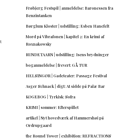
Frøbjerg Festspil | anmeldelse: Baronessen fra
Benzintanken
Børglum Kloster | udstilling: Esben Hanefelt
Mord på Vibrafonen | kapitel 2: En krimi af
t
Roxnakowsky
RUNDETAARN | udstilling: Isens brydninger
boganmeldelse | frevert: GÅ TUR
HELSINGØR | Gadeteater: Passage Festival
Asger Schnack | digt: At sidde på Palæ Bar
KOGEBOG | Tyrkisk: Sofra
KRIMI | sommer: Efterspillet
artikel | Nyt hovedværk af Hammershøi på
Ordrupgaard
the Round Tower | exhibition: REFRACTIONS