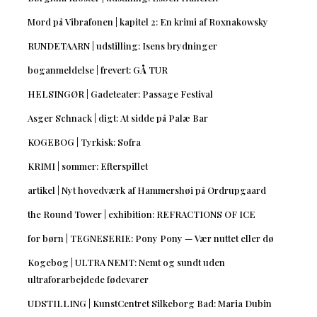
Mord på Vibrafonen | kapitel 2: En krimi af Roxnakowsky
RUNDETAARN | udstilling: Isens brydninger
boganmeldelse | frevert: GÅ TUR
HELSINGØR | Gadeteater: Passage Festival
Asger Schnack | digt: At sidde på Palæ Bar
KOGEBOG | Tyrkisk: Sofra
KRIMI | sommer: Efterspillet
artikel | Nyt hovedværk af Hammershøi på Ordrupgaard
the Round Tower | exhibition: REFRACTIONS OF ICE
for børn | TEGNESERIE: Pony Pony — Vær nuttet eller dø
Kogebog | ULTRA NEMT: Nemt og sundt uden
ultraforarbejdede fødevarer
UDSTILLING | KunstCentret Silkeborg Bad: Maria Dubin