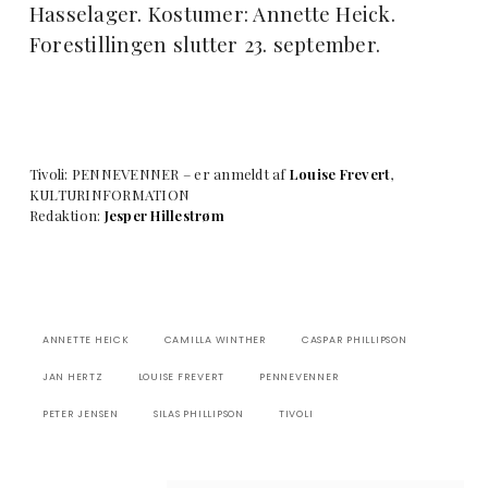
Hasselager. Kostumer: Annette Heick.
Forestillingen slutter 23. september.
Tivoli: PENNEVENNER – er anmeldt af
Louise Frevert
,
KULTURINFORMATION
Redaktion:
Jesper Hillestrøm
ANNETTE HEICK
CAMILLA WINTHER
CASPAR PHILLIPSON
JAN HERTZ
LOUISE FREVERT
PENNEVENNER
PETER JENSEN
SILAS PHILLIPSON
TIVOLI