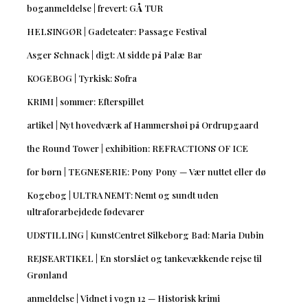
boganmeldelse | frevert: GÅ TUR
HELSINGØR | Gadeteater: Passage Festival
Asger Schnack | digt: At sidde på Palæ Bar
KOGEBOG | Tyrkisk: Sofra
KRIMI | sommer: Efterspillet
artikel | Nyt hovedværk af Hammershøi på Ordrupgaard
the Round Tower | exhibition: REFRACTIONS OF ICE
for børn | TEGNESERIE: Pony Pony — Vær nuttet eller dø
Kogebog | ULTRA NEMT: Nemt og sundt uden
ultraforarbejdede fødevarer
UDSTILLING | KunstCentret Silkeborg Bad: Maria Dubin
REJSEARTIKEL | En storslået og tankevækkende rejse til
Grønland
anmeldelse | Vidnet i vogn 12 — Historisk krimi