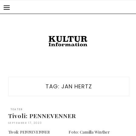
Skip
to
content
TAG:
JAN HERTZ
TEATER
Tivoli: PENNEVENNER
SEPTEMBER 17, 2023
Tivoli: PENNEVENNER Foto: Camilla Winther