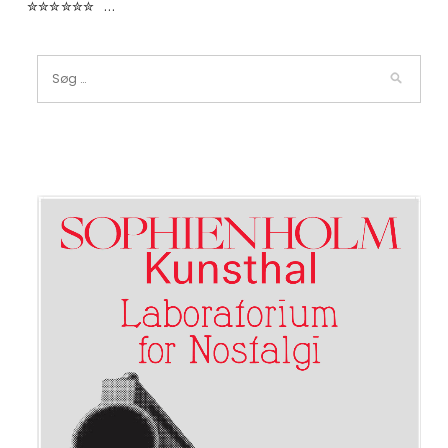
✮✮✮✮✮✮ …