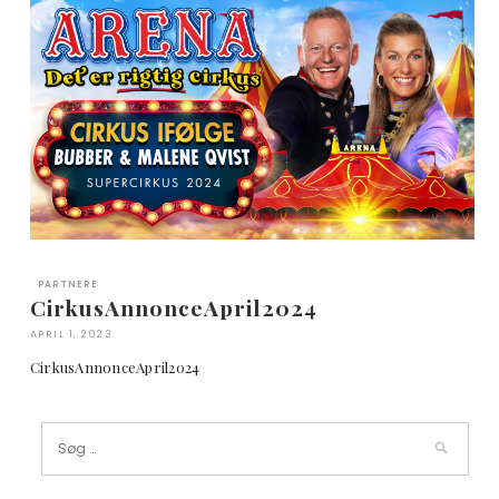
PARTNERE
CirkusAnnonceApril2024
APRIL 1, 2023
CirkusAnnonceApril2024