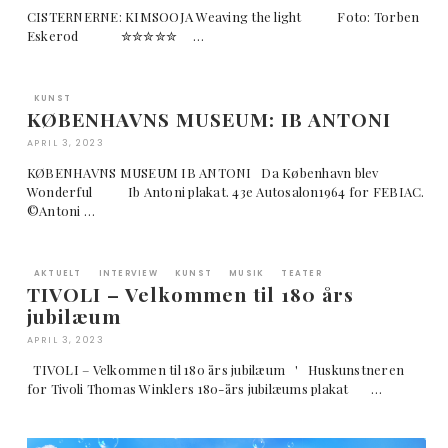
CISTERNERNE: KIMSOOJA Weaving the light Foto: Torben
Eskerod ✮✮✮✮✮ …
KUNST
KØBENHAVNS MUSEUM: IB ANTONI
APRIL 3, 2023
KØBENHAVNS MUSEUM IB ANTONI Da København blev
Wonderful Ib Antoni plakat. 43e Autosalon1964 for FEBIAC.
©Antoni …
AKTUELT
INTERVIEW
KUNST
MUSIK
TEATER
TIVOLI – Velkommen til 180 års
jubilæum
APRIL 3, 2023
TIVOLI – Velkommen til 180 års jubilæum ' Huskunstneren
for Tivoli Thomas Winklers 180-års jubilæums plakat …