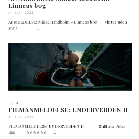
Linneas bog
APRIL 14, 2023
ANMELDELSE: Mikael Lindholm – Linneas bog Vinter uden
sne 1 …
FILM
FILMANMELDELSE: UNDERVERDEN II
APRIL 13, 2023
FILMANMELDELSE: UNDERVERDEN II Stillfoto Peter
Riis ✮✮✮✮✮✮ …