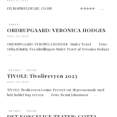
APRIL 27, 2023
FILMANMELDELSE: CLOSE ✮✮✮✮✮ …
KUNST
ORDRUPGAARD: VERONICA HODGES
APRIL 26, 2023
ORDRUPGAARD: VERONICA HODGES Under Træet Foto:
Githa Schultz. Fra udstillingen Under Træet af Veronica Hodges
…
AKTUELT
TEATER
TIVOLI: Tivolirevyen 2023
APRIL 26, 2023
TIVOLI: Tivolirevyen Louise Frevert var til pressemøde med
hele holdet bag revyen Foto: Benni Johansson …
AKTUELT
TEATER
DET KONGELIGE TEATER: GOTTA