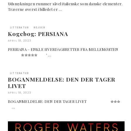
Udsmykningen rummer såvel italienske som danske elementer.
Træerne øverst i billedet er …
LITTERATUR
REJSER
Kogebog: PERSIANA
APRIL 18, 2023
PERSIANA – ENKLE HVERDAGSRETTER FRA MELLEMØSTEN
✮✮✮✮✮ ' …
LITTERATUR
BOGANMELDELSE: DEN DER TAGER
LIVET
APRIL 18, 2023
BOGANMELDELSE: DEN DER TAGER LIVET ✮✮✮
…