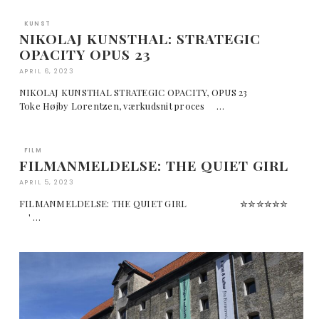
KUNST
NIKOLAJ KUNSTHAL: STRATEGIC
OPACITY OPUS 23
APRIL 6, 2023
NIKOLAJ KUNSTHAL STRATEGIC OPACITY, OPUS 23
Toke Højby Lorentzen, værkudsnit proces …
FILM
FILMANMELDELSE: THE QUIET GIRL
APRIL 5, 2023
FILMANMELDELSE: THE QUIET GIRL ✮✮✮✮✮✮
' …