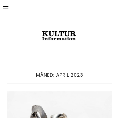
Skip
to
content
MÅNED:
APRIL 2023