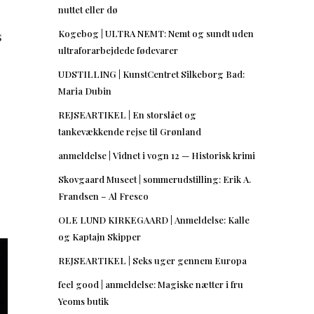
nuttet eller dø
s
Kogebog | ULTRA NEMT: Nemt og sundt uden
ultraforarbejdede fødevarer
UDSTILLING | KunstCentret Silkeborg Bad:
Maria Dubin
REJSEARTIKEL | En storslået og
tankevækkende rejse til Grønland
anmeldelse | Vidnet i vogn 12 — Historisk krimi
Skovgaard Museet | sommerudstilling: Erik A.
Frandsen – Al Fresco
OLE LUND KIRKEGAARD | Anmeldelse: Kalle
og Kaptajn Skipper
REJSEARTIKEL | Seks uger gennem Europa
feel good | anmeldelse: Magiske nætter i fru
Yeoms butik