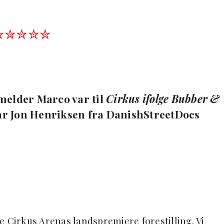
✮✮✮✮✮
lder Marco var til
Cirkus ifølge Bubber &
ar Jon Henriksen fra DanishStreetDocs
 se Cirkus Arenas landspremiere forestilling. Vi