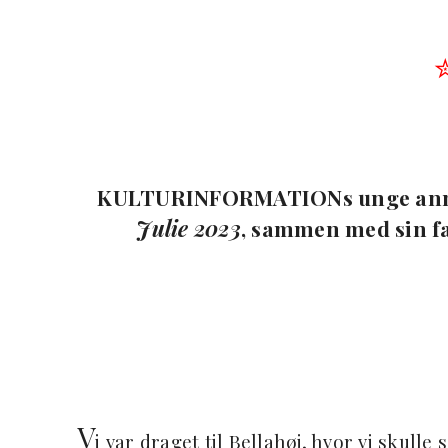
KULTURINFORMATIONs unge anme
Julie 2023
, sammen med sin f
V
i var draget til Bellahøj, hvor vi skulle