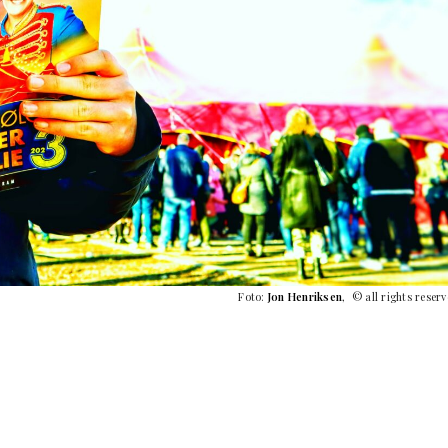
Foto:
Jon Henriksen
, © all rights reser