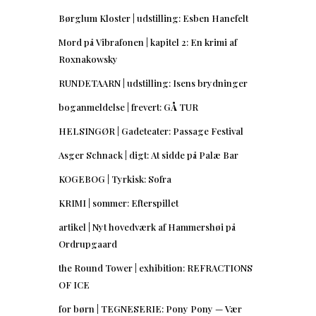
Børglum Kloster | udstilling: Esben Hanefelt
Mord på Vibrafonen | kapitel 2: En krimi af
Roxnakowsky
RUNDETAARN | udstilling: Isens brydninger
boganmeldelse | frevert: GÅ TUR
HELSINGØR | Gadeteater: Passage Festival
Asger Schnack | digt: At sidde på Palæ Bar
KOGEBOG | Tyrkisk: Sofra
KRIMI | sommer: Efterspillet
artikel | Nyt hovedværk af Hammershøi på
Ordrupgaard
the Round Tower | exhibition: REFRACTIONS
OF ICE
for børn | TEGNESERIE: Pony Pony — Vær