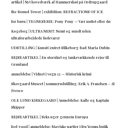
artikel | Nyt hovedværk af Hammershøi på Ordrupgaard
the Round Tower | exhibition: REFRACTIONS OF ICE
for børn | TEGNESERIE: Pony Pony — Vær nuttet eller dø
Kogebog | ULTRA NEMT: Nemt og sundt uden
ultraforarbejdede fødevarer
UDSTILLING | KunstCentret Silkeborg Bad: Maria Dubin
REJSEARTIKEL | En storslået og tankevækkende rejse til
Grønland
anmeldelse | Vidnet i vogn 12 — Historisk krimi
Skovgaard Museet | sommerudstilling: Erik A. Frandsen – Al
Fresco
OLE LUND KIRKEGAARD | Anmeldelse: Kalle og Kaptajn
Skipper
REJSEARTIKEL | Seks uger gennem Europa
feel good | anmeldelse: Magiske nætter i fru Yeoms butik