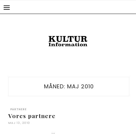
Skip
to
content
MÅNED:
MAJ 2010
PARTNERE
Vores partnere
MAJ 13, 2010
…