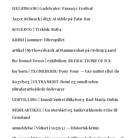
HELSINGØR | Gadeteater: Passage Festival
Asger Schnack | digt: At sidde på Palæ Bar
KOGEBOG | Tyrkisk: Sofra
KRIMI | sommer: Efterspillet
artikel | Nyt hovedværk af Hammershøi på Ordrupgaard
the Round Tower | exhibition: REFRACTIONS OF ICE
for børn | TEGNESERIE: Pony Pony — Vær nuttet eller dø
Kogebog | ULTRA NEMT: Nemt og sundt uden
ultraforarbejdede fødevarer
UDSTILLING | KunstCentret Silkeborg Bad: Maria Dubin
REJSEARTIKEL | En storslået og tankevækkende rejse til
Grønland
anmeldelse | Vidnet i vogn 12 — Historisk krimi