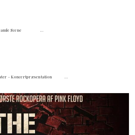
ater, Gamle Scene …
ater – Koncertpræsentation …