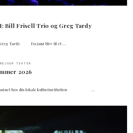
: Bill Frisell Trio og Greg Tardy
og Greg Tardy Da jazz blev til et …
REJSER
TEATER
ommer 2026
agasinet hos din lokale kulturinstitution …