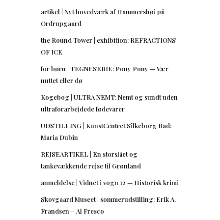
artikel | Nyt hovedværk af Hammershøi på
Ordrupgaard
the Round Tower | exhibition: REFRACTIONS
OF ICE
for børn | TEGNESERIE: Pony Pony — Vær
nuttet eller dø
Kogebog | ULTRA NEMT: Nemt og sundt uden
ultraforarbejdede fødevarer
UDSTILLING | KunstCentret Silkeborg Bad:
Maria Dubin
REJSEARTIKEL | En storslået og
tankevækkende rejse til Grønland
anmeldelse | Vidnet i vogn 12 — Historisk krimi
Skovgaard Museet | sommerudstilling: Erik A.
Frandsen – Al Fresco