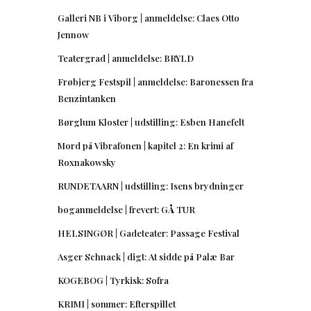
Galleri NB i Viborg | anmeldelse: Claes Otto
Jennow
Teatergrad | anmeldelse: BRYLD
Frøbjerg Festspil | anmeldelse: Baronessen fra
Benzintanken
Børglum Kloster | udstilling: Esben Hanefelt
Mord på Vibrafonen | kapitel 2: En krimi af
Roxnakowsky
RUNDETAARN | udstilling: Isens brydninger
boganmeldelse | frevert: GÅ TUR
HELSINGØR | Gadeteater: Passage Festival
Asger Schnack | digt: At sidde på Palæ Bar
KOGEBOG | Tyrkisk: Sofra
KRIMI | sommer: Efterspillet