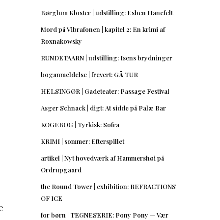
Børglum Kloster | udstilling: Esben Hanefelt
Mord på Vibrafonen | kapitel 2: En krimi af
Roxnakowsky
RUNDETAARN | udstilling: Isens brydninger
boganmeldelse | frevert: GÅ TUR
HELSINGØR | Gadeteater: Passage Festival
Asger Schnack | digt: At sidde på Palæ Bar
KOGEBOG | Tyrkisk: Sofra
KRIMI | sommer: Efterspillet
artikel | Nyt hovedværk af Hammershøi på
Ordrupgaard
the Round Tower | exhibition: REFRACTIONS
OF ICE
e
for børn | TEGNESERIE: Pony Pony — Vær