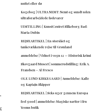
nuttet eller dø
Kogebog | ULTRA NEMT: Nemt og sundt uden
ultraforarbejdede fødevarer
UDSTILLING | KunstCentret Silkeborg Bad:
r
Maria Dubin
REJSEARTIKEL | En storslået og
tankevækkende rejse til Grønland
anmeldelse | Vidnet i vogn 12 — Historisk krimi
Skovgaard Museet | sommerudstilling: Erik A.
Frandsen – Al Fresco
OLE LUND KIRKEGAARD | Anmeldelse: Kalle
og Kaptajn Skipper
REJSEARTIKEL | Seks uger gennem Europa
,
feel good | anmeldelse: Magiske nætter i fru
g
Yeoms butik