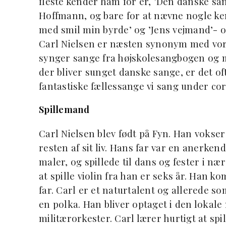
fleste kender ham for er, ’Den danske sang
Hoffmann, og bare for at nævne nogle ken
med smil min byrde’ og ’Jens vejmand’- 
Carl Nielsen er næsten synonym med vores
synger sange fra højskolesangbogen og
der bliver sunget danske sange, er det o
fantastiske fællessange vi sang under co
Spillemand
Carl Nielsen blev født på Fyn. Han voks
resten af sit liv. Hans far var en anerk
maler, og spillede til dans og fester i n
at spille violin fra han er seks år. Han k
far. Carl er et naturtalent og allerede s
en polka. Han bliver optaget i den lokale
militærorkester. Carl lærer hurtigt at spi