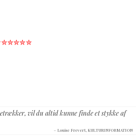
✮✮✮✮✮✮
etrækker, vil du altid kunne finde et stykke af
– Louise Frevert, KULTURINFORMATION