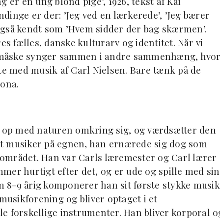
 er en ung blond pige’, 1926, tekst af Kai
dinge er der: ’Jeg ved en lærkerede’, ’Jeg bærer
også kendt som ’Hvem sidder der bag skærmen’.
 fælles, danske kulturarv og identitet. Når vi
 måske synger sammen i andre sammenhæng, hvo
fte med musik af Carl Nielsen. Bare tænk på de
rona.
er op med naturen omkring sig, og værdsætter den
endt musiker på egnen, han ernærede sig dog som
ærområdet. Han var Carls læremester og Carl lærer
ommer hurtigt efter det, og er ude og spille med sin
om 8-9 årig komponerer han sit første stykke musik
 musikforening og bliver optaget i et
lle forskellige instrumenter. Han bliver korporal o