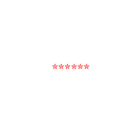
✮✮✮✮✮✮