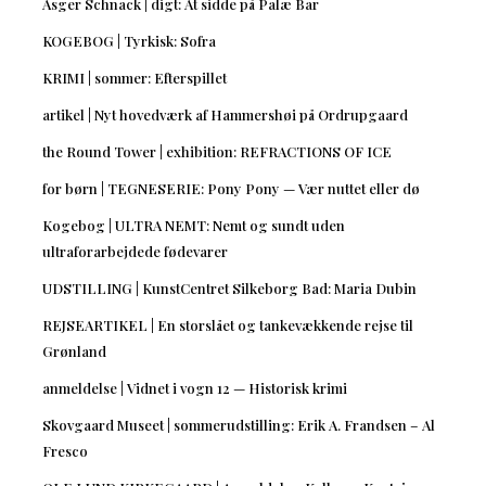
Asger Schnack | digt: At sidde på Palæ Bar
KOGEBOG | Tyrkisk: Sofra
KRIMI | sommer: Efterspillet
artikel | Nyt hovedværk af Hammershøi på Ordrupgaard
the Round Tower | exhibition: REFRACTIONS OF ICE
for børn | TEGNESERIE: Pony Pony — Vær nuttet eller dø
Kogebog | ULTRA NEMT: Nemt og sundt uden
ultraforarbejdede fødevarer
UDSTILLING | KunstCentret Silkeborg Bad: Maria Dubin
REJSEARTIKEL | En storslået og tankevækkende rejse til
Grønland
anmeldelse | Vidnet i vogn 12 — Historisk krimi
Skovgaard Museet | sommerudstilling: Erik A. Frandsen – Al
Fresco