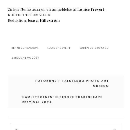
Zirkus Nemo 2024 er en anmeldelse af
Louise Frevert
,
KULTURINFORMATION
Redaktion:
Jesper Hillestrøm
BENNI JOHANSSON
LOUISE FREVERT
SØREN ØSTERGAARD
ZIRKUS NEMO 2024
Indlægsnavigation
FOTOKUNST: FALSTERBO PHOTO ART
MUSEUM
HAMLETSCENEN: ELSINORE SHAKESPEARE
FESTIVAL 2024