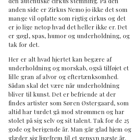
den autentiske cirkus stemning. På den
anden side er Zirkus Nemo jo ikke det som
mange vil opfatte som rigtig cirkus og det
er jo lige netop hvad det heller ikke er. Det
er gøgl, spas, humor og underholdning, og
tak for det.
Her er alt hvad hjertet kan begære af
underholdning og morskab, også tilføjet et
lille gran af alvor og eftertænksomhed.
Sådan skal det være når underholdning
bliver til kunst. Det er befriende at der
findes artister som Søren Østergaard, som
altid har turdet gå mod strømmen og har
stolet på sig selv og sit talent. Tak for de 25
gode og berigende år. Man går glad hjem og
glæder sig ligefrem til et gensyn næste år.