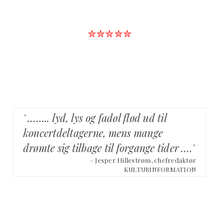
✮✮✮✮✮
' …….. lyd, lys og fadøl flød ud til
koncertdeltagerne, mens mange
drømte sig tilbage til forgange tider ….'
– Jesper Hillestrøm, chefredaktør
KULTURINFORMATION