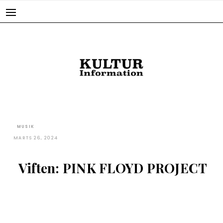
Skip
to
content
MUSIK
MARTS 26, 2024
Viften: PINK FLOYD PROJECT