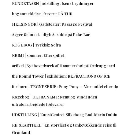
RUNDETAARN | udstilling: Isens brydninger
boganmeldelse | frevert: GÅ TUR
HELSINGØR | Gadeteater: Passage Festival
Asger Schnack | digt: At sidde på Palæ Bar
KOGEBOG | Tyrkisk: Sofra
KRIMI | sommer: Efterspillet
artikel | Nyt hovedværk af Hammershøi på Ordrupgaard
the Round Tower | exhibition: REFRACTIONS OF ICE
for børn | TEGNESERIE: Pony Pony — Vær nuttet eller dø
Kogebog | ULTRA NEMT: Nemt og sundt uden
ultraforarbejdede fødevarer
UDSTILLING | KunstCentret Silkeborg Bad: Maria Dubin
REJSEARTIKEL | En storslået og tankevækkende rejse til
Grønland