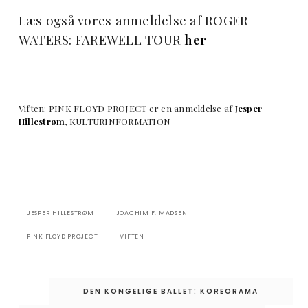
Læs også vores anmeldelse af ROGER
WATERS: FAREWELL TOUR
her
Viften: PINK FLOYD PROJECT er en anmeldelse af
Jesper
Hillestrøm
, KULTURINFORMATION
JESPER HILLESTRØM
JOACHIM F. MADSEN
PINK FLOYD PROJECT
VIFTEN
Indlægsnavigation
DEN KONGELIGE BALLET: KOREORAMA