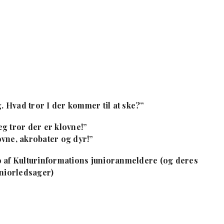
ag. Hvad tror I der kommer til at ske?”
eg tror der er klovne!”
lovne, akrobater og dyr!”
o af Kulturinformations junioranmeldere (og deres
niorledsager)