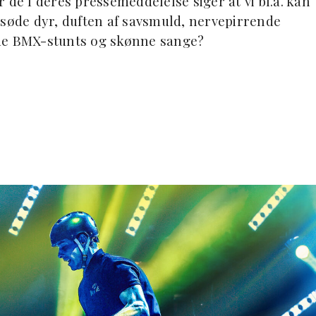
 de I deres pressemeddelelse siger at vi bl.a. kan
 søde dyr, duften af savsmuld, nervepirrende
ilde BMX-stunts og skønne sange?