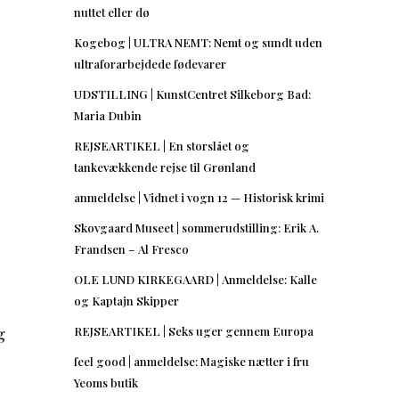
nuttet eller dø
Kogebog | ULTRA NEMT: Nemt og sundt uden
ultraforarbejdede fødevarer
UDSTILLING | KunstCentret Silkeborg Bad:
Maria Dubin
REJSEARTIKEL | En storslået og
tankevækkende rejse til Grønland
anmeldelse | Vidnet i vogn 12 — Historisk krimi
Skovgaard Museet | sommerudstilling: Erik A.
Frandsen – Al Fresco
OLE LUND KIRKEGAARD | Anmeldelse: Kalle
og Kaptajn Skipper
g
REJSEARTIKEL | Seks uger gennem Europa
feel good | anmeldelse: Magiske nætter i fru
Yeoms butik