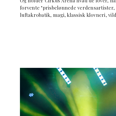
Og holder Cirkus Arena hvad de lover, når
forvente "prisbelønnede verdensartister,
luftakrobatik, magi, klassisk klovneri, v