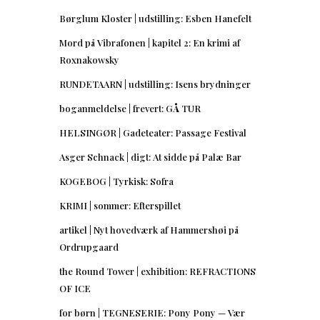
Børglum Kloster | udstilling: Esben Hanefelt
Mord på Vibrafonen | kapitel 2: En krimi af
Roxnakowsky
RUNDETAARN | udstilling: Isens brydninger
boganmeldelse | frevert: GÅ TUR
HELSINGØR | Gadeteater: Passage Festival
Asger Schnack | digt: At sidde på Palæ Bar
KOGEBOG | Tyrkisk: Sofra
KRIMI | sommer: Efterspillet
artikel | Nyt hovedværk af Hammershøi på
Ordrupgaard
the Round Tower | exhibition: REFRACTIONS
OF ICE
for børn | TEGNESERIE: Pony Pony — Vær