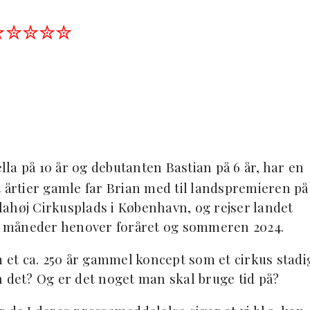
✮✮✮✮✮
la på 10 år og debutanten Bastian på 6 år, har en
4 årtier gamle far Brian med til landspremieren på
ahøj Cirkusplads i København, og rejser landet
ste måneder henover foråret og sommeren 2024.
m et ca. 250 år gammel koncept som et cirkus stadi
n det? Og er det noget man skal bruge tid på?