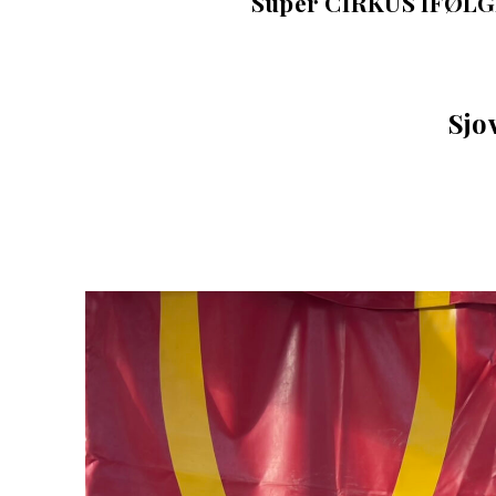
Super CIRKUS IFØL
Sjov