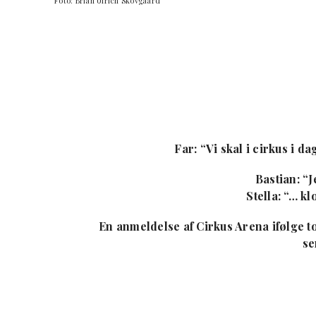
Foto: Brian Ulrich Skovgaard
Far: “Vi skal i cirkus i d
Bastian: “J
Stella: “… k
En anmeldelse af Cirkus Arena ifølge t
se