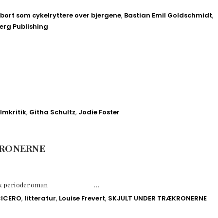
bort som cykelryttere over bjergene
,
Bastian Emil Goldschmidt
,
erg Publishing
ilmkritik
,
Githa Schultz
,
Jodie Foster
KRONERNE
istorisk perioderoman …
CICERO
,
litteratur
,
Louise Frevert
,
SKJULT UNDER TRÆKRONERNE