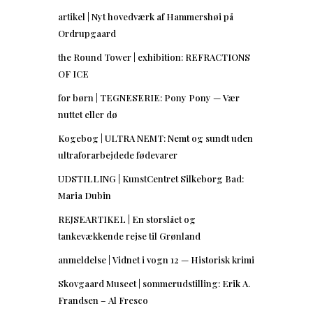
artikel | Nyt hovedværk af Hammershøi på
Ordrupgaard
the Round Tower | exhibition: REFRACTIONS
OF ICE
for børn | TEGNESERIE: Pony Pony — Vær
nuttet eller dø
Kogebog | ULTRA NEMT: Nemt og sundt uden
ultraforarbejdede fødevarer
UDSTILLING | KunstCentret Silkeborg Bad:
Maria Dubin
REJSEARTIKEL | En storslået og
tankevækkende rejse til Grønland
anmeldelse | Vidnet i vogn 12 — Historisk krimi
Skovgaard Museet | sommerudstilling: Erik A.
Frandsen – Al Fresco