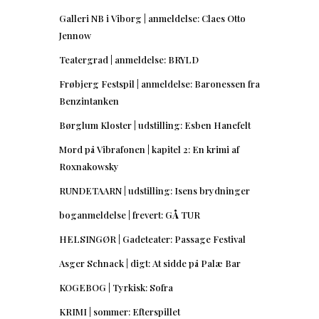
Galleri NB i Viborg | anmeldelse: Claes Otto
Jennow
Teatergrad | anmeldelse: BRYLD
Frøbjerg Festspil | anmeldelse: Baronessen fra
Benzintanken
Børglum Kloster | udstilling: Esben Hanefelt
Mord på Vibrafonen | kapitel 2: En krimi af
Roxnakowsky
RUNDETAARN | udstilling: Isens brydninger
boganmeldelse | frevert: GÅ TUR
HELSINGØR | Gadeteater: Passage Festival
Asger Schnack | digt: At sidde på Palæ Bar
KOGEBOG | Tyrkisk: Sofra
KRIMI | sommer: Efterspillet