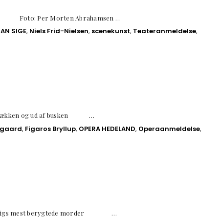
E Foto: Per Morten Abrahamsen …
KAN SIGE
,
Niels Frid-Nielsen
,
scenekunst
,
Teateranmeldelse
,
r hækken og ud af busken …
ovgaard
,
Figaros Bryllup
,
OPERA HEDELAND
,
Operaanmeldelse
,
e Krigs mest berygtede morder …