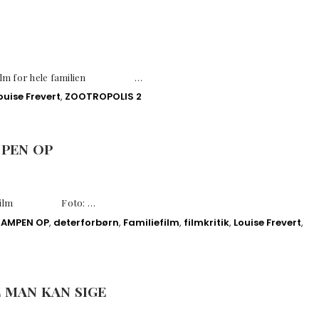
gsfilm for hele familien …
ouise Frevert
,
ZOOTROPOLIS 2
PEN OP
liefilm Foto: …
KAMPEN OP
,
deterforbørn
,
Familiefilm
,
filmkritik
,
Louise Frevert
,
E MAN KAN SIGE