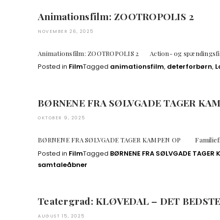
Animationsfilm: ZOOTROPOLIS 2
NOVEMBER 26, 2025
Animationsfilm: ZOOTROPOLIS 2 Action- og spændin
Posted in
Film
Tagged
animationsfilm
,
deterforbørn
,
L
BØRNENE FRA SØLVGADE TAGER KAM
OKTOBER 9, 2025
BØRNENE FRA SØLVGADE TAGER KAMPEN OP Fami
Posted in
Film
Tagged
BØRNENE FRA SØLVGADE TAGER 
samtaleåbner
Teatergrad: KLØVEDAL – DET BEDST
AUGUST 15, 2025