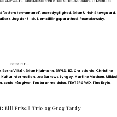
rich Skovgaard Multikunstneren Brian Ulrich Skovgaard er kendt fra
ed
'Lettere fermenteret'
,
bæredygtighed
,
Brian Ulrich Skovgaard
,
aBark
,
Jeg dør til slut
,
omstillingsparathed
,
Roxnakowsky
,
ÆRS Foto: Per …
e
,
Børns Vilkår
,
Brian Hjulmann
,
BRYLD
,
BZ
,
Christiania
,
Christine
,
Kulturinformation
,
Lea Burrows
,
Lyngby
,
Martine Madsen
,
Mikke
nn
,
socialrådgiver
,
Teateranmeldelse
,
TEATERGRAD
,
Tine Bryld
,
: Bill Frisell Trio og Greg Tardy