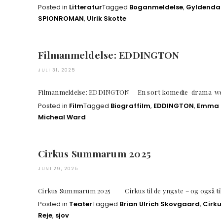
Posted in
Litteratur
Tagged
Boganmeldelse
,
Gyldenda
SPIONROMAN
,
Ulrik Skotte
Filmanmeldelse: EDDINGTON
JULI 31, 2025
Filmanmeldelse: EDDINGTON En sort komedie-dr
Posted in
Film
Tagged
Biograffilm
,
EDDINGTON
,
Emma 
Micheal Ward
Cirkus Summarum 2025
JUNI 29, 2025
Cirkus Summarum 2025 Cirkus til de yngste – og også t
Posted in
Teater
Tagged
Brian Ulrich Skovgaard
,
Cirk
Reje
,
sjov