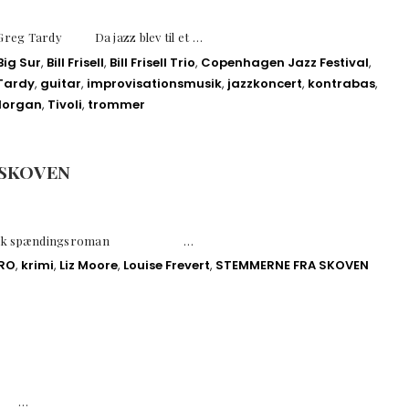
og Greg Tardy Da jazz blev til et …
Big Sur
,
Bill Frisell
,
Bill Frisell Trio
,
Copenhagen Jazz Festival
,
Tardy
,
guitar
,
improvisationsmusik
,
jazzkoncert
,
kontrabas
,
Morgan
,
Tivoli
,
trommer
 SKOVEN
ykologisk spændingsroman …
ERO
,
krimi
,
Liz Moore
,
Louise Frevert
,
STEMMERNE FRA SKOVEN
en …