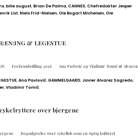
ns
,
bille august
,
Brian De Palma
,
CANNES
,
Chefredaktør Jesper
nrik List
,
Niels Frid-Nielsen
,
Ole Bogart Michelsen
,
Ole
R:EN:ING & LEGESTUE
 Forårsudstilling 2026 Ana Pavlović og Vladimir Tomić & Alvarez
LEGESTUE
,
Ana Pavlović
,
GAMMELGAARD
,
Javier Alvarez Sagredo
,
er
,
Vladimir Tomić
ykelryttere over bjergene
rgene Bogudgivelse viser cykelløb som en vigtig kulturel