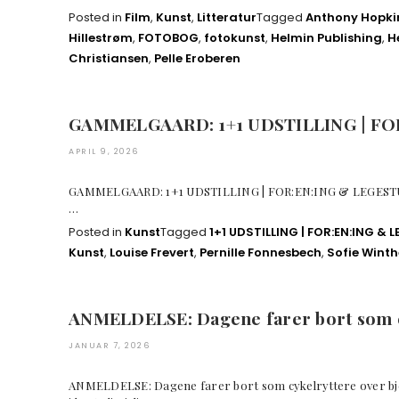
Posted in
Film
,
Kunst
,
Litteratur
Tagged
Anthony Hopki
Hillestrøm
,
FOTOBOG
,
fotokunst
,
Helmin Publishing
,
He
Christiansen
,
Pelle Eroberen
GAMMELGAARD: 1+1 UDSTILLING | FO
APRIL 9, 2026
GAMMELGAARD: 1+1 UDSTILLING | FOR:EN:ING & LEGESTUE
…
Posted in
Kunst
Tagged
1+1 UDSTILLING | FOR:EN:ING & 
Kunst
,
Louise Frevert
,
Pernille Fonnesbech
,
Sofie Winth
ANMELDELSE: Dagene farer bort som c
JANUAR 7, 2026
ANMELDELSE: Dagene farer bort som cykelryttere over bje