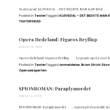
Teatergrad: KLØVEDAL – DET BEDSTE MAN KAN SIG
Posted in
Teater
Tagged
KLØVEDAL – DET BEDSTE MAN 
TEATERGRAD
Opera Hedeland: Figaros Bryllup
AUGUST 10, 2025
Opera Hedeland: Figaros Bryllup Legende opera ove
Posted in
Teater
Tagged
anmeldelse
,
Brian Ulrich Sk
Operaeksperten
SPIONROMAN: Paraplymordet
AUGUST 4, 2025
SPIONROMAN: Paraplymordet – Jagten på Den Kold