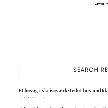
Skip
AKTUEL
to
content
SEARCH RE
Et besøg i skriveværkstedet hos multi
DECEMBER 29, 2020