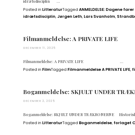
idrætsdisciplin …
Posted in
Litteratur
Tagged
ANMELDELSE: Dagene farer 
idrætsdisciplin
,
Jørgen Leth
,
Lars Svanholm
,
Strandb
Filmanmeldelse: A PRIVATE LIFE
DECEMBER 11, 2025
Filmanmeldelse: A PRIVATE LIFE …
Posted in
Film
Tagged
Filmanmeldelse A PRIVATE LIFE
,
f
Boganmeldelse: SKJULT UNDER TRÆ
DECEMBER 2, 2025
Boganmeldelse: SKJULT UNDER TRÆKRONERNE H
Posted in
Litteratur
Tagged
Boganmeldelse
,
forlaget 