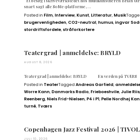
Et besøg i skriveværkstedet hos multikunstneren Brian Ul
snart sagt alle SoMe-platforme, …
Posted in
Film
,
Interview
,
Kunst
,
Litteratur
,
Musik
Tagg
brugervenligheden
,
CO2-neutral
,
humus
,
ingvar Sod
stordriftsfordele
,
stråforkortere
Teatergrad | anmeldelse: BRYLD
AUGUST 8, 2026
Teatergrad | anmeldelse: BRYLD En verden på TV
Posted in
Teater
Tagged
Andreas Garfield
,
anmeldels
Worre Kann
,
Danmarks Radio
,
Frieboeshvile
,
Julie Riis
Reenberg
,
Niels Frid-Nielsen
,
P4 i P1
,
Pelle Nordhøj Ka
turné
,
Tværs
Copenhagen Jazz Festival 2026 | TIVOLI
JULI 10, 2026