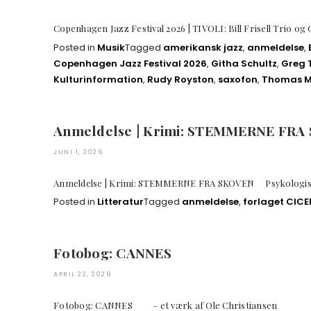
Copenhagen Jazz Festival 2026 | TIVOLI: Bill Frisell Trio 
Posted in
Musik
Tagged
amerikansk jazz
,
anmeldelse
,
Copenhagen Jazz Festival 2026
,
Githa Schultz
,
Greg 
Kulturinformation
,
Rudy Royston
,
saxofon
,
Thomas 
Anmeldelse | Krimi: STEMMERNE FRA
JUNI 1, 2026
Anmeldelse | Krimi: STEMMERNE FRA SKOVEN Ps
Posted in
Litteratur
Tagged
anmeldelse
,
forlaget CIC
Fotobog: CANNES
APRIL 22, 2026
Fotobog: CANNES – et værk af Ole Christians