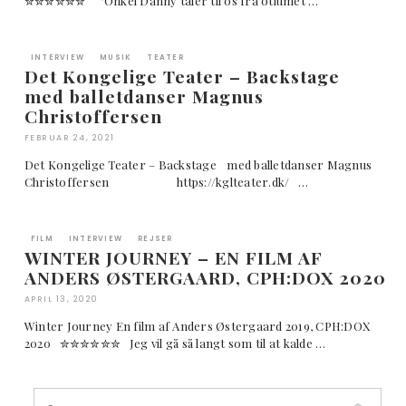
✮✮✮✮✮✮ "Onkel Danny taler til os fra otiumet …
INTERVIEW
MUSIK
TEATER
Det Kongelige Teater – Backstage
med balletdanser Magnus
Christoffersen
FEBRUAR 24, 2021
Det Kongelige Teater – Backstage med balletdanser Magnus
Christoffersen https://kglteater.dk/ …
FILM
INTERVIEW
REJSER
WINTER JOURNEY – EN FILM AF
ANDERS ØSTERGAARD, CPH:DOX 2020
APRIL 13, 2020
Winter Journey En film af Anders Østergaard 2019, CPH:DOX
2020 ✮✮✮✮✮✮ Jeg vil gå så langt som til at kalde …