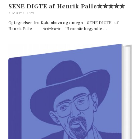
SENE DIGTE af Henrik Palle✮✮✮✮✮
AUGUST 1, 2021
Optegnelser fra København og omegn – SENE DIGTE af
Henrik Palle ✮✮✮✮✮ 'Hvornår begyndte …