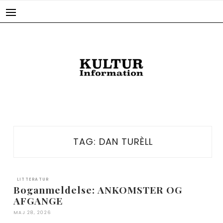
Skip
to
content
TAG:
DAN TURÈLL
LITTERATUR
Boganmeldelse: ANKOMSTER OG
AFGANGE
MAJ 28, 2026