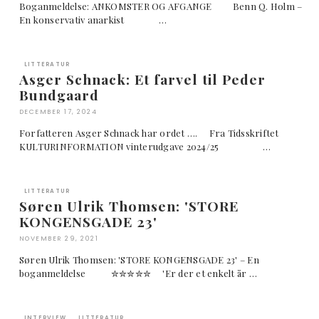
Boganmeldelse: ANKOMSTER OG AFGANGE Benn Q. Holm –
En konservativ anarkist …
LITTERATUR
Asger Schnack: Et farvel til Peder
Bundgaard
DECEMBER 17, 2024
Forfatteren Asger Schnack har ordet …. Fra Tidsskriftet
KULTURINFORMATION vinterudgave 2024/25 …
LITTERATUR
Søren Ulrik Thomsen: 'STORE
KONGENSGADE 23'
NOVEMBER 29, 2021
Søren Ulrik Thomsen: 'STORE KONGENSGADE 23' – En
boganmeldelse ✮✮✮✮✮ 'Er der et enkelt år …
INTERVIEW
LITTERATUR