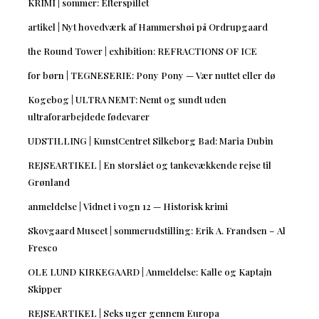
KRIMI | sommer: Efterspillet
artikel | Nyt hovedværk af Hammershøi på Ordrupgaard
the Round Tower | exhibition: REFRACTIONS OF ICE
for børn | TEGNESERIE: Pony Pony — Vær nuttet eller dø
Kogebog | ULTRA NEMT: Nemt og sundt uden
ultraforarbejdede fødevarer
UDSTILLING | KunstCentret Silkeborg Bad: Maria Dubin
REJSEARTIKEL | En storslået og tankevækkende rejse til
Grønland
anmeldelse | Vidnet i vogn 12 — Historisk krimi
Skovgaard Museet | sommerudstilling: Erik A. Frandsen – Al
Fresco
OLE LUND KIRKEGAARD | Anmeldelse: Kalle og Kaptajn
Skipper
REJSEARTIKEL | Seks uger gennem Europa