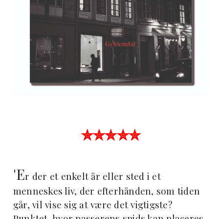
✮✮✮✮✮
'E
r der et enkelt år eller sted i et
menneskes liv, der efterhånden, som tiden
går, vil vise sig at være det vigtigste?
Punktet, hvor passerens spids kan placeres,