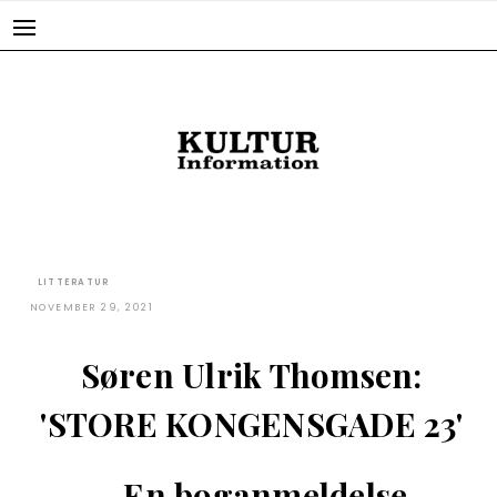
Skip
to
content
LITTERATUR
NOVEMBER 29, 2021
Søren Ulrik Thomsen:
'STORE KONGENSGADE 23'
– En boganmeldelse