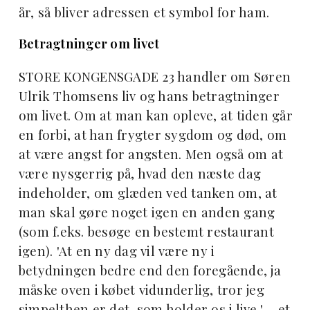
år, så bliver adressen et symbol for ham.
Betragtninger om livet
STORE KONGENSGADE 23 handler om Søren
Ulrik Thomsens liv og hans betragtninger
om livet. Om at man kan opleve, at tiden går
en forbi, at han frygter sygdom og død, om
at være angst for angsten. Men også om at
være nysgerrig på, hvad den næste dag
indeholder, om glæden ved tanken om, at
man skal gøre noget igen en anden gang
(som f.eks. besøge en bestemt restaurant
igen). 'At en ny dag vil være ny i
betydningen bedre end den foregående, ja
måske oven i købet vidunderlig, tror jeg
simpelthen er det, som holder os i live.' – et