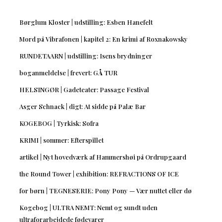
Børglum Kloster | udstilling: Esben Hanefelt
Mord på Vibrafonen | kapitel 2: En krimi af Roxnakowsky
RUNDETAARN | udstilling: Isens brydninger
boganmeldelse | frevert: GÅ TUR
HELSINGØR | Gadeteater: Passage Festival
Asger Schnack | digt: At sidde på Palæ Bar
KOGEBOG | Tyrkisk: Sofra
KRIMI | sommer: Efterspillet
artikel | Nyt hovedværk af Hammershøi på Ordrupgaard
the Round Tower | exhibition: REFRACTIONS OF ICE
for børn | TEGNESERIE: Pony Pony — Vær nuttet eller dø
Kogebog | ULTRA NEMT: Nemt og sundt uden
ultraforarbejdede fødevarer