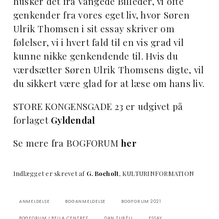
husker det fra Vangede Billeder, vi ofte
genkender fra vores eget liv, hvor Søren
Ulrik Thomsen i sit essay skriver om
følelser, vi i hvert fald til en vis grad vil
kunne nikke genkendende til. Hvis du
værdsætter Søren Ulrik Thomsens digte, vil
du sikkert være glad for at læse om hans liv.
STORE KONGENSGADE 23 er udgivet på
forlaget
Gyldendal
Se mere fra BOGFORUM
her
Indlægget er skrevet af
G. Boeholt
, KULTURINFORMATION
ANMELDELSE
BOGANMELDELSE
BOGFORUM 2021
BOGFORUM I BELLA CENTRET
DAN TURÈLL
ESSAY