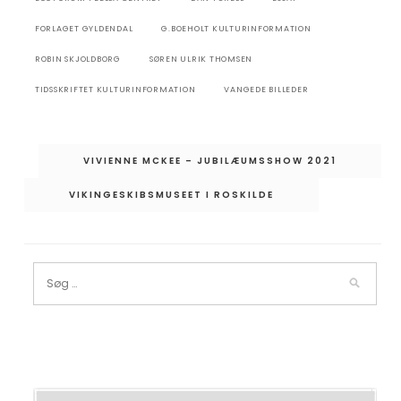
FORLAGET GYLDENDAL
G.BOEHOLT KULTURINFORMATION
ROBIN SKJOLDBORG
SØREN ULRIK THOMSEN
TIDSSKRIFTET KULTURINFORMATION
VANGEDE BILLEDER
Indlægsnavigation
VIVIENNE MCKEE – JUBILÆUMSSHOW 2021
VIKINGESKIBSMUSEET I ROSKILDE