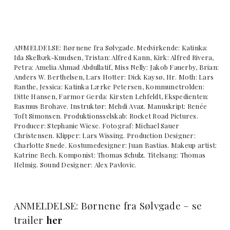
ANMELDELSE: Børnene fra Sølvgade. Medvirkende: Katinka:
Ida Skelbæk-Knudsen, Tristan: Alfred Kann, Kirk: Alfred Rivera,
Petra: Amelia Ahmad Abdullatif, Miss Nelly: Jakob Fauerby, Brian:
Anders W. Berthelsen, Lars Hotter: Dick Kaysø, Hr. Moth: Lars
Ranthe, Jessica: Katinka Lærke Petersen, Kommunetrolden:
Ditte Hansen, Farmor Gerda: Kirsten Lehfeldt, Ekspedienten:
Rasmus Brohave. Instruktør: Mehdi Avaz. Manuskript: Renée
Toft Simonsen. Produktionsselskab: Rocket Road Pictures.
Producer: Stephanie Wiese. Fotograf: Michael Sauer
Christensen. Klipper: Lars Wissing. Production Designer:
Charlotte Snede. Kostumedesigner: Juan Bastias. Makeup artist:
Katrine Bech. Komponist: Thomas Schulz. Titelsang: Thomas
Helmig. Sound Designer: Alex Pavlovic.
ANMELDELSE: Børnene fra Sølvgade – se
trailer
her