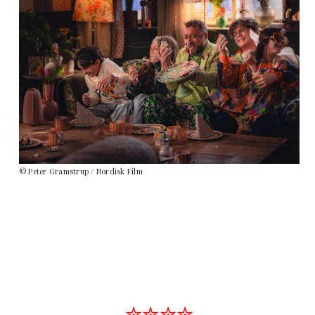
© Peter Gramstrup / Nordisk Film
✮✮✮✮