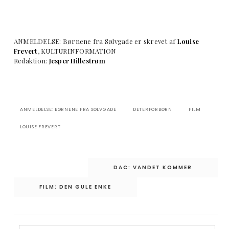
ANMELDELSE: Børnene fra Sølvgade er skrevet af
Louise
Frevert
, KULTURINFORMATION
Redaktion:
Jesper Hillestrøm
ANMELDELSE: BØRNENE FRA SØLVGADE
DETERFORBØRN
FILM
LOUISE FREVERT
Indlægsnavigation
DAC: VANDET KOMMER
FILM: DEN GULE ENKE