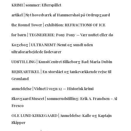
KRIMI | sommer: Efterspillet
artikel | Nyt hovedværk af Hammershøi på Ordrupgaard
the Round Tower | exhibition: REFRACTIONS OF ICE
for børn | TEGNESERIE: Pony Pony — Vær nuttet eller dø
Kogebog | ULTRA NEMT: Nemt og sundt uden
ultraforarbejdede fødevarer
UDSTILLING | KunstCentret Silkeborg Bad: Maria Dubin
REJSEARTIKEL | En storslået og tankevækkende rejse til
Grønland
anmeldelse | Vidnet i vogn 12 — Historisk krimi
Skovgaard Museet | sommerudstilling: Erik A. Frandsen – Al
Fresco
OLE LUND KIRKEGAARD | Anmeldelse: Kalle og Kaptajn
Skipper