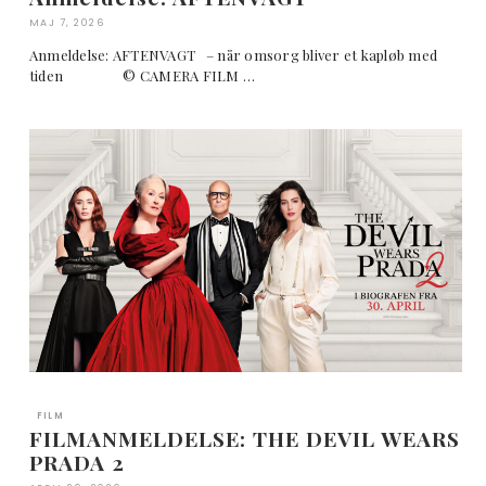
MAJ 7, 2026
Anmeldelse: AFTENVAGT – når omsorg bliver et kapløb med
tiden © CAMERA FILM …
FILM
FILMANMELDELSE: THE DEVIL WEARS
PRADA 2