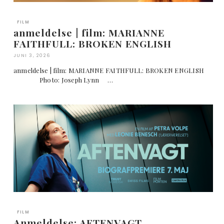
FILM
anmeldelse | film: MARIANNE
FAITHFULL: BROKEN ENGLISH
JUNI 3, 2026
anmeldelse | film: MARIANNE FAITHFULL: BROKEN ENGLISH
Photo: Joseph Lynn …
FILM
Anmeldelse: AFTENVAGT