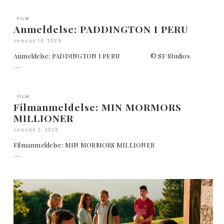
FILM
Anmeldelse: PADDINGTON I PERU
JANUAR 16, 2025
Anmeldelse: PADDINGTON I PERU © SF Studios
…
FILM
Filmanmeldelse: MIN MORMORS
MILLIONER
JANUAR 2, 2025
Filmanmeldelse: MIN MORMORS MILLIONER
…