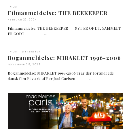
FILM
Filmanmeldelse: THE BEEKEEPER
FEBRUAR 22, 2024
Filmanmeldelse: THE BEEKEEPER NYT ER ONDT, GAMMELT
ER GODT …
FILM
LITTERATUR
Boganmeldelse: MIRAKLET 1996-2006
NOVEMBER 29, 2023
Boganmeldelse: MIRAKLET 1996-2006 Ti år der forandrede
dansk film Et værk af Per Juul Carlsen …