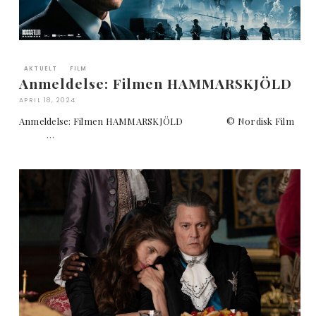
AKTUELT
FILM
Anmeldelse: Filmen HAMMARSKJÖLD
APRIL 18, 2024
Anmeldelse: Filmen HAMMARSKJÖLD © Nordisk Film
…