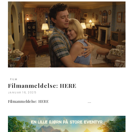
FILM
Filmanmeldelse: HERE
JANUAR 16, 2025
Filmanmeldelse: HERE …