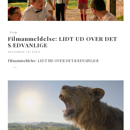
FILM
Filmanmeldelse: LIDT UD OVER DET
SÆDVANLIGE
DECEMBER 19, 2024
Filmanmeldelse: LIDT UD OVER DET SÆDVANLIGE
…