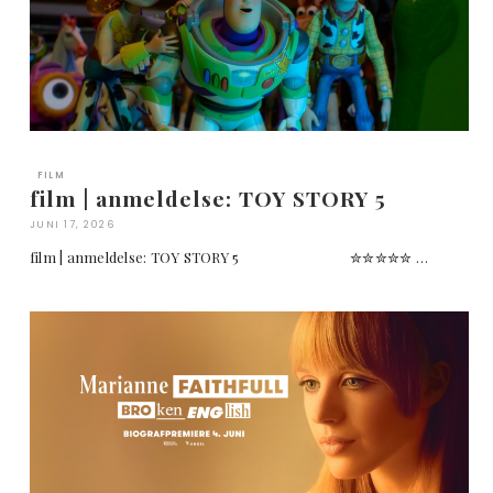
FILM
film | anmeldelse: TOY STORY 5
JUNI 17, 2026
film | anmeldelse: TOY STORY 5 ✮✮✮✮✮ …