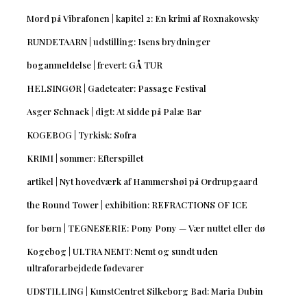
Mord på Vibrafonen | kapitel 2: En krimi af Roxnakowsky
RUNDETAARN | udstilling: Isens brydninger
boganmeldelse | frevert: GÅ TUR
HELSINGØR | Gadeteater: Passage Festival
Asger Schnack | digt: At sidde på Palæ Bar
KOGEBOG | Tyrkisk: Sofra
KRIMI | sommer: Efterspillet
artikel | Nyt hovedværk af Hammershøi på Ordrupgaard
the Round Tower | exhibition: REFRACTIONS OF ICE
for børn | TEGNESERIE: Pony Pony — Vær nuttet eller dø
Kogebog | ULTRA NEMT: Nemt og sundt uden
ultraforarbejdede fødevarer
UDSTILLING | KunstCentret Silkeborg Bad: Maria Dubin