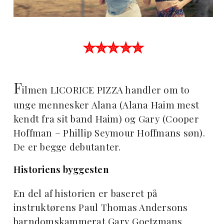
✮✮✮✮✮
F
ilmen LICORICE PIZZA handler om to
unge mennesker Alana (Alana Haim mest
kendt fra sit band Haim) og Gary (Cooper
Hoffman – Phillip Seymour Hoffmans søn).
De er begge debutanter.
Historiens byggesten
En del af historien er baseret på
instruktørens Paul Thomas Andersons
barndomskammerat Gary Goetzmans