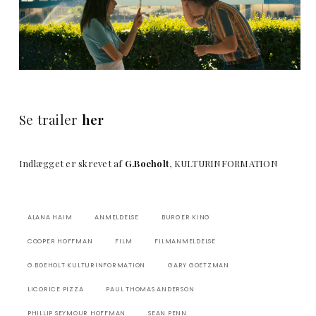
Se trailer
her
Indlægget er skrevet af
G.Boeholt
, KULTURINFORMATION
ALANA HAIM
ANMELDELSE
BURGER KING
COOPER HOFFMAN
FILM
FILMANMELDELSE
G.BOEHOLT KULTURINFORMATION
GARY GOETZMAN
LICORICE PIZZA
PAUL THOMAS ANDERSON
PHILLIP SEYMOUR HOFFMAN
SEAN PENN