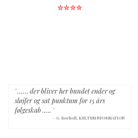
✮✮✮✮
' …… der bliver her bundet ender og
sløjfer og sat punktum for 15 års
følgeskab ….. '
– G. Boeholt, KULTURINFORMATION