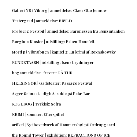
Galleri NB i Viborg | anmeldelse: Claes Otto Jennow
Teatergrad | anmeldelse: BRYLD
Frøbjerg Festspil | anmeldelse: Baronessen fra Benzintanken
Børglum Kloster | udstilling: Esben Hanefelt
Mord på Vibrafonen | kapitel 2: En krimi af Roxnakowsky
RUNDETAARN | udstilling: Isens brydninger
boganmeldelse | frevert: GÅ TUR
HELSINGØR | Gadeteater: Passage Festival
Asger Schnack | digt: At sidde på Palæ Bar
KOGEBOG | Tyrkisk: Sofra
KRIMI | sommer: Efterspillet
artikel | Nyt hovedværk af Hammershøi på Ordrupgaard
the Round Tower | exhibition: REFRACTIONS OF ICE