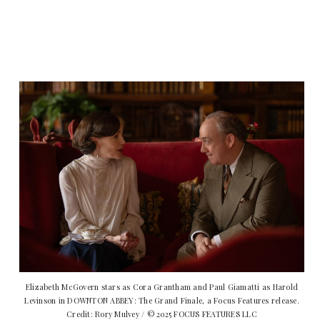
Elizabeth McGovern stars as Cora Grantham and Paul Giamatti as Harold
Levinson in DOWNTON ABBEY: The Grand Finale, a Focus Features release.
Credit: Rory Mulvey / © 2025 FOCUS FEATURES LLC